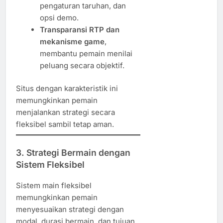
pengaturan taruhan, dan
opsi demo.
Transparansi RTP dan
mekanisme game
,
membantu pemain menilai
peluang secara objektif.
Situs dengan karakteristik ini
memungkinkan pemain
menjalankan strategi secara
fleksibel sambil tetap aman.
3. Strategi Bermain dengan
Sistem Fleksibel
Sistem main fleksibel
memungkinkan pemain
menyesuaikan strategi dengan
modal, durasi bermain, dan tujuan