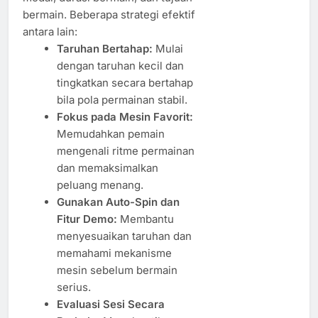
bermain. Beberapa strategi efektif
antara lain:
Taruhan Bertahap:
Mulai
dengan taruhan kecil dan
tingkatkan secara bertahap
bila pola permainan stabil.
Fokus pada Mesin Favorit:
Memudahkan pemain
mengenali ritme permainan
dan memaksimalkan
peluang menang.
Gunakan Auto-Spin dan
Fitur Demo:
Membantu
menyesuaikan taruhan dan
memahami mekanisme
mesin sebelum bermain
serius.
Evaluasi Sesi Secara