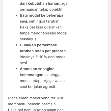
dari kebutuhan harian
, agar
permainan tetap objektif.
Bagi modal ke beberapa
sesi
, sehingga taruhan
fleksibel bisa dijalankan
tanpa menghabiskan modal
sekaligus.
Gunakan persentase
taruhan tetap per putaran
,
idealnya 5–10% dari modal
sesi.
Amankan sebagian
kemenangan
, sehingga
modal tetap terjaga walau
sesi berjalan agresif.
Manajemen modal yang terukur
membantu pemain bermain
fleksibel namun tetap aman dan