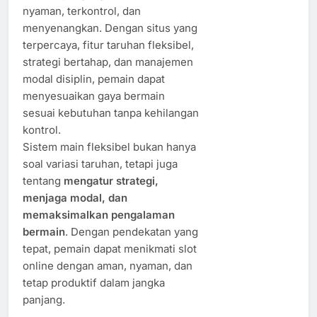
nyaman, terkontrol, dan
menyenangkan. Dengan situs yang
terpercaya, fitur taruhan fleksibel,
strategi bertahap, dan manajemen
modal disiplin, pemain dapat
menyesuaikan gaya bermain
sesuai kebutuhan tanpa kehilangan
kontrol.
Sistem main fleksibel bukan hanya
soal variasi taruhan, tetapi juga
tentang
mengatur strategi,
menjaga modal, dan
memaksimalkan pengalaman
bermain
. Dengan pendekatan yang
tepat, pemain dapat menikmati slot
online dengan aman, nyaman, dan
tetap produktif dalam jangka
panjang.