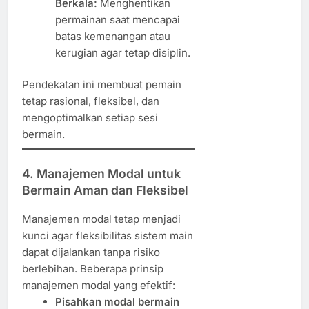
Berkala:
Menghentikan
permainan saat mencapai
batas kemenangan atau
kerugian agar tetap disiplin.
Pendekatan ini membuat pemain
tetap rasional, fleksibel, dan
mengoptimalkan setiap sesi
bermain.
4. Manajemen Modal untuk
Bermain Aman dan Fleksibel
Manajemen modal tetap menjadi
kunci agar fleksibilitas sistem main
dapat dijalankan tanpa risiko
berlebihan. Beberapa prinsip
manajemen modal yang efektif:
Pisahkan modal bermain