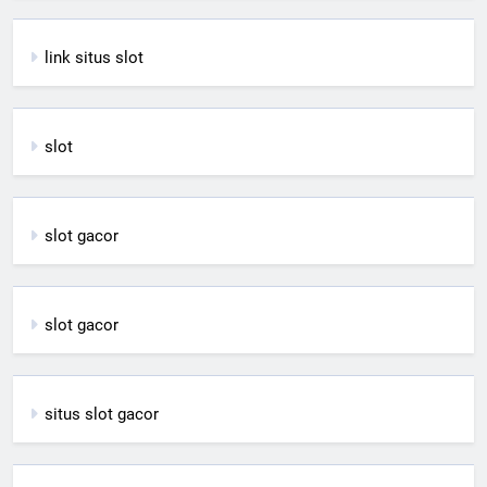
link situs slot
slot
slot gacor
slot gacor
situs slot gacor