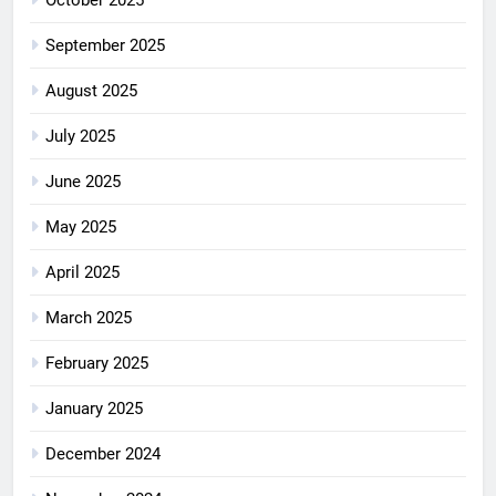
September 2025
August 2025
July 2025
June 2025
May 2025
April 2025
March 2025
February 2025
January 2025
December 2024