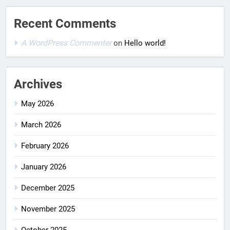
Recent Comments
A WordPress Commenter
on
Hello world!
Archives
May 2026
March 2026
February 2026
January 2026
December 2025
November 2025
October 2025