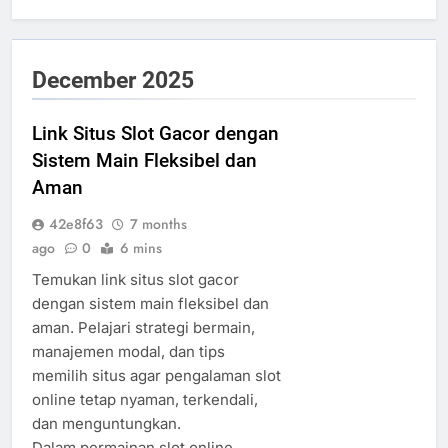
December 2025
Link Situs Slot Gacor dengan
Sistem Main Fleksibel dan
Aman
42e8f63
7 months
ago
0
6 mins
Temukan link situs slot gacor
dengan sistem main fleksibel dan
aman. Pelajari strategi bermain,
manajemen modal, dan tips
memilih situs agar pengalaman slot
online tetap nyaman, terkendali,
dan menguntungkan.
Dalam permainan slot online,