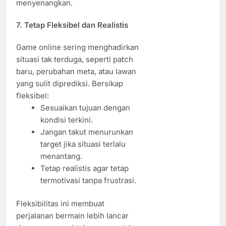
menyenangkan.
7. Tetap Fleksibel dan Realistis
Game online sering menghadirkan
situasi tak terduga, seperti patch
baru, perubahan meta, atau lawan
yang sulit diprediksi. Bersikap
fleksibel:
Sesuaikan tujuan dengan
kondisi terkini.
Jangan takut menurunkan
target jika situasi terlalu
menantang.
Tetap realistis agar tetap
termotivasi tanpa frustrasi.
Fleksibilitas ini membuat
perjalanan bermain lebih lancar