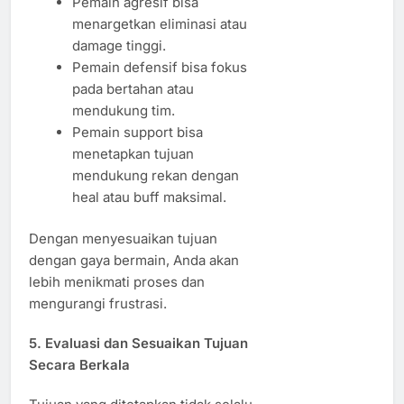
Pemain agresif bisa
menargetkan eliminasi atau
damage tinggi.
Pemain defensif bisa fokus
pada bertahan atau
mendukung tim.
Pemain support bisa
menetapkan tujuan
mendukung rekan dengan
heal atau buff maksimal.
Dengan menyesuaikan tujuan
dengan gaya bermain, Anda akan
lebih menikmati proses dan
mengurangi frustrasi.
5. Evaluasi dan Sesuaikan Tujuan
Secara Berkala