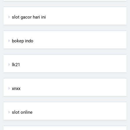
slot gacor hari ini
bokep indo
lk21
xnxx
slot online