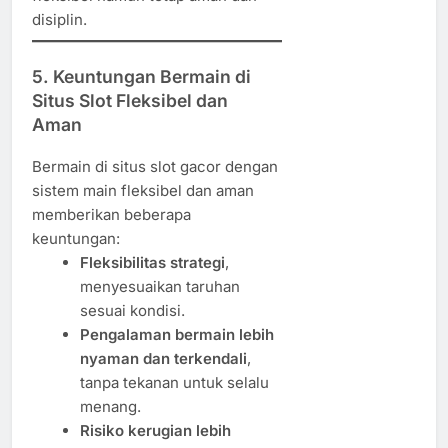
disiplin.
5. Keuntungan Bermain di
Situs Slot Fleksibel dan
Aman
Bermain di situs slot gacor dengan
sistem main fleksibel dan aman
memberikan beberapa
keuntungan:
Fleksibilitas strategi
,
menyesuaikan taruhan
sesuai kondisi.
Pengalaman bermain lebih
nyaman dan terkendali
,
tanpa tekanan untuk selalu
menang.
Risiko kerugian lebih