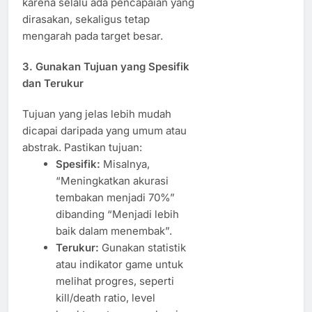
karena selalu ada pencapaian yang
dirasakan, sekaligus tetap
mengarah pada target besar.
3. Gunakan Tujuan yang Spesifik
dan Terukur
Tujuan yang jelas lebih mudah
dicapai daripada yang umum atau
abstrak. Pastikan tujuan:
Spesifik:
Misalnya,
“Meningkatkan akurasi
tembakan menjadi 70%”
dibanding “Menjadi lebih
baik dalam menembak”.
Terukur:
Gunakan statistik
atau indikator game untuk
melihat progres, seperti
kill/death ratio, level