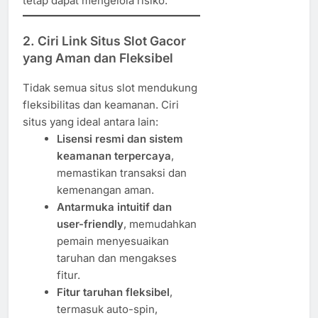
tetap dapat mengelola risiko.
2. Ciri Link Situs Slot Gacor
yang Aman dan Fleksibel
Tidak semua situs slot mendukung
fleksibilitas dan keamanan. Ciri
situs yang ideal antara lain:
Lisensi resmi dan sistem
keamanan terpercaya
,
memastikan transaksi dan
kemenangan aman.
Antarmuka intuitif dan
user-friendly
, memudahkan
pemain menyesuaikan
taruhan dan mengakses
fitur.
Fitur taruhan fleksibel
,
termasuk auto-spin,