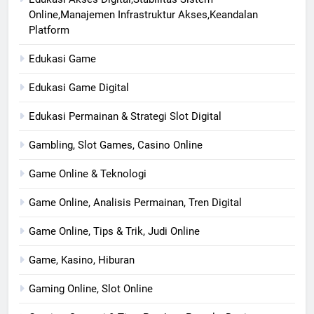
Online,Manajemen Infrastruktur Akses,Keandalan
Platform
Edukasi Game
Edukasi Game Digital
Edukasi Permainan & Strategi Slot Digital
Gambling, Slot Games, Casino Online
Game Online & Teknologi
Game Online, Analisis Permainan, Tren Digital
Game Online, Tips & Trik, Judi Online
Game, Kasino, Hiburan
Gaming Online, Slot Online