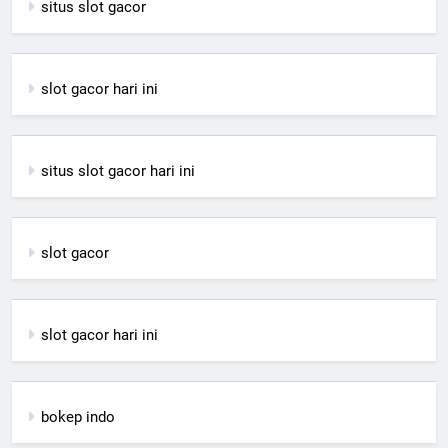
situs slot gacor
slot gacor hari ini
situs slot gacor hari ini
slot gacor
slot gacor hari ini
bokep indo