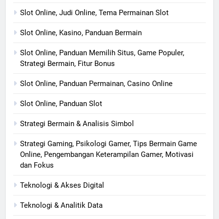
Slot Online, Judi Online, Tema Permainan Slot
Slot Online, Kasino, Panduan Bermain
Slot Online, Panduan Memilih Situs, Game Populer,
Strategi Bermain, Fitur Bonus
Slot Online, Panduan Permainan, Casino Online
Slot Online, Panduan Slot
Strategi Bermain & Analisis Simbol
Strategi Gaming, Psikologi Gamer, Tips Bermain Game
Online, Pengembangan Keterampilan Gamer, Motivasi
dan Fokus
Teknologi & Akses Digital
Teknologi & Analitik Data