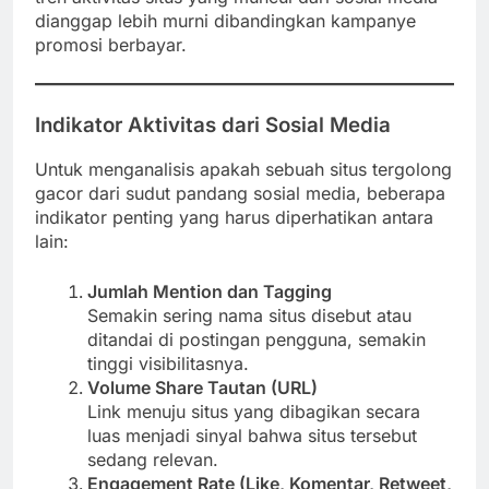
dianggap lebih murni dibandingkan kampanye
promosi berbayar.
Indikator Aktivitas dari Sosial Media
Untuk menganalisis apakah sebuah situs tergolong
gacor dari sudut pandang sosial media, beberapa
indikator penting yang harus diperhatikan antara
lain:
Jumlah Mention dan Tagging
Semakin sering nama situs disebut atau
ditandai di postingan pengguna, semakin
tinggi visibilitasnya.
Volume Share Tautan (URL)
Link menuju situs yang dibagikan secara
luas menjadi sinyal bahwa situs tersebut
sedang relevan.
Engagement Rate (Like, Komentar, Retweet,