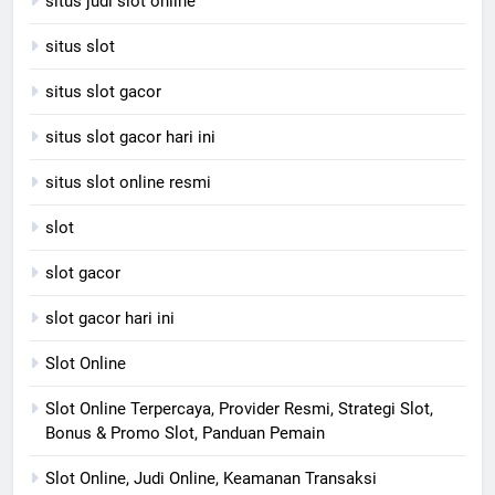
situs judi slot online
situs slot
situs slot gacor
situs slot gacor hari ini
situs slot online resmi
slot
slot gacor
slot gacor hari ini
Slot Online
Slot Online Terpercaya, Provider Resmi, Strategi Slot,
Bonus & Promo Slot, Panduan Pemain
Slot Online, Judi Online, Keamanan Transaksi