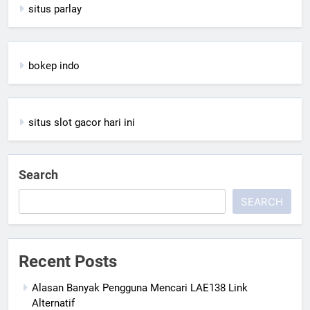
situs parlay
bokep indo
situs slot gacor hari ini
Search
SEARCH
Recent Posts
Alasan Banyak Pengguna Mencari LAE138 Link
Alternatif