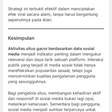
Strategi ini terbukti efektif dalam menciptakan
efek viral secara alami, tanpa harus bergantung
sepenuhnya pada iklan.
Kesimpulan
Aktivitas situs gacor berdasarkan data sosial
media
menjadi indikator penting dalam mengukur
relevansi dan daya tarik sebuah platform. Interaksi
publik yang terjadi di media sosial tidak hanya
merefleksikan popularitas sesaat, tetapi juga
mencerminkan kualitas pengalaman pengguna
yang sesungguhnya.
Bagi pengelola situs, membangun kehadiran aktif
dan responsif di sosial media bukan lagi opsi,
melainkan keharusan. Sementara bagi pengguna,
sosial media menjadi sumber terpercaya untuk