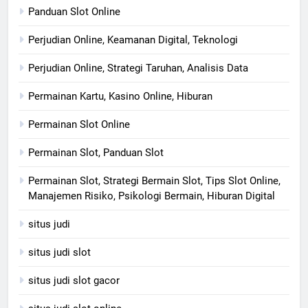
Panduan Slot Online
Perjudian Online, Keamanan Digital, Teknologi
Perjudian Online, Strategi Taruhan, Analisis Data
Permainan Kartu, Kasino Online, Hiburan
Permainan Slot Online
Permainan Slot, Panduan Slot
Permainan Slot, Strategi Bermain Slot, Tips Slot Online,
Manajemen Risiko, Psikologi Bermain, Hiburan Digital
situs judi
situs judi slot
situs judi slot gacor