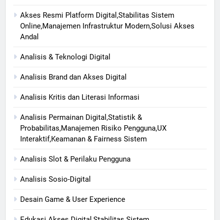
Akses Resmi Platform Digital,Stabilitas Sistem
Online,Manajemen Infrastruktur Modern,Solusi Akses
Andal
Analisis & Teknologi Digital
Analisis Brand dan Akses Digital
Analisis Kritis dan Literasi Informasi
Analisis Permainan Digital,Statistik &
Probabilitas,Manajemen Risiko Pengguna,UX
Interaktif,Keamanan & Fairness Sistem
Analisis Slot & Perilaku Pengguna
Analisis Sosio-Digital
Desain Game & User Experience
Edukasi Akses Digital,Stabilitas Sistem