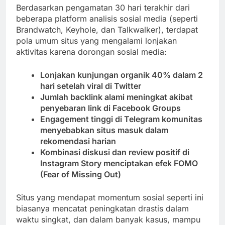
Berdasarkan pengamatan 30 hari terakhir dari
beberapa platform analisis sosial media (seperti
Brandwatch, Keyhole, dan Talkwalker), terdapat
pola umum situs yang mengalami lonjakan
aktivitas karena dorongan sosial media:
Lonjakan kunjungan organik 40% dalam 2
hari setelah viral di Twitter
Jumlah backlink alami meningkat akibat
penyebaran link di Facebook Groups
Engagement tinggi di Telegram komunitas
menyebabkan situs masuk dalam
rekomendasi harian
Kombinasi diskusi dan review positif di
Instagram Story menciptakan efek FOMO
(Fear of Missing Out)
Situs yang mendapat momentum sosial seperti ini
biasanya mencatat peningkatan drastis dalam
waktu singkat, dan dalam banyak kasus, mampu