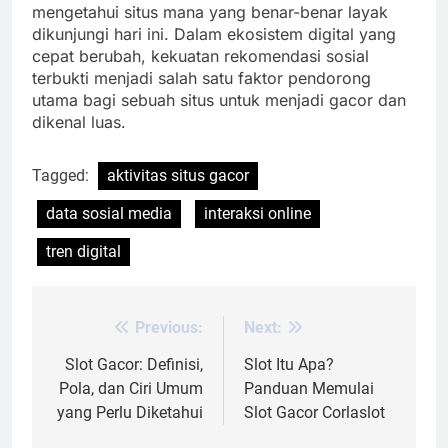
mengetahui situs mana yang benar-benar layak
dikunjungi hari ini. Dalam ekosistem digital yang
cepat berubah, kekuatan rekomendasi sosial
terbukti menjadi salah satu faktor pendorong
utama bagi sebuah situs untuk menjadi gacor dan
dikenal luas.
Tagged:
aktivitas situs gacor
data sosial media
interaksi online
tren digital
Previous:
Next:
Post
navigation
Slot Gacor: Definisi,
Slot Itu Apa?
Pola, dan Ciri Umum
Panduan Memulai
yang Perlu Diketahui
Slot Gacor Corlaslot