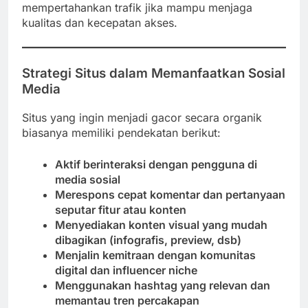
mempertahankan trafik jika mampu menjaga
kualitas dan kecepatan akses.
Strategi Situs dalam Memanfaatkan Sosial
Media
Situs yang ingin menjadi gacor secara organik
biasanya memiliki pendekatan berikut:
Aktif berinteraksi dengan pengguna di
media sosial
Merespons cepat komentar dan pertanyaan
seputar fitur atau konten
Menyediakan konten visual yang mudah
dibagikan (infografis, preview, dsb)
Menjalin kemitraan dengan komunitas
digital dan influencer niche
Menggunakan hashtag yang relevan dan
memantau tren percakapan