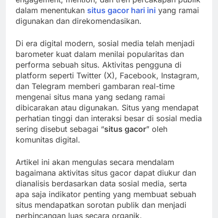
dalam menentukan
situs gacor hari ini
yang ramai
digunakan dan direkomendasikan.
Di era digital modern, sosial media telah menjadi
barometer kuat dalam menilai popularitas dan
performa sebuah situs. Aktivitas pengguna di
platform seperti Twitter (X), Facebook, Instagram,
dan Telegram memberi gambaran real-time
mengenai situs mana yang sedang ramai
dibicarakan atau digunakan. Situs yang mendapat
perhatian tinggi dan interaksi besar di sosial media
sering disebut sebagai “
situs gacor
” oleh
komunitas digital.
Artikel ini akan mengulas secara mendalam
bagaimana aktivitas situs gacor dapat diukur dan
dianalisis berdasarkan data sosial media, serta
apa saja indikator penting yang membuat sebuah
situs mendapatkan sorotan publik dan menjadi
perbincangan luas secara organik.