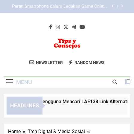
Transformasi Besar Dunia Gaming Modern
Skip
Gaming di Era Digital: Teknologi yang Membentuk
to
Generasi Gamer Baru
content
Peran Sistem Cloud dalam Operasional Lebah4D
dan Stabilitas Layanan Digital
Alasan Banyak Pengguna Mencari LAE138 Link
Alternatif
Peran Smartphone dalam Ledakan Game Online:
Transformasi Besar Dunia Gaming Modern
Tips Y
Dapatkan Tips Kehidupan Sehari-Hari
Gaming di Era Digital: Teknologi yang Membentuk
NEWSLETTER
RANDOM NEWS
Consejos
Generasi Gamer Baru
Yang Berguna Di Tips Y Consejos.
Peran Sistem Cloud dalam Operasional Lebah4D
dan Stabilitas Layanan Digital
MENU
Alasan Banyak Pengguna Mencari LAE138 Link Alternatif
HEADLINES
3 Months Ago
Home
Tren Digital & Media Sosial