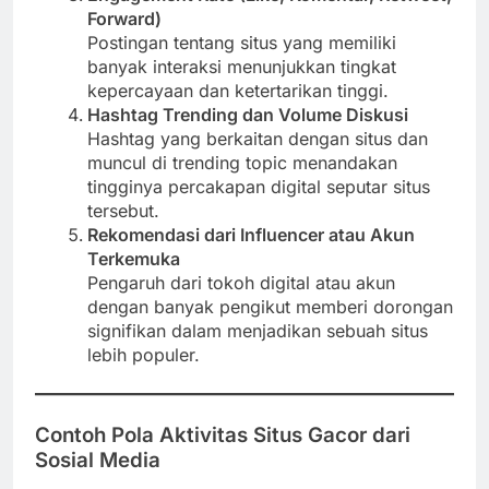
Forward)
Postingan tentang situs yang memiliki
banyak interaksi menunjukkan tingkat
kepercayaan dan ketertarikan tinggi.
Hashtag Trending dan Volume Diskusi
Hashtag yang berkaitan dengan situs dan
muncul di trending topic menandakan
tingginya percakapan digital seputar situs
tersebut.
Rekomendasi dari Influencer atau Akun
Terkemuka
Pengaruh dari tokoh digital atau akun
dengan banyak pengikut memberi dorongan
signifikan dalam menjadikan sebuah situs
lebih populer.
Contoh Pola Aktivitas Situs Gacor dari
Sosial Media