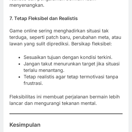
menyenangkan.
7. Tetap Fleksibel dan Realistis
Game online sering menghadirkan situasi tak
terduga, seperti patch baru, perubahan meta, atau
lawan yang sulit diprediksi. Bersikap fleksibel:
Sesuaikan tujuan dengan kondisi terkini.
Jangan takut menurunkan target jika situasi
terlalu menantang.
Tetap realistis agar tetap termotivasi tanpa
frustrasi.
Fleksibilitas ini membuat perjalanan bermain lebih
lancar dan mengurangi tekanan mental.
Kesimpulan