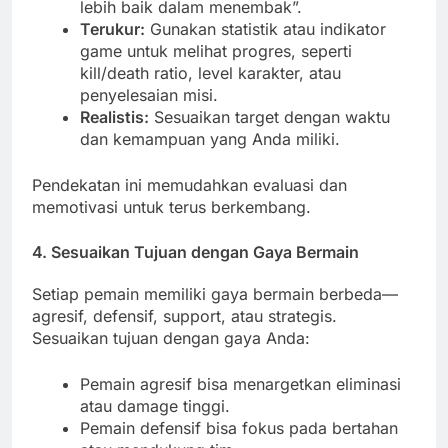
lebih baik dalam menembak”.
Terukur:
Gunakan statistik atau indikator
game untuk melihat progres, seperti
kill/death ratio, level karakter, atau
penyelesaian misi.
Realistis:
Sesuaikan target dengan waktu
dan kemampuan yang Anda miliki.
Pendekatan ini memudahkan evaluasi dan
memotivasi untuk terus berkembang.
4. Sesuaikan Tujuan dengan Gaya Bermain
Setiap pemain memiliki gaya bermain berbeda—
agresif, defensif, support, atau strategis.
Sesuaikan tujuan dengan gaya Anda:
Pemain agresif bisa menargetkan eliminasi
atau damage tinggi.
Pemain defensif bisa fokus pada bertahan