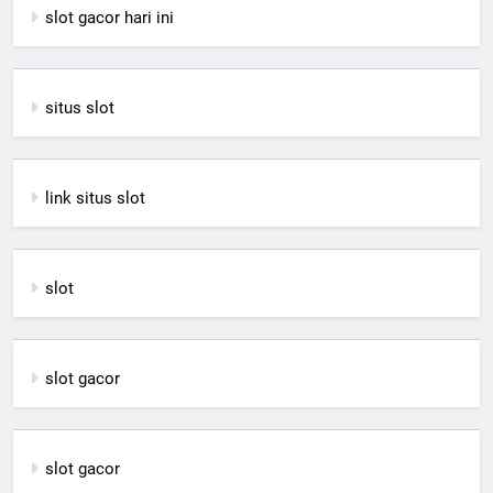
slot gacor hari ini
situs slot
link situs slot
slot
slot gacor
slot gacor