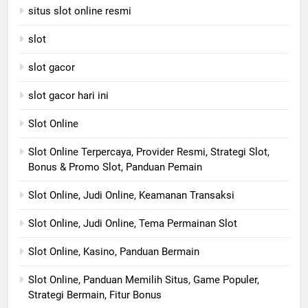
situs slot online resmi
slot
slot gacor
slot gacor hari ini
Slot Online
Slot Online Terpercaya, Provider Resmi, Strategi Slot,
Bonus & Promo Slot, Panduan Pemain
Slot Online, Judi Online, Keamanan Transaksi
Slot Online, Judi Online, Tema Permainan Slot
Slot Online, Kasino, Panduan Bermain
Slot Online, Panduan Memilih Situs, Game Populer,
Strategi Bermain, Fitur Bonus