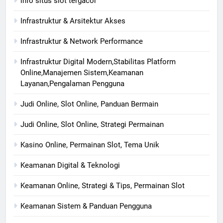
info situs slot tergacor
Infrastruktur & Arsitektur Akses
Infrastruktur & Network Performance
Infrastruktur Digital Modern,Stabilitas Platform
Online,Manajemen Sistem,Keamanan
Layanan,Pengalaman Pengguna
Judi Online, Slot Online, Panduan Bermain
Judi Online, Slot Online, Strategi Permainan
Kasino Online, Permainan Slot, Tema Unik
Keamanan Digital & Teknologi
Keamanan Online, Strategi & Tips, Permainan Slot
Keamanan Sistem & Panduan Pengguna