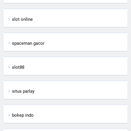
slot online
spaceman gacor
slot88
situs parlay
bokep indo