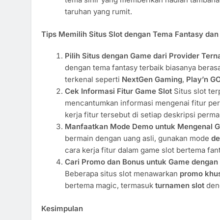
taruhan yang rumit.
Tips Memilih Situs Slot dengan Tema Fantasy dan
Pilih Situs dengan Game dari Provider Ter
dengan tema fantasy terbaik biasanya berasa
terkenal seperti
NextGen Gaming
,
Play’n G
Cek Informasi Fitur Game Slot
Situs slot te
mencantumkan informasi mengenai fitur per
kerja fitur tersebut di setiap deskripsi perma
Manfaatkan Mode Demo untuk Mengenal 
bermain dengan uang asli, gunakan mode
d
cara kerja fitur dalam game slot bertema fan
Cari Promo dan Bonus untuk Game dengan
Beberapa situs slot menawarkan
promo khu
bertema magic, termasuk
turnamen slot
deng
Kesimpulan