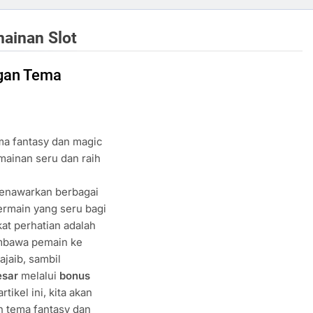
mainan Slot
ngan Tema
ma fantasy dan magic
mainan seru dan raih
menawarkan berbagai
rmain yang seru bagi
at perhatian adalah
embawa pemain ke
ajaib, sambil
sar
melalui
bonus
rtikel ini, kita akan
 tema fantasy dan