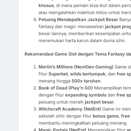
khusus
, di mana pemain bisa ikut dalam penc
atau mengalahkan makhluk mitos untuk mer
Peluang Mendapatkan Jackpot Besar
Banya
fantasy dan magic menawarkan
jackpot prog
besar lainnya, memberikan kesempatan untu
menemukan harta karun dalam dunia sihir.
Rekomendasi Game Slot dengan Tema Fantasy d
Merlin’s Millions (NextGen Gaming)
Game sl
fitur
Superbet
,
wilds bertumpuk
, dan
free s
menang hingga
500x taruhan
.
Book of Dead (Play’n GO)
Menampilkan tema
dengan fitur
expanding symbols
dan
free sp
peluang untuk meraih
jackpot besar
.
Witchcraft Academy (NetEnt)
Game ini men
sekolah sihir dengan fitur
bonus game
,
free
membantu meningkatkan peluang menang.
Magic Portals (NetEnt)
Menampilkan fitur
wi