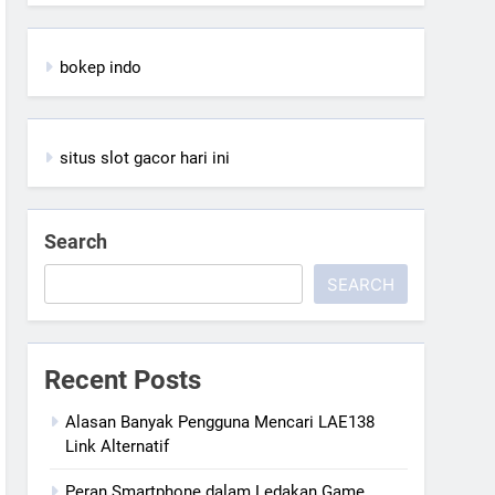
bokep indo
situs slot gacor hari ini
Search
SEARCH
Recent Posts
Alasan Banyak Pengguna Mencari LAE138
Link Alternatif
Peran Smartphone dalam Ledakan Game