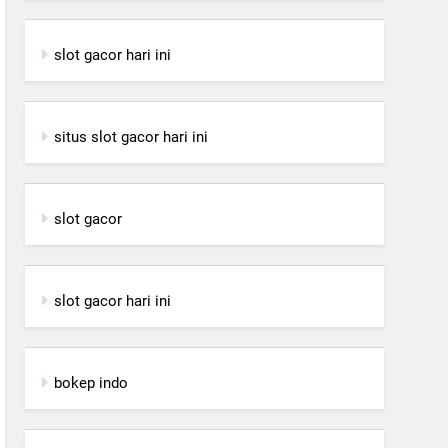
slot gacor hari ini
situs slot gacor hari ini
slot gacor
slot gacor hari ini
bokep indo