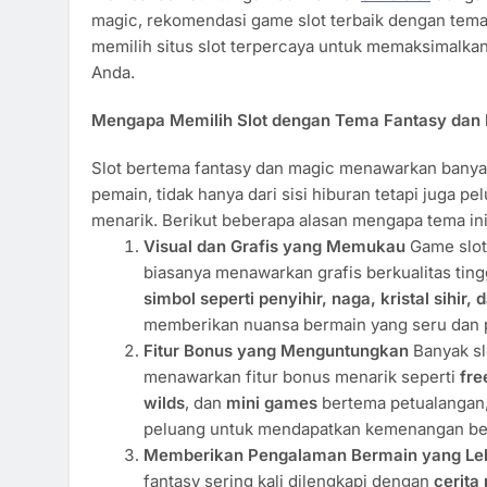
magic, rekomendasi game slot terbaik dengan tema i
memilih situs slot terpercaya untuk memaksimalk
Anda.
Mengapa Memilih Slot dengan Tema Fantasy dan
Slot bertema fantasy dan magic menawarkan banya
pemain, tidak hanya dari sisi hiburan tetapi juga 
menarik. Berikut beberapa alasan mengapa tema ini
Visual dan Grafis yang Memukau
Game slot
biasanya menawarkan grafis berkualitas tin
simbol seperti penyihir, naga, kristal sihir, 
memberikan nuansa bermain yang seru dan p
Fitur Bonus yang Menguntungkan
Banyak sl
menawarkan fitur bonus menarik seperti
fre
wilds
, dan
mini games
bertema petualangan
peluang untuk mendapatkan kemenangan be
Memberikan Pengalaman Bermain yang Leb
fantasy sering kali dilengkapi dengan
cerita