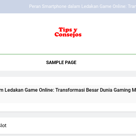
Peran Smartphone dalam Ledakan Game Online: Tra
Gaming di Era Digital: Teknolog
Peran Sistem Cloud dalam Operasional L
s Y Consejos
Alasan Banyak Pen
ips Kehidupan Sehari-Hari Yang Berguna Di Tips Y Consejos.
Peran Smartphone dalam Ledakan Game Online: Tra
SAMPLE PAGE
Gaming di Era Digital: Teknolog
Peran Sistem Cloud dalam Operasional L
ame Online: Transformasi Besar Dunia Gaming Modern
lot