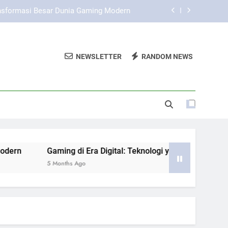
nsformasi Besar Dunia Gaming Modern
i yang Membentuk Generasi Gamer Baru
ebah4D dan Stabilitas Layanan Digital
NEWSLETTER
RANDOM NEWS
gguna Mencari LAE138 Link Alternatif
nsformasi Besar Dunia Gaming Modern
i yang Membentuk Generasi Gamer Baru
ebah4D dan Stabilitas Layanan Digital
Gaming di Era Digital: Teknologi yang Membentuk Generasi 
5 Months Ago