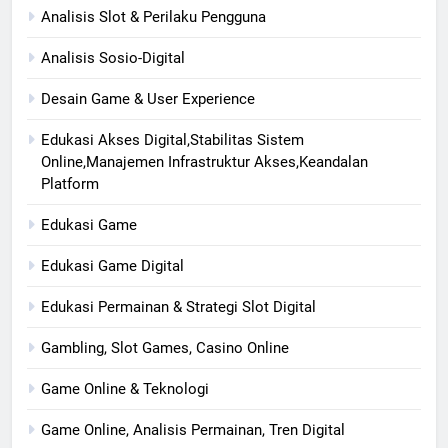
Analisis Slot & Perilaku Pengguna
Analisis Sosio-Digital
Desain Game & User Experience
Edukasi Akses Digital,Stabilitas Sistem
Online,Manajemen Infrastruktur Akses,Keandalan
Platform
Edukasi Game
Edukasi Game Digital
Edukasi Permainan & Strategi Slot Digital
Gambling, Slot Games, Casino Online
Game Online & Teknologi
Game Online, Analisis Permainan, Tren Digital