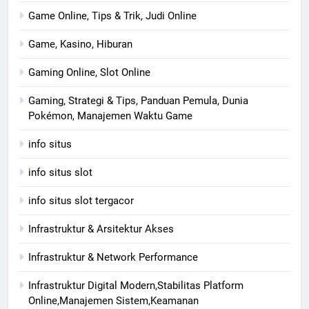
Game Online, Tips & Trik, Judi Online
Game, Kasino, Hiburan
Gaming Online, Slot Online
Gaming, Strategi & Tips, Panduan Pemula, Dunia
Pokémon, Manajemen Waktu Game
info situs
info situs slot
info situs slot tergacor
Infrastruktur & Arsitektur Akses
Infrastruktur & Network Performance
Infrastruktur Digital Modern,Stabilitas Platform
Online,Manajemen Sistem,Keamanan