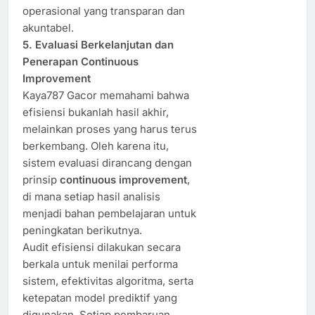
operasional yang transparan dan
akuntabel.
5. Evaluasi Berkelanjutan dan
Penerapan Continuous
Improvement
Kaya787 Gacor memahami bahwa
efisiensi bukanlah hasil akhir,
melainkan proses yang harus terus
berkembang. Oleh karena itu,
sistem evaluasi dirancang dengan
prinsip
continuous improvement
,
di mana setiap hasil analisis
menjadi bahan pembelajaran untuk
peningkatan berikutnya.
Audit efisiensi dilakukan secara
berkala untuk menilai performa
sistem, efektivitas algoritma, serta
ketepatan model prediktif yang
digunakan. Setiap pembaruan