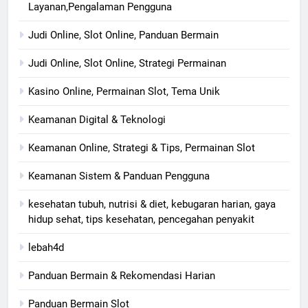
Layanan,Pengalaman Pengguna
Judi Online, Slot Online, Panduan Bermain
Judi Online, Slot Online, Strategi Permainan
Kasino Online, Permainan Slot, Tema Unik
Keamanan Digital & Teknologi
Keamanan Online, Strategi & Tips, Permainan Slot
Keamanan Sistem & Panduan Pengguna
kesehatan tubuh, nutrisi & diet, kebugaran harian, gaya
hidup sehat, tips kesehatan, pencegahan penyakit
lebah4d
Panduan Bermain & Rekomendasi Harian
Panduan Bermain Slot