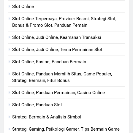
Slot Online
Slot Online Terpercaya, Provider Resmi, Strategi Slot,
Bonus & Promo Slot, Panduan Pemain
Slot Online, Judi Online, Keamanan Transaksi
Slot Online, Judi Online, Tema Permainan Slot
Slot Online, Kasino, Panduan Bermain
Slot Online, Panduan Memilih Situs, Game Populer,
Strategi Bermain, Fitur Bonus
Slot Online, Panduan Permainan, Casino Online
Slot Online, Panduan Slot
Strategi Bermain & Analisis Simbol
Strategi Gaming, Psikologi Gamer, Tips Bermain Game