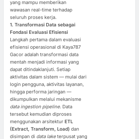
yang mampu memberikan
wawasan real-time terhadap
seluruh proses kerja.
1. Transformasi Data sebagai
Fondasi Evaluasi Efisiensi
Langkah pertama dalam evaluasi
efisiensi operasional di Kaya787
Gacor adalah transformasi data
mentah menjadi informasi yang
dapat ditindaklanjuti. Setiap
aktivitas dalam sistem — mulai dari
login pengguna, aktivitas layanan,
hingga performa jaringan —
dikumpulkan melalui mekanisme
data ingestion pipeline
. Data
tersebut kemudian diproses
menggunakan arsitektur
ETL
(Extract, Transform, Load)
dan
disimpan di
data lake
terpusat yang