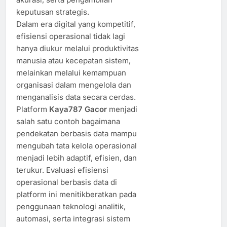
keputusan strategis.
Dalam era digital yang kompetitif,
efisiensi operasional tidak lagi
hanya diukur melalui produktivitas
manusia atau kecepatan sistem,
melainkan melalui kemampuan
organisasi dalam mengelola dan
menganalisis data secara cerdas.
Platform
Kaya787 Gacor
menjadi
salah satu contoh bagaimana
pendekatan berbasis data mampu
mengubah tata kelola operasional
menjadi lebih adaptif, efisien, dan
terukur. Evaluasi efisiensi
operasional berbasis data di
platform ini menitikberatkan pada
penggunaan teknologi analitik,
automasi, serta integrasi sistem