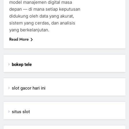
model manajemen digital masa
depan — di mana setiap keputusan
didukung oleh data yang akurat,
sistem yang cerdas, dan analisis
yang berkelanjutan.
Read More
bokep tele
slot gacor hari ini
situs slot