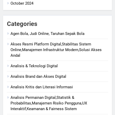
October 2024
Categories
Agen Bola, Judi Online, Taruhan Sepak Bola
Akses Resmi Platform Digital,Stabilitas Sistem
Online,Manajemen Infrastruktur Modern,Solusi Akses
Andal
Analisis & Teknologi Digital
Analisis Brand dan Akses Digital
Analisis Kritis dan Literasi Informasi
Analisis Permainan Digital,Statistik &
Probabilitas,Manajemen Risiko Pengguna,UX
Interaktif,Keamanan & Fairness Sistem