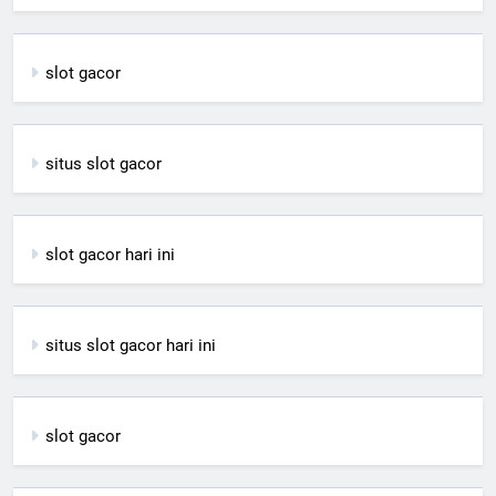
slot gacor
situs slot gacor
slot gacor hari ini
situs slot gacor hari ini
slot gacor