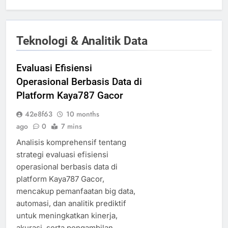
Teknologi & Analitik Data
Evaluasi Efisiensi
Operasional Berbasis Data di
Platform Kaya787 Gacor
42e8f63
10 months
ago
0
7 mins
Analisis komprehensif tentang
strategi evaluasi efisiensi
operasional berbasis data di
platform Kaya787 Gacor,
mencakup pemanfaatan big data,
automasi, dan analitik prediktif
untuk meningkatkan kinerja,
akurasi, serta pengambilan