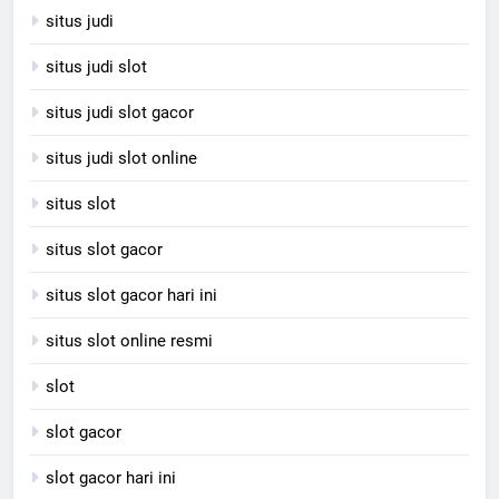
situs judi
situs judi slot
situs judi slot gacor
situs judi slot online
situs slot
situs slot gacor
situs slot gacor hari ini
situs slot online resmi
slot
slot gacor
slot gacor hari ini