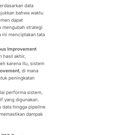
erdasarkan data
unjukkan bahwa waktu
jemen dapat
 mengubah strategi
 ini menciptakan tata
uous Improvement
hasil akhir,
h karena itu, sistem
rovement
, di mana
ntuk peningkatan
lai performa sistem,
tif yang digunakan.
s data hingga pipeline
 memastikan dampak