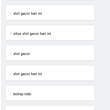
slot gacor hari ini
situs slot gacor hari ini
slot gacor
slot gacor hari ini
bokep indo