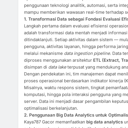
penggunaan teknologi analitik, automasi, serta inte
mampu memberikan wawasan real-time terhadap sel
1. Transformasi Data sebagai Fondasi Evaluasi Efi
Langkah pertama dalam evaluasi efisiensi operasio
adalah transformasi data mentah menjadi informasi
ditindaklanjuti. Setiap aktivitas dalam sistem — mula
pengguna, aktivitas layanan, hingga performa jari
melalui mekanisme
data ingestion pipeline
. Data t
diproses menggunakan arsitektur
ETL (Extract, Tr
disimpan di
data lake
terpusat yang mendukung anali
Dengan pendekatan ini, tim manajemen dapat menila
proses operasional berdasarkan indikator kinerja (K
Misalnya, waktu respons sistem, tingkat pemanfaa
komputasi, hingga pola interaksi pengguna yang 
server. Data ini menjadi dasar pengambilan keput
optimalisasi berkelanjutan.
2. Penggunaan Big Data Analytics untuk Optimalis
Kaya787 Gacor memanfaatkan
big data analytics
un