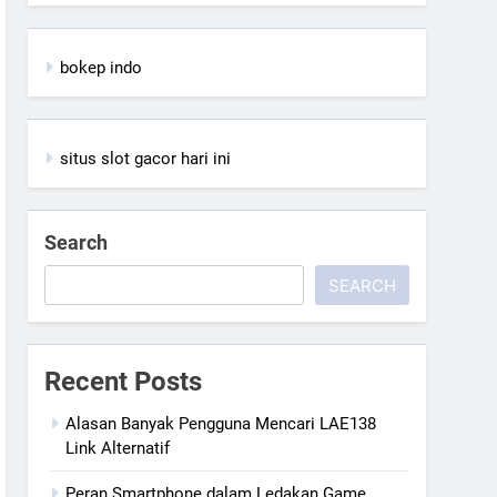
bokep indo
situs slot gacor hari ini
Search
SEARCH
Recent Posts
Alasan Banyak Pengguna Mencari LAE138
Link Alternatif
Peran Smartphone dalam Ledakan Game