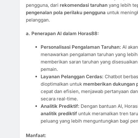
pengguna, dari
rekomendasi taruhan
yang lebih te
pengenalan pola perilaku pengguna
untuk meningk
pelanggan.
a.
Penerapan AI dalam Horas88:
Personalisasi Pengalaman Taruhan:
AI akan
menawarkan pengalaman taruhan yang lebi
memberikan saran taruhan yang disesuaikan
pemain.
Layanan Pelanggan Cerdas:
Chatbot berbasi
dioptimalkan untuk
memberikan dukungan 
cepat dan efisien, menjawab pertanyaan da
secara real-time.
Analitik Prediktif:
Dengan bantuan AI, Hora
analitik prediktif
untuk meramalkan tren tar
peluang yang lebih menguntungkan bagi pem
Manfaat: