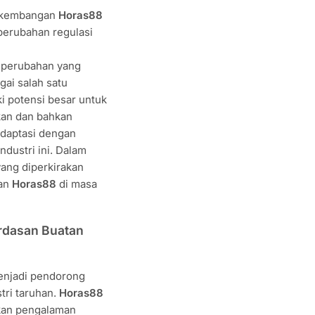
erkembangan
Horas88
 perubahan regulasi
n perubahan yang
ai salah satu
ki potensi besar untuk
kan dan bahkan
daptasi dengan
dustri ini. Dalam
yang diperkirakan
gan
Horas88
di masa
erdasan Buatan
enjadi pendorong
tri taruhan.
Horas88
kan pengalaman