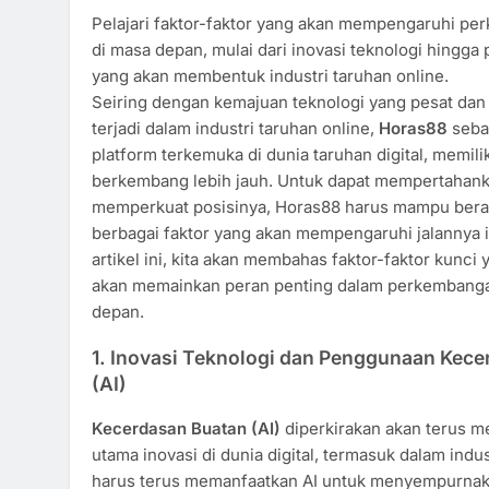
Pelajari faktor-faktor yang akan mempengaruhi p
di masa depan, mulai dari inovasi teknologi hingga
yang akan membentuk industri taruhan online.
Seiring dengan kemajuan teknologi yang pesat da
terjadi dalam industri taruhan online,
Horas88
sebag
platform terkemuka di dunia taruhan digital, memili
berkembang lebih jauh. Untuk dapat mempertahan
memperkuat posisinya, Horas88 harus mampu bera
berbagai faktor yang akan mempengaruhi jalannya in
artikel ini, kita akan membahas faktor-faktor kunci 
akan memainkan peran penting dalam perkemban
depan.
1. Inovasi Teknologi dan Penggunaan Kec
(AI)
Kecerdasan Buatan (AI)
diperkirakan akan terus m
utama inovasi di dunia digital, termasuk dalam indus
harus terus memanfaatkan AI untuk menyempurna