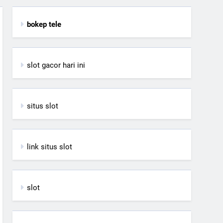
bokep tele
slot gacor hari ini
situs slot
link situs slot
slot