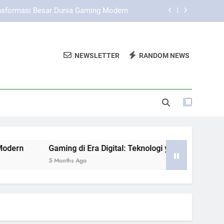
nsformasi Besar Dunia Gaming Modern
i yang Membentuk Generasi Gamer Baru
ebah4D dan Stabilitas Layanan Digital
NEWSLETTER
RANDOM NEWS
gguna Mencari LAE138 Link Alternatif
nsformasi Besar Dunia Gaming Modern
i yang Membentuk Generasi Gamer Baru
ebah4D dan Stabilitas Layanan Digital
Gaming di Era Digital: Teknologi yang Membentuk Generasi 
5 Months Ago