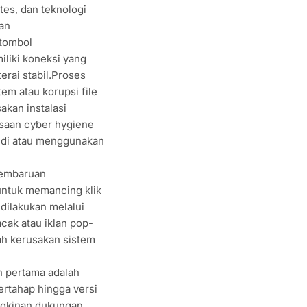
tes, dan teknologi
pan
tombol
liki koneksi yang
erai stabil.Proses
em atau korupsi file
akan instalasi
asaan cyber hygiene
ndi atau menggunakan
 pembaruan
untuk memancing klik
dilakukan melalui
cak atau iklan pop-
h kerusakan sistem
ah pertama adalah
rtahap hingga versi
ngkinan dukungan