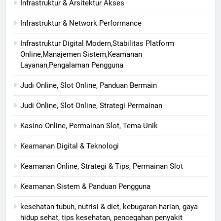
Infrastruktur & Arsitektur Akses
Infrastruktur & Network Performance
Infrastruktur Digital Modern,Stabilitas Platform
Online,Manajemen Sistem,Keamanan
Layanan,Pengalaman Pengguna
Judi Online, Slot Online, Panduan Bermain
Judi Online, Slot Online, Strategi Permainan
Kasino Online, Permainan Slot, Tema Unik
Keamanan Digital & Teknologi
Keamanan Online, Strategi & Tips, Permainan Slot
Keamanan Sistem & Panduan Pengguna
kesehatan tubuh, nutrisi & diet, kebugaran harian, gaya
hidup sehat, tips kesehatan, pencegahan penyakit