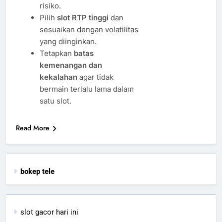
risiko.
Pilih
slot RTP tinggi
dan
sesuaikan dengan volatilitas
yang diinginkan.
Tetapkan
batas
kemenangan dan
kekalahan
agar tidak
bermain terlalu lama dalam
satu slot.
Read More
bokep tele
slot gacor hari ini