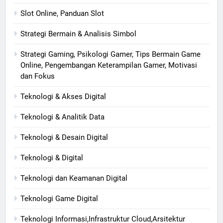
Slot Online, Panduan Slot
Strategi Bermain & Analisis Simbol
Strategi Gaming, Psikologi Gamer, Tips Bermain Game
Online, Pengembangan Keterampilan Gamer, Motivasi
dan Fokus
Teknologi & Akses Digital
Teknologi & Analitik Data
Teknologi & Desain Digital
Teknologi & Digital
Teknologi dan Keamanan Digital
Teknologi Game Digital
Teknologi Informasi,Infrastruktur Cloud,Arsitektur