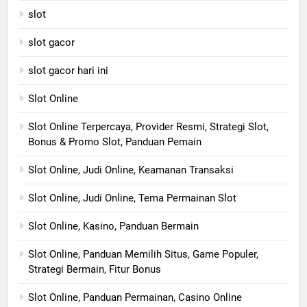
slot
slot gacor
slot gacor hari ini
Slot Online
Slot Online Terpercaya, Provider Resmi, Strategi Slot,
Bonus & Promo Slot, Panduan Pemain
Slot Online, Judi Online, Keamanan Transaksi
Slot Online, Judi Online, Tema Permainan Slot
Slot Online, Kasino, Panduan Bermain
Slot Online, Panduan Memilih Situs, Game Populer,
Strategi Bermain, Fitur Bonus
Slot Online, Panduan Permainan, Casino Online