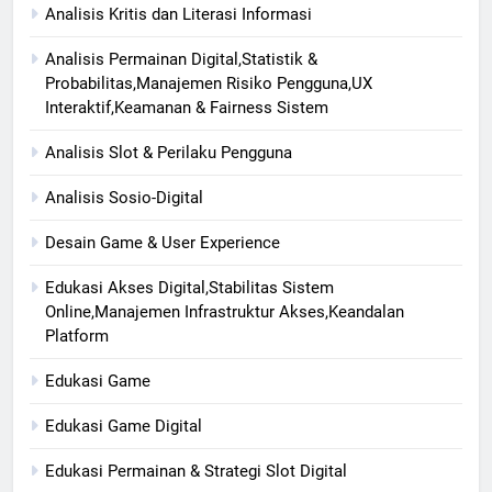
Analisis Kritis dan Literasi Informasi
Analisis Permainan Digital,Statistik &
Probabilitas,Manajemen Risiko Pengguna,UX
Interaktif,Keamanan & Fairness Sistem
Analisis Slot & Perilaku Pengguna
Analisis Sosio-Digital
Desain Game & User Experience
Edukasi Akses Digital,Stabilitas Sistem
Online,Manajemen Infrastruktur Akses,Keandalan
Platform
Edukasi Game
Edukasi Game Digital
Edukasi Permainan & Strategi Slot Digital