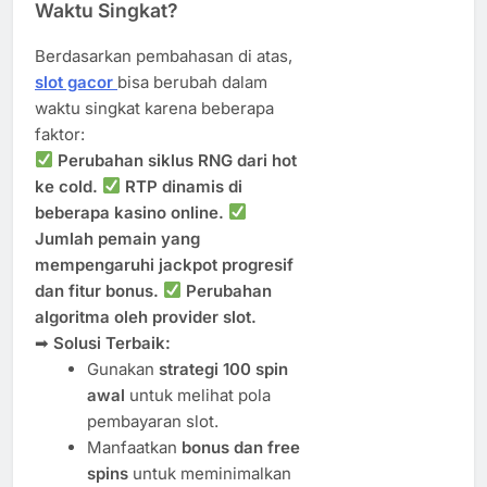
Waktu Singkat?
Berdasarkan pembahasan di atas,
slot gacor
bisa berubah dalam
waktu singkat karena beberapa
faktor:
Perubahan siklus RNG dari hot
ke cold.
RTP dinamis di
beberapa kasino online.
Jumlah pemain yang
mempengaruhi jackpot progresif
dan fitur bonus.
Perubahan
algoritma oleh provider slot.
➡
Solusi Terbaik:
Gunakan
strategi 100 spin
awal
untuk melihat pola
pembayaran slot.
Manfaatkan
bonus dan free
spins
untuk meminimalkan