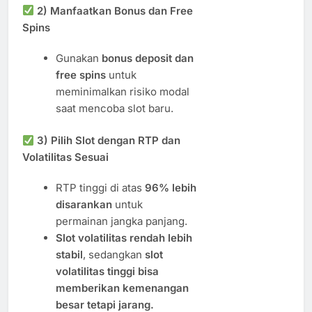
2) Manfaatkan Bonus dan Free
Spins
Gunakan
bonus deposit dan
free spins
untuk
meminimalkan risiko modal
saat mencoba slot baru.
3) Pilih Slot dengan RTP dan
Volatilitas Sesuai
RTP tinggi di atas
96% lebih
disarankan
untuk
permainan jangka panjang.
Slot volatilitas rendah lebih
stabil
, sedangkan
slot
volatilitas tinggi bisa
memberikan kemenangan
besar tetapi jarang.