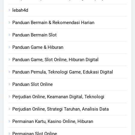
lebah4d
Panduan Bermain & Rekomendasi Harian
Panduan Bermain Slot
Panduan Game & Hiburan
Panduan Game, Slot Online, Hiburan Digital
Panduan Pemula, Teknologi Game, Edukasi Digital
Panduan Slot Online
Perjudian Online, Keamanan Digital, Teknologi
Perjudian Online, Strategi Taruhan, Analisis Data
Permainan Kartu, Kasino Online, Hiburan
Permainan Slot Online