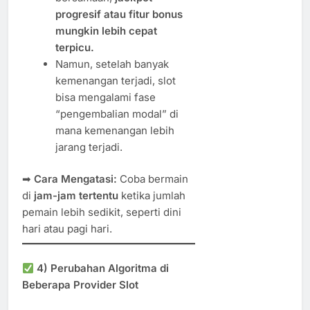
progresif atau fitur bonus
mungkin lebih cepat
terpicu.
Namun, setelah banyak
kemenangan terjadi, slot
bisa mengalami fase
“pengembalian modal” di
mana kemenangan lebih
jarang terjadi.
➡
Cara Mengatasi:
Coba bermain
di
jam-jam tertentu
ketika jumlah
pemain lebih sedikit, seperti dini
hari atau pagi hari.
4) Perubahan Algoritma di
Beberapa Provider Slot