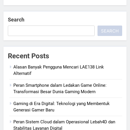
Search
SEARCH
Recent Posts
Alasan Banyak Pengguna Mencari LAE138 Link
Alternatif
Peran Smartphone dalam Ledakan Game Online:
Transformasi Besar Dunia Gaming Modern
Gaming di Era Digital: Teknologi yang Membentuk
Generasi Gamer Baru
Peran Sistem Cloud dalam Operasional Lebah4D dan
Stabilitas Layanan Digital