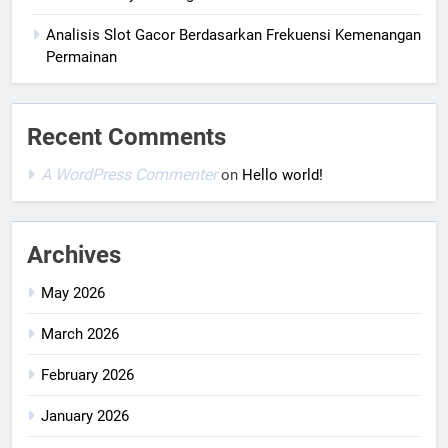
Analisis Slot Gacor Berdasarkan Frekuensi Kemenangan
Permainan
Recent Comments
A WordPress Commenter
on
Hello world!
Archives
May 2026
March 2026
February 2026
January 2026