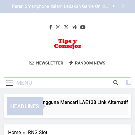
Skip
Gaming di Era Digital: Teknologi yang Membentuk
to
Generasi Gamer Baru
content
Peran Sistem Cloud dalam Operasional Lebah4D
dan Stabilitas Layanan Digital
Alasan Banyak Pengguna Mencari LAE138 Link
Alternatif
Peran Smartphone dalam Ledakan Game Online:
Transformasi Besar Dunia Gaming Modern
Tips Y
Dapatkan Tips Kehidupan Sehari-Hari
Gaming di Era Digital: Teknologi yang Membentuk
NEWSLETTER
RANDOM NEWS
Generasi Gamer Baru
Consejos
Yang Berguna Di Tips Y Consejos.
Peran Sistem Cloud dalam Operasional Lebah4D
dan Stabilitas Layanan Digital
MENU
asan Banyak Pengguna Mencari LAE138 Link Alternatif
HEADLINES
Months Ago
Home
RNG Slot