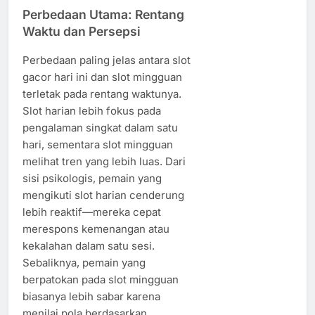
Perbedaan Utama: Rentang
Waktu dan Persepsi
Perbedaan paling jelas antara slot
gacor hari ini dan slot mingguan
terletak pada rentang waktunya.
Slot harian lebih fokus pada
pengalaman singkat dalam satu
hari, sementara slot mingguan
melihat tren yang lebih luas. Dari
sisi psikologis, pemain yang
mengikuti slot harian cenderung
lebih reaktif—mereka cepat
merespons kemenangan atau
kekalahan dalam satu sesi.
Sebaliknya, pemain yang
berpatokan pada slot mingguan
biasanya lebih sabar karena
menilai pola berdasarkan