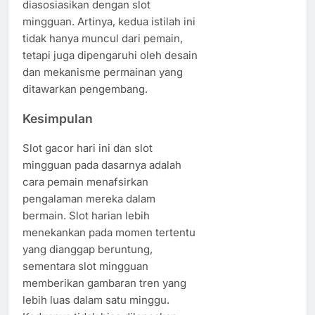
diasosiasikan dengan slot
mingguan. Artinya, kedua istilah ini
tidak hanya muncul dari pemain,
tetapi juga dipengaruhi oleh desain
dan mekanisme permainan yang
ditawarkan pengembang.
Kesimpulan
Slot gacor hari ini dan slot
mingguan pada dasarnya adalah
cara pemain menafsirkan
pengalaman mereka dalam
bermain. Slot harian lebih
menekankan pada momen tertentu
yang dianggap beruntung,
sementara slot mingguan
memberikan gambaran tren yang
lebih luas dalam satu minggu.