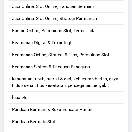
Judi Online, Slot Online, Panduan Bermain
Judi Online, Slot Online, Strategi Permainan
Kasino Online, Permainan Slot, Tema Unik
Keamanan Digital & Teknologi
Keamanan Online, Strategi & Tips, Permainan Slot
Keamanan Sistem & Panduan Pengguna
kesehatan tubuh, nutrisi & diet, kebugaran harian, gaya
hidup sehat, tips kesehatan, pencegahan penyakit
lebah4d
Panduan Bermain & Rekomendasi Harian
Panduan Bermain Slot