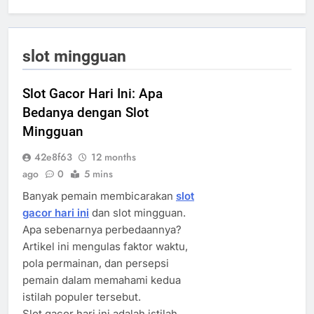
slot mingguan
Slot Gacor Hari Ini: Apa
Bedanya dengan Slot
Mingguan
42e8f63
12 months
ago
0
5 mins
Banyak pemain membicarakan
slot
gacor hari ini
dan slot mingguan.
Apa sebenarnya perbedaannya?
Artikel ini mengulas faktor waktu,
pola permainan, dan persepsi
pemain dalam memahami kedua
istilah populer tersebut.
Slot gacor hari ini adalah istilah