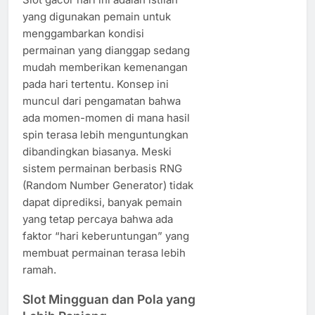
yang digunakan pemain untuk
menggambarkan kondisi
permainan yang dianggap sedang
mudah memberikan kemenangan
pada hari tertentu. Konsep ini
muncul dari pengamatan bahwa
ada momen-momen di mana hasil
spin terasa lebih menguntungkan
dibandingkan biasanya. Meski
sistem permainan berbasis RNG
(Random Number Generator) tidak
dapat diprediksi, banyak pemain
yang tetap percaya bahwa ada
faktor “hari keberuntungan” yang
membuat permainan terasa lebih
ramah.
Slot Mingguan dan Pola yang