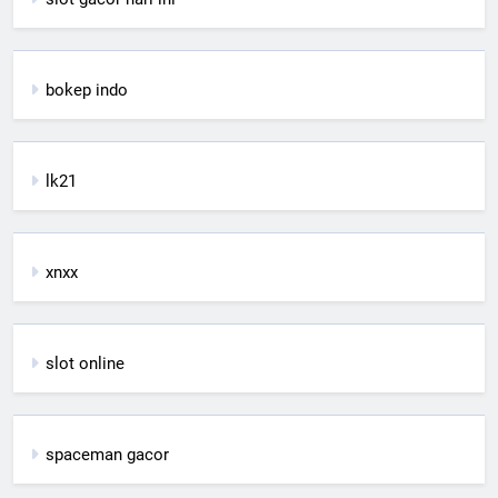
bokep indo
lk21
xnxx
slot online
spaceman gacor