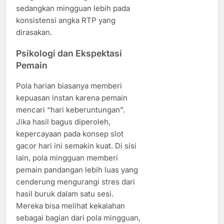
sedangkan mingguan lebih pada
konsistensi angka RTP yang
dirasakan.
Psikologi dan Ekspektasi
Pemain
Pola harian biasanya memberi
kepuasan instan karena pemain
mencari “hari keberuntungan”.
Jika hasil bagus diperoleh,
kepercayaan pada konsep slot
gacor hari ini semakin kuat. Di sisi
lain, pola mingguan memberi
pemain pandangan lebih luas yang
cenderung mengurangi stres dari
hasil buruk dalam satu sesi.
Mereka bisa melihat kekalahan
sebagai bagian dari pola mingguan,