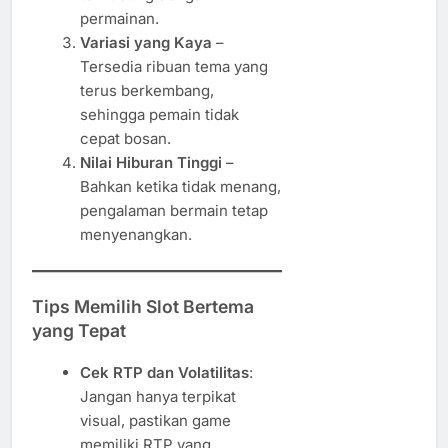
permainan.
Variasi yang Kaya
–
Tersedia ribuan tema yang
terus berkembang,
sehingga pemain tidak
cepat bosan.
Nilai Hiburan Tinggi
–
Bahkan ketika tidak menang,
pengalaman bermain tetap
menyenangkan.
Tips Memilih Slot Bertema
yang Tepat
Cek RTP dan Volatilitas
:
Jangan hanya terpikat
visual, pastikan game
memiliki RTP yang