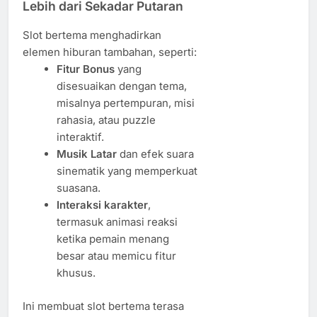
Lebih dari Sekadar Putaran
Slot bertema menghadirkan
elemen hiburan tambahan, seperti:
Fitur Bonus
yang
disesuaikan dengan tema,
misalnya pertempuran, misi
rahasia, atau puzzle
interaktif.
Musik Latar
dan efek suara
sinematik yang memperkuat
suasana.
Interaksi karakter
,
termasuk animasi reaksi
ketika pemain menang
besar atau memicu fitur
khusus.
Ini membuat slot bertema terasa