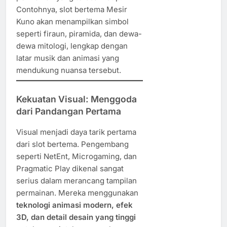
Contohnya, slot bertema Mesir
Kuno akan menampilkan simbol
seperti firaun, piramida, dan dewa-
dewa mitologi, lengkap dengan
latar musik dan animasi yang
mendukung nuansa tersebut.
Kekuatan Visual: Menggoda
dari Pandangan Pertama
Visual menjadi daya tarik pertama
dari slot bertema. Pengembang
seperti NetEnt, Microgaming, dan
Pragmatic Play dikenal sangat
serius dalam merancang tampilan
permainan. Mereka menggunakan
teknologi animasi modern, efek
3D, dan detail desain yang tinggi