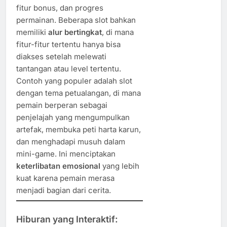
fitur bonus, dan progres
permainan. Beberapa slot bahkan
memiliki
alur bertingkat
, di mana
fitur-fitur tertentu hanya bisa
diakses setelah melewati
tantangan atau level tertentu.
Contoh yang populer adalah slot
dengan tema petualangan, di mana
pemain berperan sebagai
penjelajah yang mengumpulkan
artefak, membuka peti harta karun,
dan menghadapi musuh dalam
mini-game. Ini menciptakan
keterlibatan emosional
yang lebih
kuat karena pemain merasa
menjadi bagian dari cerita.
Hiburan yang Interaktif: