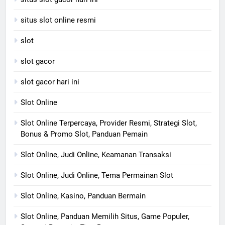
situs slot online resmi
slot
slot gacor
slot gacor hari ini
Slot Online
Slot Online Terpercaya, Provider Resmi, Strategi Slot,
Bonus & Promo Slot, Panduan Pemain
Slot Online, Judi Online, Keamanan Transaksi
Slot Online, Judi Online, Tema Permainan Slot
Slot Online, Kasino, Panduan Bermain
Slot Online, Panduan Memilih Situs, Game Populer,