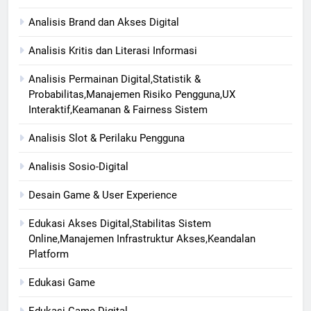
Analisis Brand dan Akses Digital
Analisis Kritis dan Literasi Informasi
Analisis Permainan Digital,Statistik &
Probabilitas,Manajemen Risiko Pengguna,UX
Interaktif,Keamanan & Fairness Sistem
Analisis Slot & Perilaku Pengguna
Analisis Sosio-Digital
Desain Game & User Experience
Edukasi Akses Digital,Stabilitas Sistem
Online,Manajemen Infrastruktur Akses,Keandalan
Platform
Edukasi Game