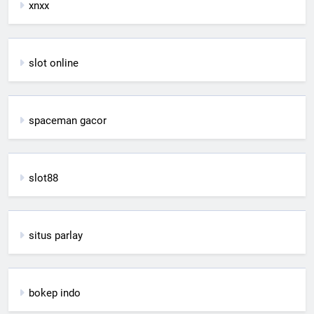
xnxx
slot online
spaceman gacor
slot88
situs parlay
bokep indo