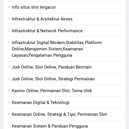
info situs slot tergacor
Infrastruktur & Arsitektur Akses
Infrastruktur & Network Performance
Infrastruktur Digital Modern,Stabilitas Platform
Online,Manajemen Sistem,Keamanan
Layanan,Pengalaman Pengguna
Judi Online, Slot Online, Panduan Bermain
Judi Online, Slot Online, Strategi Permainan
Kasino Online, Permainan Slot, Tema Unik
Keamanan Digital & Teknologi
Keamanan Online, Strategi & Tips, Permainan Slot
Keamanan Sistem & Panduan Pengguna