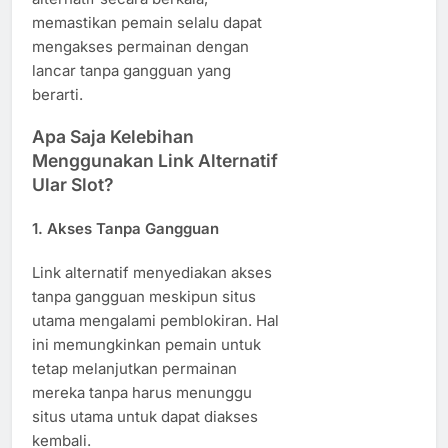
memastikan pemain selalu dapat
mengakses permainan dengan
lancar tanpa gangguan yang
berarti.
Apa Saja Kelebihan
Menggunakan Link Alternatif
Ular Slot?
1.
Akses Tanpa Gangguan
Link alternatif menyediakan akses
tanpa gangguan meskipun situs
utama mengalami pemblokiran. Hal
ini memungkinkan pemain untuk
tetap melanjutkan permainan
mereka tanpa harus menunggu
situs utama untuk dapat diakses
kembali.