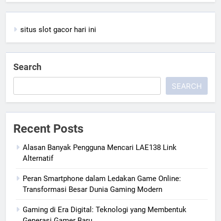
situs slot gacor hari ini
Search
SEARCH
Recent Posts
Alasan Banyak Pengguna Mencari LAE138 Link
Alternatif
Peran Smartphone dalam Ledakan Game Online:
Transformasi Besar Dunia Gaming Modern
Gaming di Era Digital: Teknologi yang Membentuk
Generasi Gamer Baru