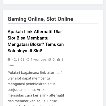
Gaming Online, Slot Online
Apakah Link Alternatif Ular
Slot Bisa Membantu
Mengatasi Blokir? Temukan
Solusinya di Sini!
42e8f63
1 year ago
0
8
mins
Pelajari bagaimana link alternatif
ular slot dapat membantu
mengatasi pemblokiran situs
perjudian online. Artikel ini
mengulas cara kerja link alternatif
dan memberikan solusi untuk