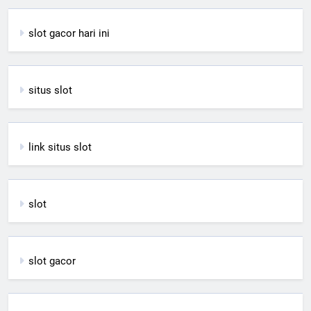
slot gacor hari ini
situs slot
link situs slot
slot
slot gacor