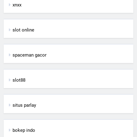
xnxx
slot online
spaceman gacor
slot88
situs parlay
bokep indo