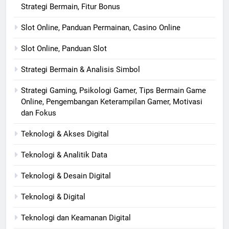
Strategi Bermain, Fitur Bonus
Slot Online, Panduan Permainan, Casino Online
Slot Online, Panduan Slot
Strategi Bermain & Analisis Simbol
Strategi Gaming, Psikologi Gamer, Tips Bermain Game
Online, Pengembangan Keterampilan Gamer, Motivasi
dan Fokus
Teknologi & Akses Digital
Teknologi & Analitik Data
Teknologi & Desain Digital
Teknologi & Digital
Teknologi dan Keamanan Digital