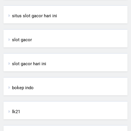
situs slot gacor hari ini
slot gacor
slot gacor hari ini
bokep indo
lk21