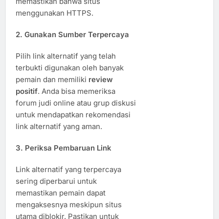
memastikan bahwa situs
menggunakan HTTPS.
2.
Gunakan Sumber Terpercaya
Pilih link alternatif yang telah
terbukti digunakan oleh banyak
pemain dan memiliki
review
positif
. Anda bisa memeriksa
forum judi online atau grup diskusi
untuk mendapatkan rekomendasi
link alternatif yang aman.
3.
Periksa Pembaruan Link
Link alternatif yang terpercaya
sering diperbarui untuk
memastikan pemain dapat
mengaksesnya meskipun situs
utama diblokir. Pastikan untuk