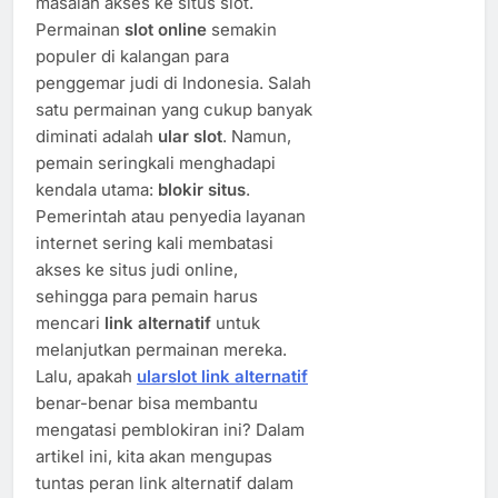
masalah akses ke situs slot.
Permainan
slot online
semakin
populer di kalangan para
penggemar judi di Indonesia. Salah
satu permainan yang cukup banyak
diminati adalah
ular slot
. Namun,
pemain seringkali menghadapi
kendala utama:
blokir situs
.
Pemerintah atau penyedia layanan
internet sering kali membatasi
akses ke situs judi online,
sehingga para pemain harus
mencari
link alternatif
untuk
melanjutkan permainan mereka.
Lalu, apakah
ularslot link alternatif
benar-benar bisa membantu
mengatasi pemblokiran ini? Dalam
artikel ini, kita akan mengupas
tuntas peran link alternatif dalam