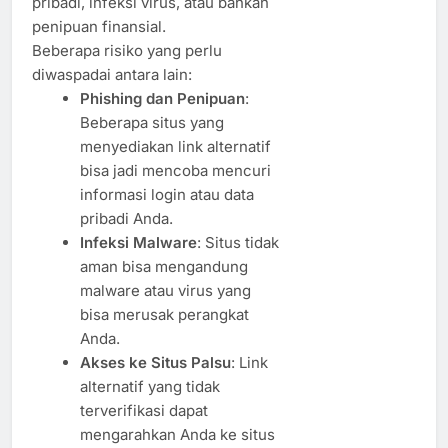
pribadi, infeksi virus, atau bahkan
penipuan finansial.
Beberapa risiko yang perlu
diwaspadai antara lain:
Phishing dan Penipuan
:
Beberapa situs yang
menyediakan link alternatif
bisa jadi mencoba mencuri
informasi login atau data
pribadi Anda.
Infeksi Malware
: Situs tidak
aman bisa mengandung
malware atau virus yang
bisa merusak perangkat
Anda.
Akses ke Situs Palsu
: Link
alternatif yang tidak
terverifikasi dapat
mengarahkan Anda ke situs