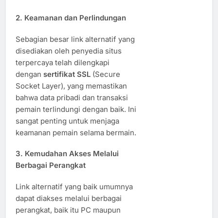
2.
Keamanan dan Perlindungan
Sebagian besar link alternatif yang
disediakan oleh penyedia situs
terpercaya telah dilengkapi
dengan
sertifikat SSL
(Secure
Socket Layer), yang memastikan
bahwa data pribadi dan transaksi
pemain terlindungi dengan baik. Ini
sangat penting untuk menjaga
keamanan pemain selama bermain.
3.
Kemudahan Akses Melalui
Berbagai Perangkat
Link alternatif yang baik umumnya
dapat diakses melalui berbagai
perangkat, baik itu PC maupun