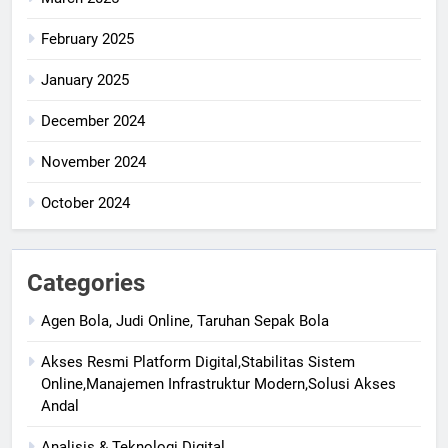
February 2025
January 2025
December 2024
November 2024
October 2024
Categories
Agen Bola, Judi Online, Taruhan Sepak Bola
Akses Resmi Platform Digital,Stabilitas Sistem
Online,Manajemen Infrastruktur Modern,Solusi Akses
Andal
Analisis & Teknologi Digital