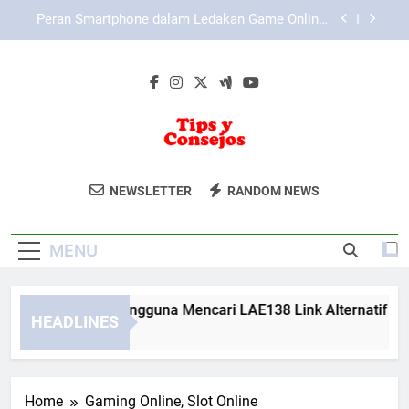
Skip
Gaming di Era Digital: Teknologi yang Membentuk
to
Generasi Gamer Baru
content
Peran Sistem Cloud dalam Operasional Lebah4D
dan Stabilitas Layanan Digital
Alasan Banyak Pengguna Mencari LAE138 Link
Alternatif
Peran Smartphone dalam Ledakan Game Online:
Transformasi Besar Dunia Gaming Modern
Tips Y
Dapatkan Tips Kehidupan Sehari-Hari
Gaming di Era Digital: Teknologi yang Membentuk
NEWSLETTER
RANDOM NEWS
Generasi Gamer Baru
Consejos
Yang Berguna Di Tips Y Consejos.
Peran Sistem Cloud dalam Operasional Lebah4D
dan Stabilitas Layanan Digital
MENU
lasan Banyak Pengguna Mencari LAE138 Link Alternatif
HEADLINES
 Months Ago
Home
Gaming Online, Slot Online