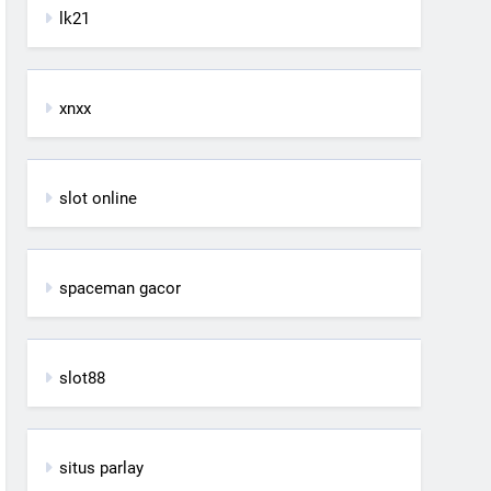
lk21
xnxx
slot online
spaceman gacor
slot88
situs parlay