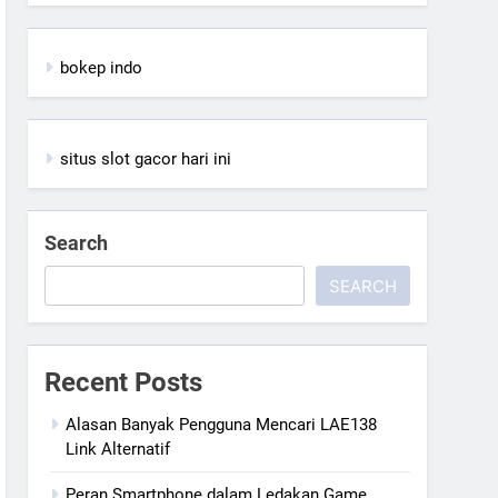
bokep indo
situs slot gacor hari ini
Search
SEARCH
Recent Posts
Alasan Banyak Pengguna Mencari LAE138
Link Alternatif
Peran Smartphone dalam Ledakan Game