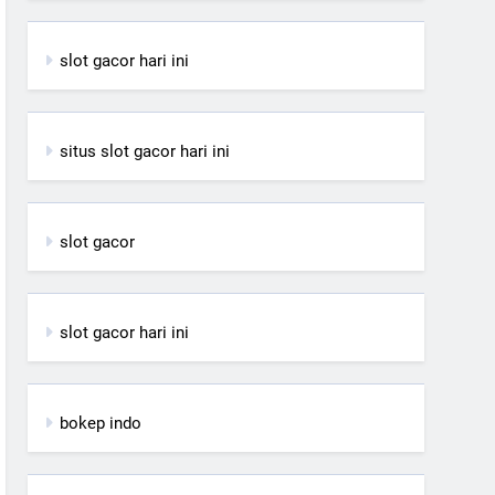
slot gacor hari ini
situs slot gacor hari ini
slot gacor
slot gacor hari ini
bokep indo