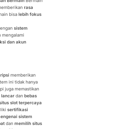
an Bermain
Bermain
emberikan
rasa
main bisa
lebih fokus
engan
sistem
an mengalami
ksi dan akun
ripsi
memberikan
stem ini tidak hanya
tapi juga memastikan
 lancar
dan
bebas
situs slot terpercaya
liki
sertifikasi
mengenai sistem
pat
dan
memilih situs