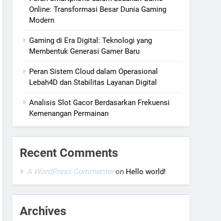
Online: Transformasi Besar Dunia Gaming
Modern
Gaming di Era Digital: Teknologi yang
Membentuk Generasi Gamer Baru
Peran Sistem Cloud dalam Operasional
Lebah4D dan Stabilitas Layanan Digital
Analisis Slot Gacor Berdasarkan Frekuensi
Kemenangan Permainan
Recent Comments
A WordPress Commenter
on
Hello world!
Archives