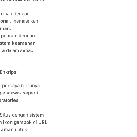
manan dengan
ional
, memastikan
aman
.
 pemain
dengan
istem keamanan
tra
dalam setiap
Enkripsi
erpercaya biasanya
 pengawas seperti
ratories
Situs dengan
sistem
an
ikon gembok
di
URL
t
aman untuk