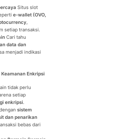
percaya
Situs slot
eperti
e-wallet (OVO,
ptocurrency
,
 setiap transaksi.
in
Cari tahu
n data dan
sa menjadi indikasi
m Keamanan Enkripsi
in tidak perlu
karena setiap
gi enkripsi
.
 dengan
sistem
it dan penarikan
ransaksi bebas dari