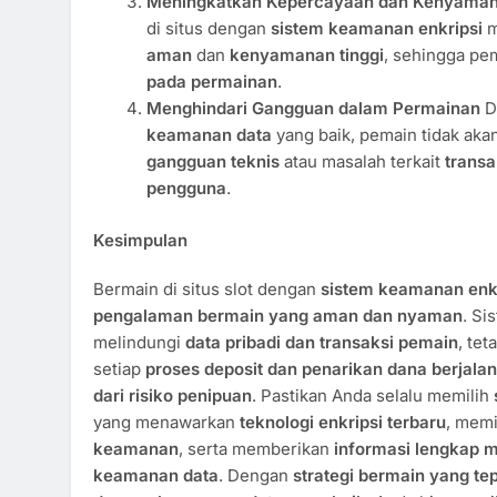
Meningkatkan Kepercayaan dan Kenyaman
di situs dengan
sistem keamanan enkripsi
m
aman
dan
kenyamanan tinggi
, sehingga pe
pada permainan
.
Menghindari Gangguan dalam Permainan
D
keamanan data
yang baik, pemain tidak ak
gangguan teknis
atau masalah terkait
transa
pengguna
.
Kesimpulan
Bermain di situs slot dengan
sistem keamanan enk
pengalaman bermain yang aman dan nyaman
. Si
melindungi
data pribadi dan transaksi pemain
, te
setiap
proses deposit dan penarikan dana berjalan
dari risiko penipuan
. Pastikan Anda selalu memilih
yang menawarkan
teknologi enkripsi terbaru
, memi
keamanan
, serta memberikan
informasi lengkap 
keamanan data
. Dengan
strategi bermain yang te