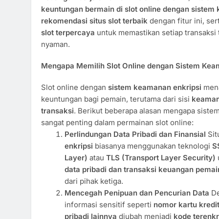
keuntungan bermain di slot online dengan sistem
rekomendasi situs slot terbaik
dengan fitur ini, se
slot terpercaya
untuk memastikan setiap transaksi
nyaman.
Mengapa Memilih Slot Online dengan Sistem Kea
Slot online dengan
sistem keamanan enkripsi
mena
keuntungan bagi pemain, terutama dari sisi
keaman
transaksi
. Berikut beberapa alasan mengapa siste
sangat penting dalam permainan slot online:
Perlindungan Data Pribadi dan Finansial
Sit
enkripsi
biasanya menggunakan teknologi
S
Layer)
atau
TLS (Transport Layer Security)
data pribadi dan transaksi keuangan pemai
dari pihak ketiga.
Mencegah Penipuan dan Pencurian Data
D
informasi sensitif seperti
nomor kartu kredi
pribadi lainnya
diubah menjadi
kode terenkr