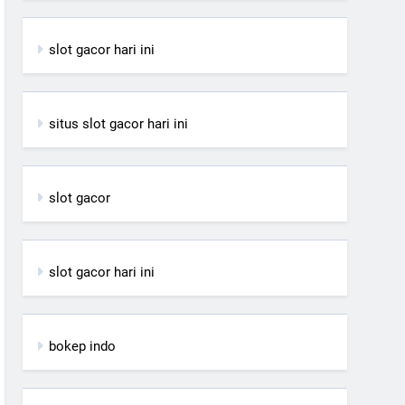
slot gacor hari ini
situs slot gacor hari ini
slot gacor
slot gacor hari ini
bokep indo