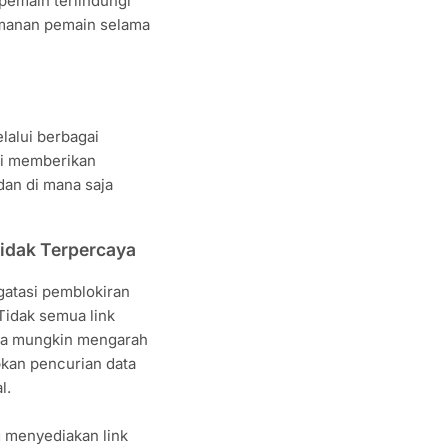
pemain terlindungi
amanan pemain selama
lalui berbagai
ni memberikan
an di mana saja
Tidak Terpercaya
gatasi pemblokiran
 Tidak semua link
nya mungkin mengarah
bkan pencurian data
l.
g menyediakan link