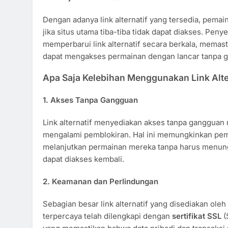
Dengan adanya link alternatif yang tersedia, pemain
jika situs utama tiba-tiba tidak dapat diakses. Peny
memperbarui link alternatif secara berkala, memast
dapat mengakses permainan dengan lancar tanpa g
Apa Saja Kelebihan Menggunakan Link Alter
1.
Akses Tanpa Gangguan
Link alternatif menyediakan akses tanpa gangguan
mengalami pemblokiran. Hal ini memungkinkan pem
melanjutkan permainan mereka tanpa harus menung
dapat diakses kembali.
2.
Keamanan dan Perlindungan
Sebagian besar link alternatif yang disediakan oleh
terpercaya telah dilengkapi dengan
sertifikat SSL
(