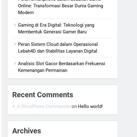
Online: Transformasi Besar Dunia Gaming
Modern
Gaming di Era Digital: Teknologi yang
Membentuk Generasi Gamer Baru
Peran Sistem Cloud dalam Operasional
Lebah4D dan Stabilitas Layanan Digital
Analisis Slot Gacor Berdasarkan Frekuensi
Kemenangan Permainan
Recent Comments
A WordPress Commenter
on
Hello world!
Archives