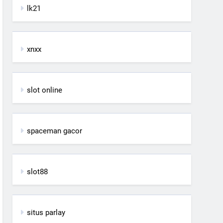
lk21
xnxx
slot online
spaceman gacor
slot88
situs parlay