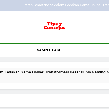
Peran Smartphone dalam Ledakan Game Online: Tra
Gaming di Era Digital: Teknolog
Peran Sistem Cloud dalam Operasional L
s Y Consejos
Alasan Banyak Pen
ips Kehidupan Sehari-Hari Yang Berguna Di Tips Y Consejos.
Peran Smartphone dalam Ledakan Game Online: Tra
SAMPLE PAGE
Gaming di Era Digital: Teknolog
Peran Sistem Cloud dalam Operasional L
ame Online: Transformasi Besar Dunia Gaming Modern