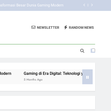
nsformasi Besar Dunia Gaming Modern
i yang Membentuk Generasi Gamer Baru
ebah4D dan Stabilitas Layanan Digital
NEWSLETTER
RANDOM NEWS
gguna Mencari LAE138 Link Alternatif
nsformasi Besar Dunia Gaming Modern
i yang Membentuk Generasi Gamer Baru
ebah4D dan Stabilitas Layanan Digital
Gaming di Era Digital: Teknologi yang Membentuk Generasi 
5 Months Ago