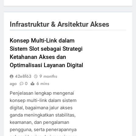
Infrastruktur & Arsitektur Akses
Konsep Multi-Link dalam
Sistem Slot sebagai Strategi
Ketahanan Akses dan
Optimalisasi Layanan Digital
42e8f63
9 months
ago
0
6 mins
Penjelasan lengkap mengenai
konsep multi-link dalam sistem
digital, bagaimana jalur akses
ganda meningkatkan stabilitas,
keamanan, dan pengalaman
pengguna, serta penerapannya