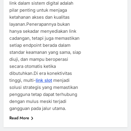
link dalam sistem digital adalah
pilar penting untuk menjaga
ketahanan akses dan kualitas
layanan.Penerapannya bukan
hanya sekadar menyediakan link
cadangan, tetapi juga memastikan
setiap endpoint berada dalam
standar keamanan yang sama, siap
diuji, dan mampu beroperasi
secara otomatis ketika
dibutuhkan.Di era konektivitas
tinggi, multi-
link slot
menjadi
solusi strategis yang memastikan
pengguna tetap dapat terhubung
dengan mulus meski terjadi
gangguan pada jalur utama.
Read More