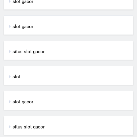
slot gacor
slot gacor
situs slot gacor
slot
slot gacor
situs slot gacor