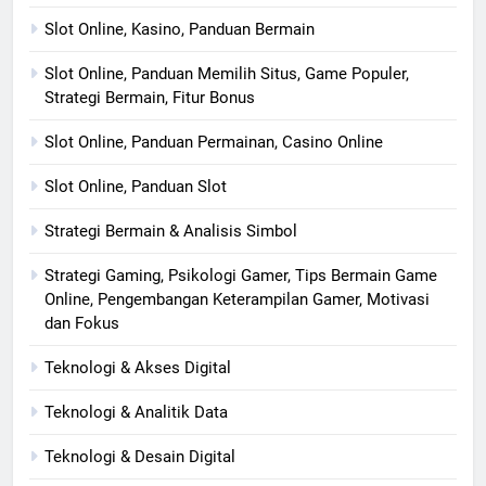
Slot Online, Kasino, Panduan Bermain
Slot Online, Panduan Memilih Situs, Game Populer,
Strategi Bermain, Fitur Bonus
Slot Online, Panduan Permainan, Casino Online
Slot Online, Panduan Slot
Strategi Bermain & Analisis Simbol
Strategi Gaming, Psikologi Gamer, Tips Bermain Game
Online, Pengembangan Keterampilan Gamer, Motivasi
dan Fokus
Teknologi & Akses Digital
Teknologi & Analitik Data
Teknologi & Desain Digital