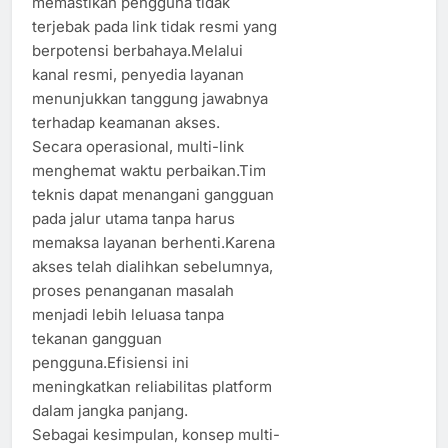
memastikan pengguna tidak
terjebak pada link tidak resmi yang
berpotensi berbahaya.Melalui
kanal resmi, penyedia layanan
menunjukkan tanggung jawabnya
terhadap keamanan akses.
Secara operasional, multi-link
menghemat waktu perbaikan.Tim
teknis dapat menangani gangguan
pada jalur utama tanpa harus
memaksa layanan berhenti.Karena
akses telah dialihkan sebelumnya,
proses penanganan masalah
menjadi lebih leluasa tanpa
tekanan gangguan
pengguna.Efisiensi ini
meningkatkan reliabilitas platform
dalam jangka panjang.
Sebagai kesimpulan, konsep multi-