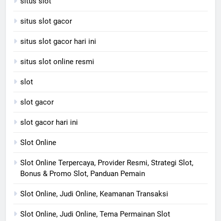
situs slot
situs slot gacor
situs slot gacor hari ini
situs slot online resmi
slot
slot gacor
slot gacor hari ini
Slot Online
Slot Online Terpercaya, Provider Resmi, Strategi Slot,
Bonus & Promo Slot, Panduan Pemain
Slot Online, Judi Online, Keamanan Transaksi
Slot Online, Judi Online, Tema Permainan Slot