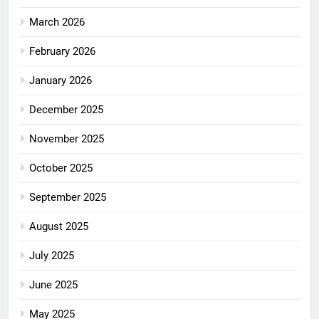
March 2026
February 2026
January 2026
December 2025
November 2025
October 2025
September 2025
August 2025
July 2025
June 2025
May 2025