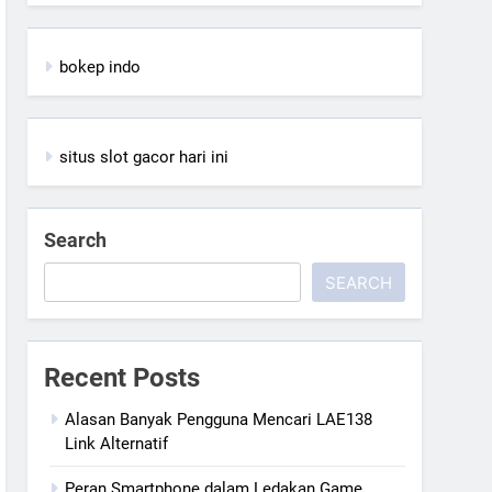
bokep indo
situs slot gacor hari ini
Search
SEARCH
Recent Posts
Alasan Banyak Pengguna Mencari LAE138
Link Alternatif
Peran Smartphone dalam Ledakan Game