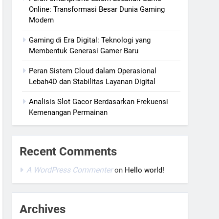
Online: Transformasi Besar Dunia Gaming
Modern
Gaming di Era Digital: Teknologi yang
Membentuk Generasi Gamer Baru
Peran Sistem Cloud dalam Operasional
Lebah4D dan Stabilitas Layanan Digital
Analisis Slot Gacor Berdasarkan Frekuensi
Kemenangan Permainan
Recent Comments
A WordPress Commenter
on
Hello world!
Archives