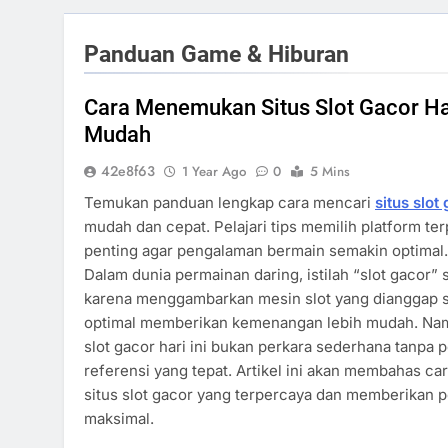
Panduan Game & Hiburan
Cara Menemukan Situs Slot Gacor Har
Mudah
42e8f63
1 Year Ago
0
5 Mins
Temukan panduan lengkap cara mencari
situs slot 
mudah dan cepat. Pelajari tips memilih platform ter
penting agar pengalaman bermain semakin optimal.
Dalam dunia permainan daring, istilah “slot gacor”
karena menggambarkan mesin slot yang dianggap s
optimal memberikan kemenangan lebih mudah. Nam
slot gacor hari ini bukan perkara sederhana tanpa
referensi yang tepat. Artikel ini akan membahas 
situs slot gacor yang terpercaya dan memberikan
maksimal.