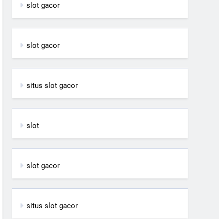
slot gacor
slot gacor
situs slot gacor
slot
slot gacor
situs slot gacor