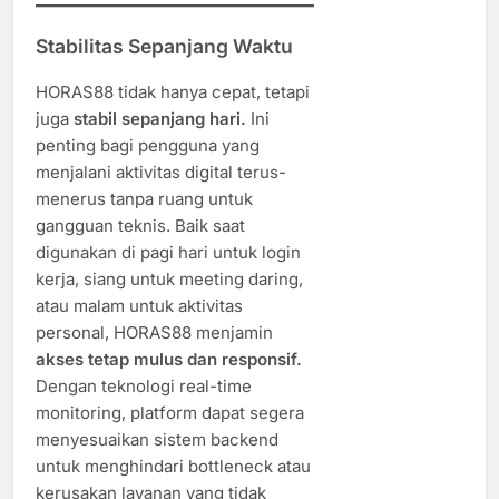
Stabilitas Sepanjang Waktu
HORAS88 tidak hanya cepat, tetapi
juga
stabil sepanjang hari.
Ini
penting bagi pengguna yang
menjalani aktivitas digital terus-
menerus tanpa ruang untuk
gangguan teknis. Baik saat
digunakan di pagi hari untuk login
kerja, siang untuk meeting daring,
atau malam untuk aktivitas
personal, HORAS88 menjamin
akses tetap mulus dan responsif.
Dengan teknologi real-time
monitoring, platform dapat segera
menyesuaikan sistem backend
untuk menghindari bottleneck atau
kerusakan layanan yang tidak