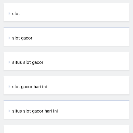
slot
slot gacor
situs slot gacor
slot gacor hari ini
situs slot gacor hari ini