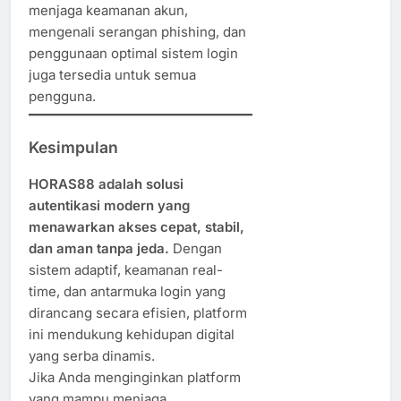
menjaga keamanan akun,
mengenali serangan phishing, dan
penggunaan optimal sistem login
juga tersedia untuk semua
pengguna.
Kesimpulan
HORAS88 adalah solusi
autentikasi modern yang
menawarkan akses cepat, stabil,
dan aman tanpa jeda.
Dengan
sistem adaptif, keamanan real-
time, dan antarmuka login yang
dirancang secara efisien, platform
ini mendukung kehidupan digital
yang serba dinamis.
Jika Anda menginginkan platform
yang mampu menjaga