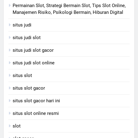
Permainan Slot, Strategi Bermain Slot, Tips Slot Online,
Manajemen Risiko, Psikologi Bermain, Hiburan Digital
situs judi
situs judi slot
situs judi slot gacor
situs judi slot online
situs slot
situs slot gacor
situs slot gacor hari ini
situs slot online resmi
slot