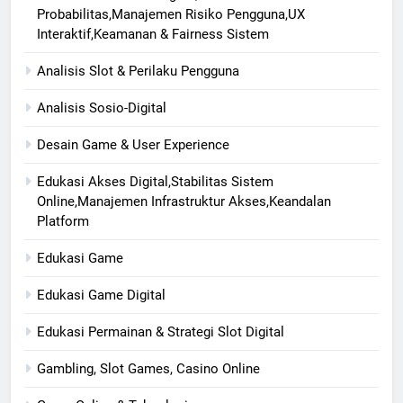
Probabilitas,Manajemen Risiko Pengguna,UX
Interaktif,Keamanan & Fairness Sistem
Analisis Slot & Perilaku Pengguna
Analisis Sosio-Digital
Desain Game & User Experience
Edukasi Akses Digital,Stabilitas Sistem
Online,Manajemen Infrastruktur Akses,Keandalan
Platform
Edukasi Game
Edukasi Game Digital
Edukasi Permainan & Strategi Slot Digital
Gambling, Slot Games, Casino Online