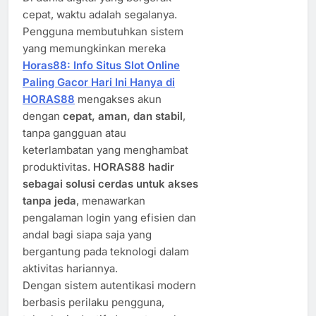
cepat, waktu adalah segalanya.
Pengguna membutuhkan sistem
yang memungkinkan mereka
Horas88: Info Situs Slot Online
Paling Gacor Hari Ini Hanya di
HORAS88
mengakses akun
dengan
cepat, aman, dan stabil
,
tanpa gangguan atau
keterlambatan yang menghambat
produktivitas.
HORAS88 hadir
sebagai solusi cerdas untuk akses
tanpa jeda
, menawarkan
pengalaman login yang efisien dan
andal bagi siapa saja yang
bergantung pada teknologi dalam
aktivitas hariannya.
Dengan sistem autentikasi modern
berbasis perilaku pengguna,