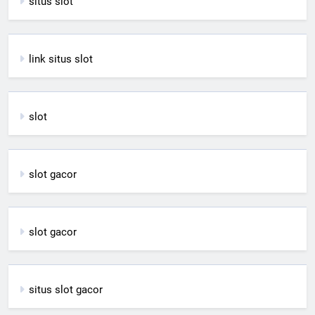
situs slot
link situs slot
slot
slot gacor
slot gacor
situs slot gacor