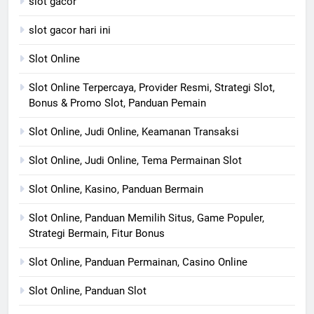
slot gacor
slot gacor hari ini
Slot Online
Slot Online Terpercaya, Provider Resmi, Strategi Slot,
Bonus & Promo Slot, Panduan Pemain
Slot Online, Judi Online, Keamanan Transaksi
Slot Online, Judi Online, Tema Permainan Slot
Slot Online, Kasino, Panduan Bermain
Slot Online, Panduan Memilih Situs, Game Populer,
Strategi Bermain, Fitur Bonus
Slot Online, Panduan Permainan, Casino Online
Slot Online, Panduan Slot