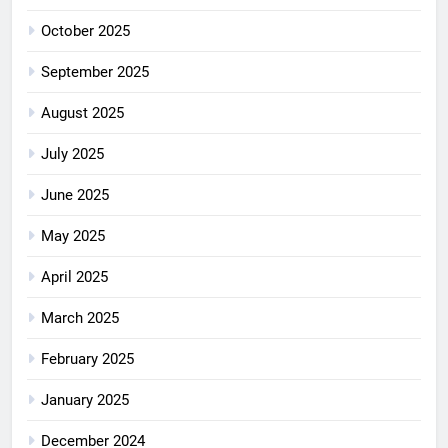
October 2025
September 2025
August 2025
July 2025
June 2025
May 2025
April 2025
March 2025
February 2025
January 2025
December 2024