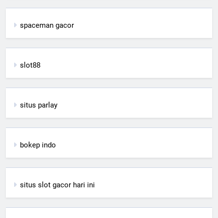
spaceman gacor
slot88
situs parlay
bokep indo
situs slot gacor hari ini