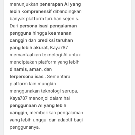
menunjukkan
penerapan AI yang
lebih komprehensif
dibandingkan
banyak platform taruhan sejenis.
Dari
personalisasi pengalaman
pengguna
hingga
keamanan
canggih
dan
prediksi taruhan
yang lebih akurat
, Kaya787
memanfaatkan teknologi AI untuk
menciptakan platform yang lebih
dinamis
,
aman
, dan
terpersonalisasi
. Sementara
platform lain mungkin
menggunakan teknologi serupa,
Kaya787 menonjol dalam hal
penggunaan AI yang lebih
canggih
, memberikan pengalaman
yang lebih unggul dan adaptif bagi
penggunanya.