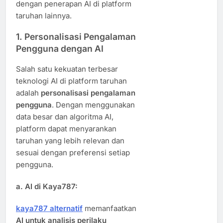
dengan penerapan AI di platform
taruhan lainnya.
1. Personalisasi Pengalaman
Pengguna dengan AI
Salah satu kekuatan terbesar
teknologi AI di platform taruhan
adalah
personalisasi pengalaman
pengguna
. Dengan menggunakan
data besar dan algoritma AI,
platform dapat menyarankan
taruhan yang lebih relevan dan
sesuai dengan preferensi setiap
pengguna.
a.
AI di Kaya787:
kaya787 alternatif
memanfaatkan
AI untuk analisis perilaku