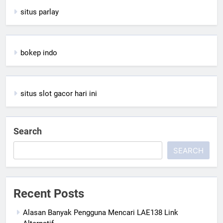
situs parlay
bokep indo
situs slot gacor hari ini
Search
SEARCH
Recent Posts
Alasan Banyak Pengguna Mencari LAE138 Link