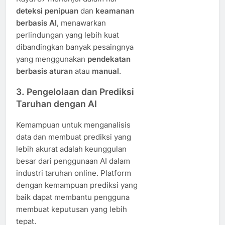
deteksi penipuan
dan
keamanan
berbasis AI
, menawarkan
perlindungan yang lebih kuat
dibandingkan banyak pesaingnya
yang menggunakan
pendekatan
berbasis aturan
atau
manual
.
3. Pengelolaan dan Prediksi
Taruhan dengan AI
Kemampuan untuk menganalisis
data dan membuat prediksi yang
lebih akurat adalah keunggulan
besar dari penggunaan AI dalam
industri taruhan online. Platform
dengan kemampuan prediksi yang
baik dapat membantu pengguna
membuat keputusan yang lebih
tepat.