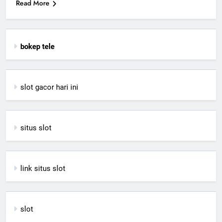
Read More
bokep tele
slot gacor hari ini
situs slot
link situs slot
slot