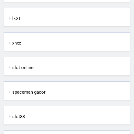
lk21
xnxx
slot online
spaceman gacor
slot88