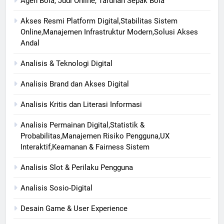
Agen Bola, Judi Online, Taruhan Sepak Bola
Akses Resmi Platform Digital,Stabilitas Sistem
Online,Manajemen Infrastruktur Modern,Solusi Akses
Andal
Analisis & Teknologi Digital
Analisis Brand dan Akses Digital
Analisis Kritis dan Literasi Informasi
Analisis Permainan Digital,Statistik &
Probabilitas,Manajemen Risiko Pengguna,UX
Interaktif,Keamanan & Fairness Sistem
Analisis Slot & Perilaku Pengguna
Analisis Sosio-Digital
Desain Game & User Experience