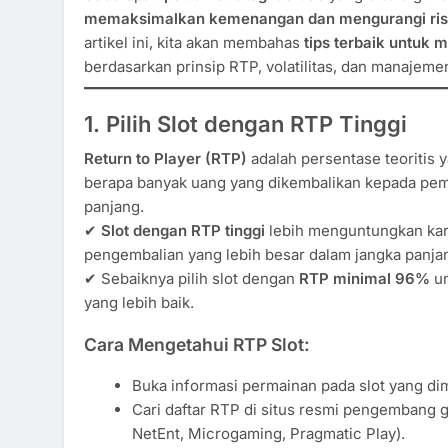
memaksimalkan kemenangan dan mengurangi ris
artikel ini, kita akan membahas
tips terbaik untuk m
berdasarkan prinsip RTP, volatilitas, dan manajemen
1. Pilih Slot dengan RTP Tinggi
Return to Player (RTP)
adalah persentase teoritis
berapa banyak uang yang dikembalikan kepada pem
panjang.
✔
Slot dengan RTP tinggi
lebih menguntungkan ka
pengembalian yang lebih besar dalam jangka panja
✔ Sebaiknya pilih slot dengan
RTP minimal 96%
un
yang lebih baik.
Cara Mengetahui RTP Slot:
Buka informasi permainan pada slot yang di
Cari daftar RTP di situs resmi pengembang 
NetEnt, Microgaming, Pragmatic Play).