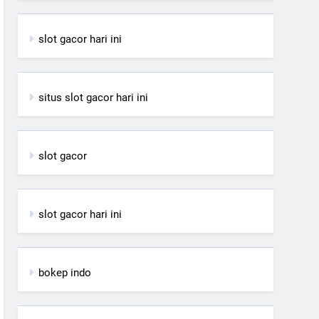
slot gacor hari ini
situs slot gacor hari ini
slot gacor
slot gacor hari ini
bokep indo