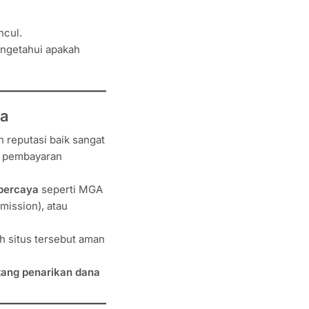
ncul.
ngetahui apakah
ya
 reputasi baik sangat
n pembayaran
rpercaya
seperti MGA
ission), atau
 situs tersebut aman
ntang penarikan dana