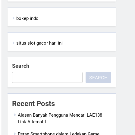
bokep indo
situs slot gacor hari ini
Search
SEARCH
Recent Posts
Alasan Banyak Pengguna Mencari LAE138
Link Alternatif
Peran Smartphone dalam Ledakan Game