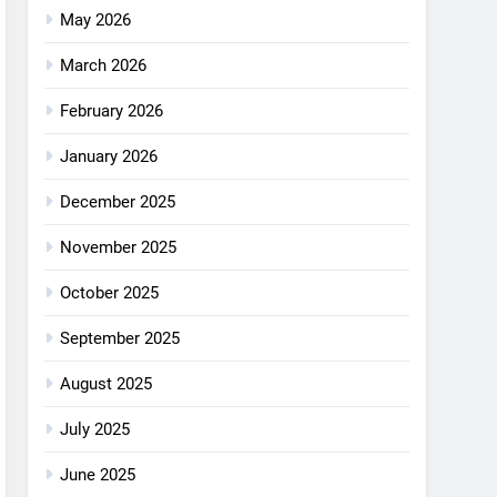
May 2026
March 2026
February 2026
January 2026
December 2025
November 2025
October 2025
September 2025
August 2025
July 2025
June 2025