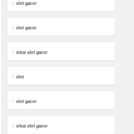
slot gacor
slot gacor
situs slot gacor
slot
slot gacor
situs slot gacor