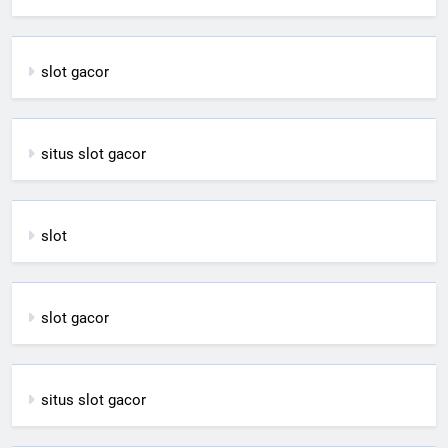
slot gacor
situs slot gacor
slot
slot gacor
situs slot gacor