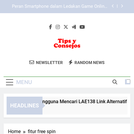
Skip
Gaming di Era Digital: Teknologi yang Membentuk
to
Generasi Gamer Baru
content
Peran Sistem Cloud dalam Operasional Lebah4D
dan Stabilitas Layanan Digital
Alasan Banyak Pengguna Mencari LAE138 Link
Alternatif
Peran Smartphone dalam Ledakan Game Online:
Transformasi Besar Dunia Gaming Modern
Tips Y
Dapatkan Tips Kehidupan Sehari-Hari
Gaming di Era Digital: Teknologi yang Membentuk
NEWSLETTER
RANDOM NEWS
Generasi Gamer Baru
Consejos
Yang Berguna Di Tips Y Consejos.
Peran Sistem Cloud dalam Operasional Lebah4D
dan Stabilitas Layanan Digital
MENU
asan Banyak Pengguna Mencari LAE138 Link Alternatif
HEADLINES
Months Ago
Home
fitur free spin