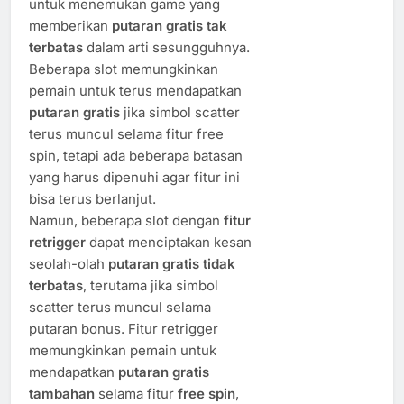
untuk menemukan game yang
memberikan
putaran gratis tak
terbatas
dalam arti sesungguhnya.
Beberapa slot memungkinkan
pemain untuk terus mendapatkan
putaran gratis
jika simbol scatter
terus muncul selama fitur free
spin, tetapi ada beberapa batasan
yang harus dipenuhi agar fitur ini
bisa terus berlanjut.
Namun, beberapa slot dengan
fitur
retrigger
dapat menciptakan kesan
seolah-olah
putaran gratis tidak
terbatas
, terutama jika simbol
scatter terus muncul selama
putaran bonus. Fitur retrigger
memungkinkan pemain untuk
mendapatkan
putaran gratis
tambahan
selama fitur
free spin
,