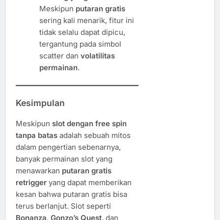
Meskipun
putaran gratis
sering kali menarik, fitur ini
tidak selalu dapat dipicu,
tergantung pada simbol
scatter dan
volatilitas
permainan
.
Kesimpulan
Meskipun
slot dengan free spin
tanpa batas
adalah sebuah mitos
dalam pengertian sebenarnya,
banyak permainan slot yang
menawarkan
putaran gratis
retrigger
yang dapat memberikan
kesan bahwa putaran gratis bisa
terus berlanjut. Slot seperti
Bonanza
,
Gonzo’s Quest
, dan