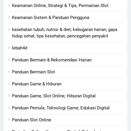
Keamanan Online, Strategi & Tips, Permainan Slot
Keamanan Sistem & Panduan Pengguna
kesehatan tubuh, nutrisi & diet, kebugaran harian, gaya
hidup sehat, tips kesehatan, pencegahan penyakit
lebah4d
Panduan Bermain & Rekomendasi Harian
Panduan Bermain Slot
Panduan Game & Hiburan
Panduan Game, Slot Online, Hiburan Digital
Panduan Pemula, Teknologi Game, Edukasi Digital
Panduan Slot Online