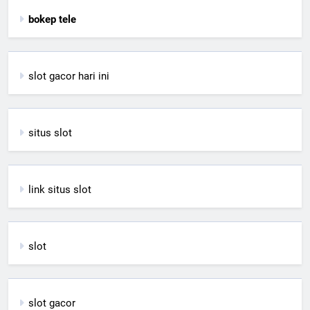
bokep tele
slot gacor hari ini
situs slot
link situs slot
slot
slot gacor