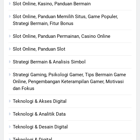
Slot Online, Kasino, Panduan Bermain
Slot Online, Panduan Memilih Situs, Game Populer,
Strategi Bermain, Fitur Bonus
Slot Online, Panduan Permainan, Casino Online
Slot Online, Panduan Slot
Strategi Bermain & Analisis Simbol
Strategi Gaming, Psikologi Gamer, Tips Bermain Game
Online, Pengembangan Keterampilan Gamer, Motivasi
dan Fokus
Teknologi & Akses Digital
Teknologi & Analitik Data
Teknologi & Desain Digital
Teknologi & Digital