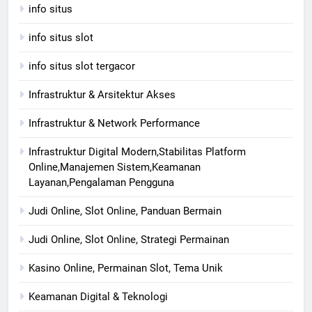
info situs
info situs slot
info situs slot tergacor
Infrastruktur & Arsitektur Akses
Infrastruktur & Network Performance
Infrastruktur Digital Modern,Stabilitas Platform
Online,Manajemen Sistem,Keamanan
Layanan,Pengalaman Pengguna
Judi Online, Slot Online, Panduan Bermain
Judi Online, Slot Online, Strategi Permainan
Kasino Online, Permainan Slot, Tema Unik
Keamanan Digital & Teknologi