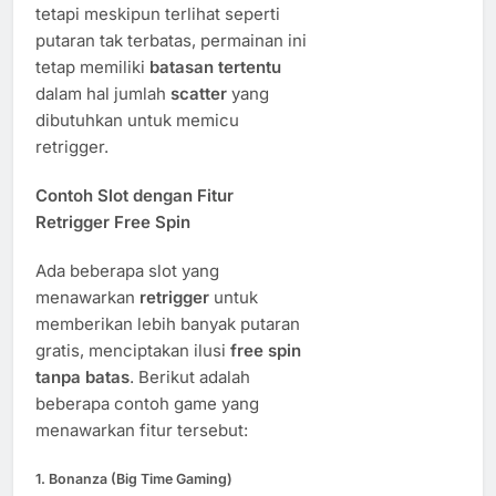
tetapi meskipun terlihat seperti
putaran tak terbatas, permainan ini
tetap memiliki
batasan tertentu
dalam hal jumlah
scatter
yang
dibutuhkan untuk memicu
retrigger.
Contoh Slot dengan Fitur
Retrigger Free Spin
Ada beberapa slot yang
menawarkan
retrigger
untuk
memberikan lebih banyak putaran
gratis, menciptakan ilusi
free spin
tanpa batas
. Berikut adalah
beberapa contoh game yang
menawarkan fitur tersebut:
1.
Bonanza (Big Time Gaming)