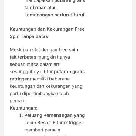
mendapatkan
putaran gratis
tambahan
atau
kemenangan berturut-turut
.
Keuntungan dan Kekurangan Free
Spin Tanpa Batas
Meskipun slot dengan
free spin
tak terbatas
mungkin hanya
sebuah mitos dalam arti
sesungguhnya, fitur
putaran gratis
retrigger
memiliki beberapa
keuntungan dan kekurangan yang
perlu dipertimbangkan oleh
pemain:
Keuntungan:
Peluang Kemenangan yang
Lebih Besar:
Fitur retrigger
memberi pemain