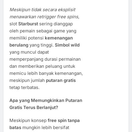
Meskipun tidak secara eksplisit
menawarkan retrigger free spins
,
slot
Starburst
sering dianggap
oleh pemain sebagai game yang
memiliki potensi
kemenangan
berulang
yang tinggi.
Simbol wild
yang muncul dapat
memperpanjang durasi permainan
dan memberikan peluang untuk
memicu lebih banyak kemenangan,
meskipun jumlah
putaran gratis
tetap terbatas.
Apa yang Memungkinkan Putaran
Gratis Terus Berlanjut?
Meskipun konsep
free spin tanpa
batas
mungkin lebih bersifat