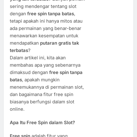
sering mendengar tentang slot
dengan
free spin tanpa batas
,
tetapi apakah ini hanya mitos atau
ada permainan yang benar-benar
menawarkan kesempatan untuk
mendapatkan
putaran gratis tak
terbatas
?
Dalam artikel ini, kita akan
membahas apa yang sebenarnya
dimaksud dengan
free spin tanpa
batas
, apakah mungkin
menemukannya di permainan slot,
dan bagaimana fitur free spin
biasanya berfungsi dalam slot
online.
Apa Itu Free Spin dalam Slot?
Free spin
adalah fitur yang