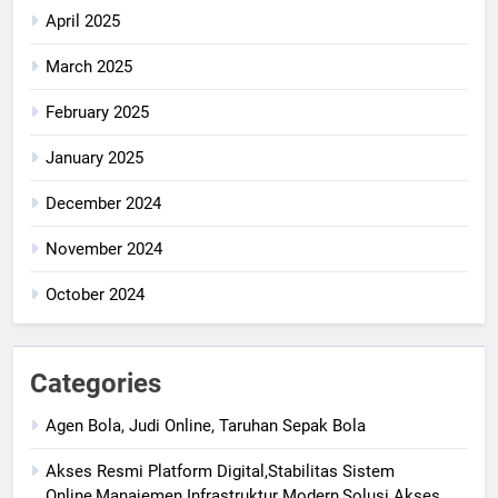
April 2025
March 2025
February 2025
January 2025
December 2024
November 2024
October 2024
Categories
Agen Bola, Judi Online, Taruhan Sepak Bola
Akses Resmi Platform Digital,Stabilitas Sistem
Online,Manajemen Infrastruktur Modern,Solusi Akses