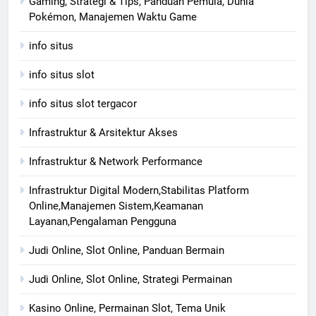
Gaming, Strategi & Tips, Panduan Pemula, Dunia
Pokémon, Manajemen Waktu Game
info situs
info situs slot
info situs slot tergacor
Infrastruktur & Arsitektur Akses
Infrastruktur & Network Performance
Infrastruktur Digital Modern,Stabilitas Platform
Online,Manajemen Sistem,Keamanan
Layanan,Pengalaman Pengguna
Judi Online, Slot Online, Panduan Bermain
Judi Online, Slot Online, Strategi Permainan
Kasino Online, Permainan Slot, Tema Unik