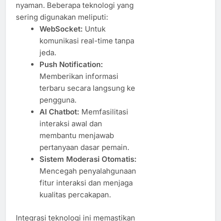
nyaman. Beberapa teknologi yang
sering digunakan meliputi:
WebSocket:
Untuk
komunikasi real-time tanpa
jeda.
Push Notification:
Memberikan informasi
terbaru secara langsung ke
pengguna.
AI Chatbot:
Memfasilitasi
interaksi awal dan
membantu menjawab
pertanyaan dasar pemain.
Sistem Moderasi Otomatis:
Mencegah penyalahgunaan
fitur interaksi dan menjaga
kualitas percakapan.
Integrasi teknologi ini memastikan