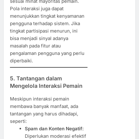
sesuai minat mayoritas pemain.
Pola interaksi juga dapat
menunjukkan tingkat kenyamanan
pengguna terhadap sistem. Jika
tingkat partisipasi menurun, ini
bisa menjadi sinyal adanya
masalah pada fitur atau
pengalaman pengguna yang perlu
diperbaiki.
5. Tantangan dalam
Mengelola Interaksi Pemain
Meskipun interaksi pemain
membawa banyak manfaat, ada
tantangan yang harus dihadapi,
seperti:
Spam dan Konten Negatif:
Diperlukan moderasi efektif