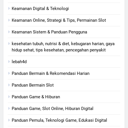
Keamanan Digital & Teknologi
Keamanan Online, Strategi & Tips, Permainan Slot
Keamanan Sistem & Panduan Pengguna
kesehatan tubuh, nutrisi & diet, kebugaran harian, gaya
hidup sehat, tips kesehatan, pencegahan penyakit
lebah4d
Panduan Bermain & Rekomendasi Harian
Panduan Bermain Slot
Panduan Game & Hiburan
Panduan Game, Slot Online, Hiburan Digital
Panduan Pemula, Teknologi Game, Edukasi Digital