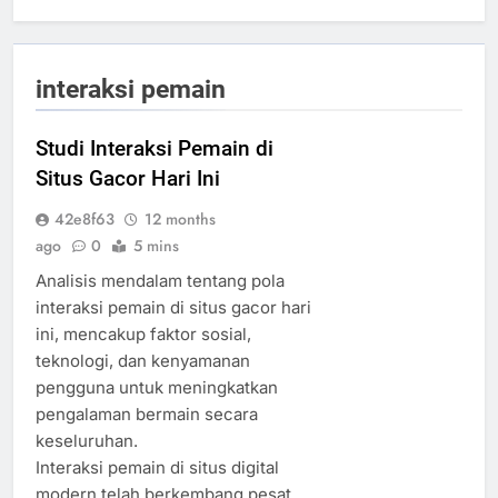
interaksi pemain
Studi Interaksi Pemain di
Situs Gacor Hari Ini
42e8f63
12 months
ago
0
5 mins
Analisis mendalam tentang pola
interaksi pemain di situs gacor hari
ini, mencakup faktor sosial,
teknologi, dan kenyamanan
pengguna untuk meningkatkan
pengalaman bermain secara
keseluruhan.
Interaksi pemain di situs digital
modern telah berkembang pesat