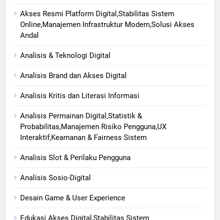
Akses Resmi Platform Digital,Stabilitas Sistem
Online,Manajemen Infrastruktur Modern,Solusi Akses
Andal
Analisis & Teknologi Digital
Analisis Brand dan Akses Digital
Analisis Kritis dan Literasi Informasi
Analisis Permainan Digital,Statistik &
Probabilitas,Manajemen Risiko Pengguna,UX
Interaktif,Keamanan & Fairness Sistem
Analisis Slot & Perilaku Pengguna
Analisis Sosio-Digital
Desain Game & User Experience
Edukasi Akses Digital,Stabilitas Sistem