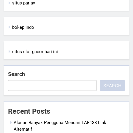
situs parlay
bokep indo
situs slot gacor hari ini
Search
SEARCH
Recent Posts
Alasan Banyak Pengguna Mencari LAE138 Link
Alternatif