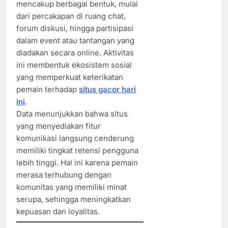
mencakup berbagai bentuk, mulai
dari percakapan di ruang chat,
forum diskusi, hingga partisipasi
dalam event atau tantangan yang
diadakan secara online. Aktivitas
ini membentuk ekosistem sosial
yang memperkuat keterikatan
pemain terhadap
situs gacor hari
ini
.
Data menunjukkan bahwa situs
yang menyediakan fitur
komunikasi langsung cenderung
memiliki tingkat retensi pengguna
lebih tinggi. Hal ini karena pemain
merasa terhubung dengan
komunitas yang memiliki minat
serupa, sehingga meningkatkan
kepuasan dan loyalitas.