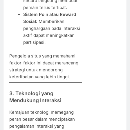
secara langsung membuat
pemain terus terlibat.
Sistem Poin atau Reward
Sosial:
Memberikan
penghargaan pada interaksi
aktif dapat meningkatkan
partisipasi.
Pengelola situs yang memahami
faktor-faktor ini dapat merancang
strategi untuk mendorong
keterlibatan yang lebih tinggi.
3. Teknologi yang
Mendukung Interaksi
Kemajuan teknologi memegang
peran besar dalam menciptakan
pengalaman interaksi yang