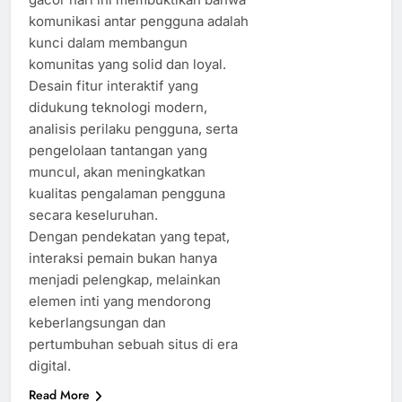
komunikasi antar pengguna adalah
kunci dalam membangun
komunitas yang solid dan loyal.
Desain fitur interaktif yang
didukung teknologi modern,
analisis perilaku pengguna, serta
pengelolaan tantangan yang
muncul, akan meningkatkan
kualitas pengalaman pengguna
secara keseluruhan.
Dengan pendekatan yang tepat,
interaksi pemain bukan hanya
menjadi pelengkap, melainkan
elemen inti yang mendorong
keberlangsungan dan
pertumbuhan sebuah situs di era
digital.
Read More