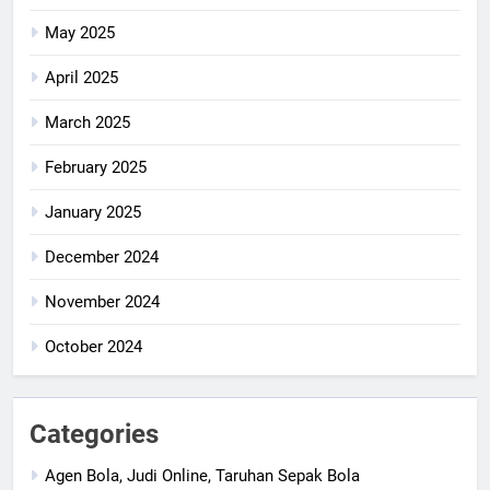
May 2025
April 2025
March 2025
February 2025
January 2025
December 2024
November 2024
October 2024
Categories
Agen Bola, Judi Online, Taruhan Sepak Bola