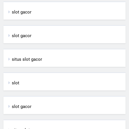
slot gacor
slot gacor
situs slot gacor
slot
slot gacor