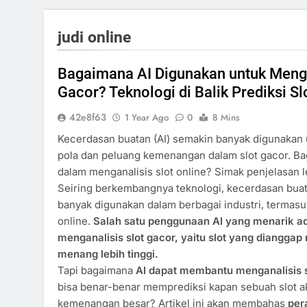
judi online
Bagaimana AI Digunakan untuk Menga
Gacor? Teknologi di Balik Prediksi Sl
42e8f63
1 Year Ago
0
8 Mins
Kecerdasan buatan (AI) semakin banyak digunakan 
pola dan peluang kemenangan dalam slot gacor. Ba
dalam menganalisis slot online? Simak penjelasan l
Seiring berkembangnya teknologi, kecerdasan buat
banyak digunakan dalam berbagai industri, termasuk
online.
Salah satu penggunaan AI yang menarik a
menganalisis slot gacor, yaitu slot yang dianggap
menang lebih tinggi.
Tapi bagaimana
AI dapat membantu menganalisis s
bisa benar-benar memprediksi kapan sebuah slot 
kemenangan besar? Artikel ini akan membahas
per