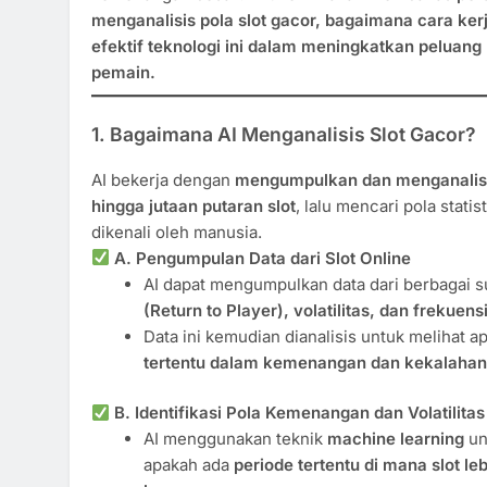
menganalisis pola slot gacor, bagaimana cara ke
efektif teknologi ini dalam meningkatkan pelua
pemain.
1. Bagaimana AI Menganalisis Slot Gacor?
AI bekerja dengan
mengumpulkan dan menganalisis
hingga jutaan putaran slot
, lalu mencari pola stati
dikenali oleh manusia.
A. Pengumpulan Data dari Slot Online
AI dapat mengumpulkan data dari berbagai 
(Return to Player), volatilitas, dan frekue
Data ini kemudian dianalisis untuk melihat 
tertentu dalam kemenangan dan kekalahan
B. Identifikasi Pola Kemenangan dan Volatilitas
AI menggunakan teknik
machine learning
un
apakah ada
periode tertentu di mana slot l