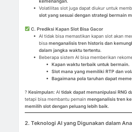
kemenangan
.
Volatilitas slot juga dapat diukur untuk me
slot yang sesuai dengan strategi bermain 
C. Prediksi Kapan Slot Bisa Gacor
AI tidak bisa memastikan kapan slot akan me
bisa
menganalisis tren historis dan kemu
dalam jangka waktu tertentu
.
Beberapa sistem AI bisa memberikan rekome
Kapan waktu terbaik untuk bermain.
Slot mana yang memiliki RTP dan volat
Bagaimana pola taruhan dapat memen
?
Kesimpulan:
AI
tidak dapat memanipulasi RNG da
tetapi bisa membantu pemain
menganalisis tren 
memilih slot dengan peluang lebih baik
.
2. Teknologi AI yang Digunakan dalam Anal