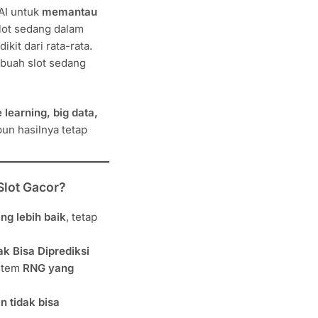
AI untuk
memantau
lot sedang dalam
kit dari rata-rata.
buah slot sedang
learning, big data,
un hasilnya tetap
Slot Gacor?
ang lebih baik
, tetap
k Bisa Diprediksi
istem
RNG yang
n tidak bisa