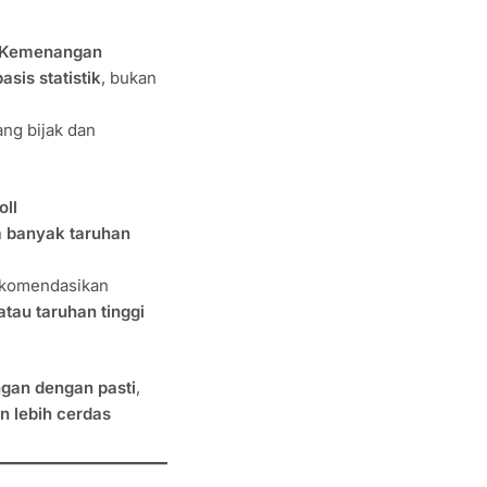
an Kemenangan
sis statistik
, bukan
ng bijak dan
oll
 banyak taruhan
rekomendasikan
tau taruhan tinggi
gan dengan pasti
,
 lebih cerdas