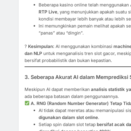
Beberapa kasino online telah menggunakan 
RTP Live
, yang menunjukkan apakah suatu s
kondisi membayar lebih banyak atau lebih sedi
Ini memungkinkan pemain melihat apakah se
“panas” atau “dingin”.
?
Kesimpulan:
AI menggunakan kombinasi
machine 
dan NLP
untuk menganalisis tren slot gacor, meskip
bersifat probabilistik dan bukan kepastian.
3. Seberapa Akurat AI dalam Memprediksi 
Meskipun AI dapat memberikan
analisis statistik y
ada beberapa batasan dalam penggunaannya.
A. RNG (Random Number Generator) Tetap Tida
AI tidak dapat meretas atau memanipulasi s
digunakan dalam slot online
.
Setiap spin dalam slot tetap
bersifat acak da