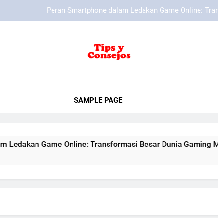
Peran Smartphone dalam Ledakan Game Online: Tra
Gaming di Era Digital: Teknolog
Peran Sistem Cloud dalam Operasional L
s Y Consejos
Alasan Banyak Pen
ips Kehidupan Sehari-Hari Yang Berguna Di Tips Y Consejos.
Peran Smartphone dalam Ledakan Game Online: Tra
SAMPLE PAGE
Gaming di Era Digital: Teknolog
Peran Sistem Cloud dalam Operasional L
ame Online: Transformasi Besar Dunia Gaming Modern