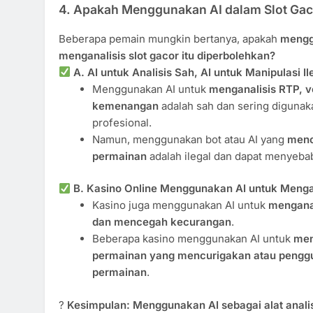
4. Apakah Menggunakan AI dalam Slot Gac
Beberapa pemain mungkin bertanya, apakah
mengg
menganalisis slot gacor itu diperbolehkan?
A. AI untuk Analisis Sah, AI untuk Manipulasi Il
Menggunakan AI untuk
menganalisis RTP, vo
kemenangan
adalah sah dan sering digunak
profesional.
Namun, menggunakan bot atau AI yang
menc
permainan
adalah ilegal dan dapat menyebab
B. Kasino Online Menggunakan AI untuk Menga
Kasino juga menggunakan AI untuk
menganal
dan mencegah kecurangan
.
Beberapa kasino menggunakan AI untuk
men
permainan yang mencurigakan atau pengg
permainan
.
?
Kesimpulan:
Menggunakan AI sebagai alat analis