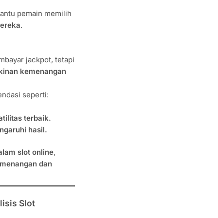
mbantu pemain memilih
mereka
.
mbayar jackpot, tetapi
ngkinan kemenangan
ndasi seperti:
ilitas terbaik.
garuhi hasil.
lam slot online
,
kemenangan dan
isis Slot