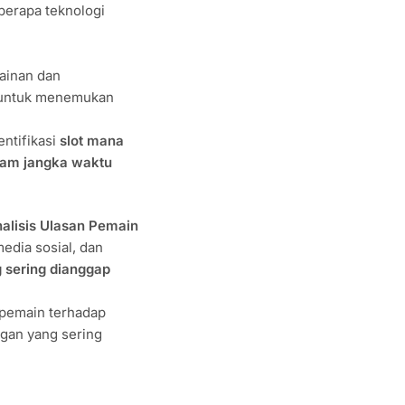
berapa teknologi
ainan dan
ntuk menemukan
entifikasi
slot mana
lam jangka waktu
nalisis Ulasan Pemain
edia sosial, dan
 sering dianggap
pemain terhadap
gan yang sering