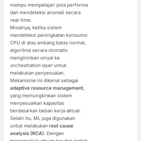
mampu mempelajari pola performa
dan mendeteksi anomali secara
real-time.
Misalnya, ketika sistem
mendeteksi peningkatan konsumsi
CPU di atas ambang batas normal,
algoritma secara otomatis
mengirimkan sinyal ke
orchestration layer
untuk
melakukan penyesuaian.
Mekanisme ini dikenal sebagai
adaptive resource management
,
yang memungkinkan sistem
menyesuaikan kapasitas
berdasarkan beban kerja aktual.
Selain itu, ML juga digunakan
untuk melakukan
root cause
analysis (RCA)
. Dengan
menganalisis ribuan log dan metrik