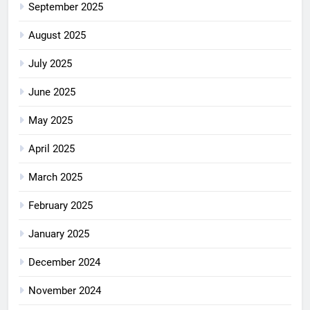
September 2025
August 2025
July 2025
June 2025
May 2025
April 2025
March 2025
February 2025
January 2025
December 2024
November 2024