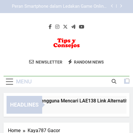
Skip
Gaming di Era Digital: Teknologi yang Membentuk
to
Generasi Gamer Baru
content
Peran Sistem Cloud dalam Operasional Lebah4D
dan Stabilitas Layanan Digital
Alasan Banyak Pengguna Mencari LAE138 Link
Alternatif
Peran Smartphone dalam Ledakan Game Online:
Transformasi Besar Dunia Gaming Modern
Tips Y
Dapatkan Tips Kehidupan Sehari-Hari
Gaming di Era Digital: Teknologi yang Membentuk
NEWSLETTER
RANDOM NEWS
Generasi Gamer Baru
Consejos
Yang Berguna Di Tips Y Consejos.
Peran Sistem Cloud dalam Operasional Lebah4D
dan Stabilitas Layanan Digital
MENU
lasan Banyak Pengguna Mencari LAE138 Link Alternatif
HEADLINES
 Months Ago
Home
Kaya787 Gacor