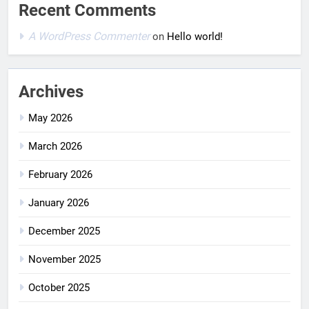
Recent Comments
A WordPress Commenter
on
Hello world!
Archives
May 2026
March 2026
February 2026
January 2026
December 2025
November 2025
October 2025