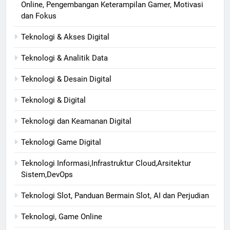
Online, Pengembangan Keterampilan Gamer, Motivasi
dan Fokus
Teknologi & Akses Digital
Teknologi & Analitik Data
Teknologi & Desain Digital
Teknologi & Digital
Teknologi dan Keamanan Digital
Teknologi Game Digital
Teknologi Informasi,Infrastruktur Cloud,Arsitektur
Sistem,DevOps
Teknologi Slot, Panduan Bermain Slot, AI dan Perjudian
Teknologi, Game Online