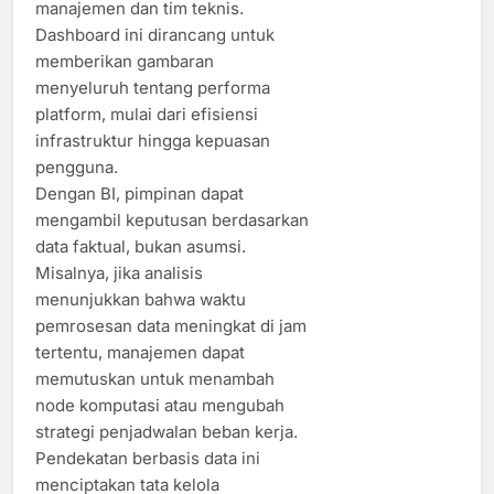
manajemen dan tim teknis.
Dashboard ini dirancang untuk
memberikan gambaran
menyeluruh tentang performa
platform, mulai dari efisiensi
infrastruktur hingga kepuasan
pengguna.
Dengan BI, pimpinan dapat
mengambil keputusan berdasarkan
data faktual, bukan asumsi.
Misalnya, jika analisis
menunjukkan bahwa waktu
pemrosesan data meningkat di jam
tertentu, manajemen dapat
memutuskan untuk menambah
node komputasi atau mengubah
strategi penjadwalan beban kerja.
Pendekatan berbasis data ini
menciptakan tata kelola