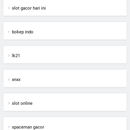
slot gacor hari ini
bokep indo
lk21
xnxx
slot online
spaceman gacor