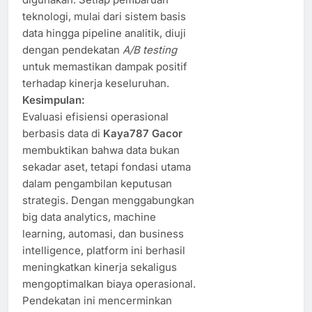
teknologi, mulai dari sistem basis
data hingga pipeline analitik, diuji
dengan pendekatan
A/B testing
untuk memastikan dampak positif
terhadap kinerja keseluruhan.
Kesimpulan:
Evaluasi efisiensi operasional
berbasis data di
Kaya787 Gacor
membuktikan bahwa data bukan
sekadar aset, tetapi fondasi utama
dalam pengambilan keputusan
strategis. Dengan menggabungkan
big data analytics, machine
learning, automasi, dan business
intelligence, platform ini berhasil
meningkatkan kinerja sekaligus
mengoptimalkan biaya operasional.
Pendekatan ini mencerminkan