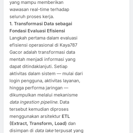
yang mampu memberikan
wawasan real-time terhadap
seluruh proses kerja.
1. Transformasi Data sebagai
Fondasi Evaluasi Efisiensi
Langkah pertama dalam evaluasi
efisiensi operasional di Kaya787
Gacor adalah transformasi data
mentah menjadi informasi yang
dapat ditindaklanjuti. Setiap
aktivitas dalam sistem — mulai dari
login pengguna, aktivitas layanan,
hingga performa jaringan —
dikumpulkan melalui mekanisme
data ingestion pipeline
. Data
tersebut kemudian diproses
menggunakan arsitektur
ETL
(Extract, Transform, Load)
dan
disimpan di
data lake
terpusat yang