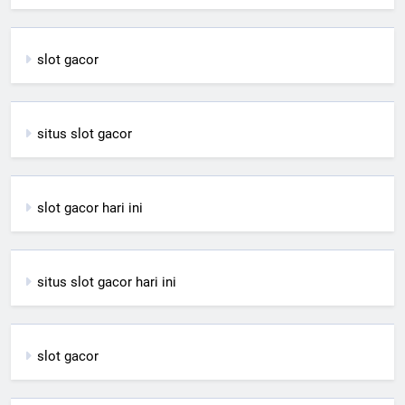
slot gacor
situs slot gacor
slot gacor hari ini
situs slot gacor hari ini
slot gacor