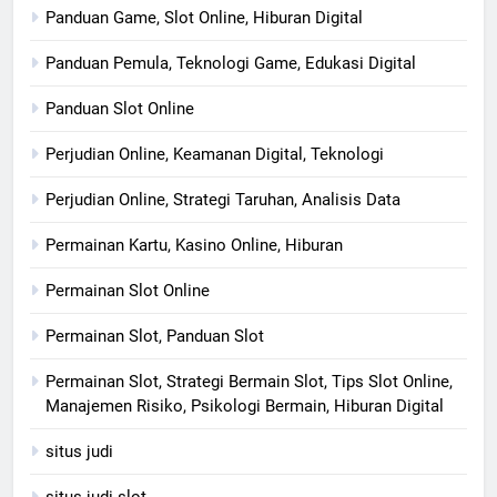
Panduan Game, Slot Online, Hiburan Digital
Panduan Pemula, Teknologi Game, Edukasi Digital
Panduan Slot Online
Perjudian Online, Keamanan Digital, Teknologi
Perjudian Online, Strategi Taruhan, Analisis Data
Permainan Kartu, Kasino Online, Hiburan
Permainan Slot Online
Permainan Slot, Panduan Slot
Permainan Slot, Strategi Bermain Slot, Tips Slot Online,
Manajemen Risiko, Psikologi Bermain, Hiburan Digital
situs judi
situs judi slot