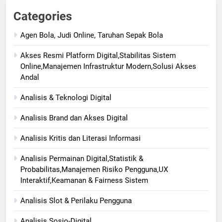
Categories
Agen Bola, Judi Online, Taruhan Sepak Bola
Akses Resmi Platform Digital,Stabilitas Sistem
Online,Manajemen Infrastruktur Modern,Solusi Akses
Andal
Analisis & Teknologi Digital
Analisis Brand dan Akses Digital
Analisis Kritis dan Literasi Informasi
Analisis Permainan Digital,Statistik &
Probabilitas,Manajemen Risiko Pengguna,UX
Interaktif,Keamanan & Fairness Sistem
Analisis Slot & Perilaku Pengguna
Analisis Sosio-Digital