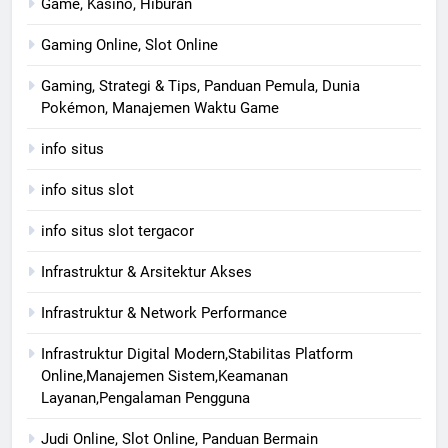
Game, Kasino, Hiburan
Gaming Online, Slot Online
Gaming, Strategi & Tips, Panduan Pemula, Dunia
Pokémon, Manajemen Waktu Game
info situs
info situs slot
info situs slot tergacor
Infrastruktur & Arsitektur Akses
Infrastruktur & Network Performance
Infrastruktur Digital Modern,Stabilitas Platform
Online,Manajemen Sistem,Keamanan
Layanan,Pengalaman Pengguna
Judi Online, Slot Online, Panduan Bermain