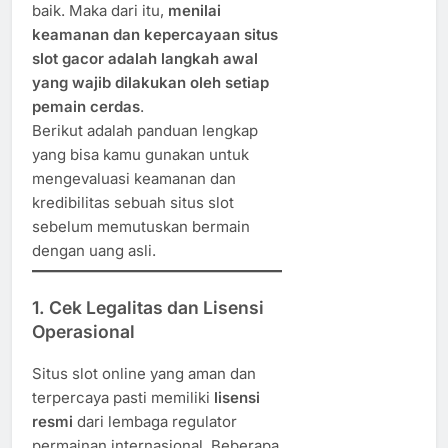
baik. Maka dari itu,
menilai
keamanan dan kepercayaan situs
slot gacor adalah langkah awal
yang wajib dilakukan oleh setiap
pemain cerdas
.
Berikut adalah panduan lengkap
yang bisa kamu gunakan untuk
mengevaluasi keamanan dan
kredibilitas sebuah situs slot
sebelum memutuskan bermain
dengan uang asli.
1.
Cek Legalitas dan Lisensi
Operasional
Situs slot online yang aman dan
terpercaya pasti memiliki
lisensi
resmi
dari lembaga regulator
permainan internasional. Beberapa