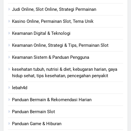
Judi Online, Slot Online, Strategi Permainan
Kasino Online, Permainan Slot, Tema Unik
Keamanan Digital & Teknologi
Keamanan Online, Strategi & Tips, Permainan Slot
Keamanan Sistem & Panduan Pengguna
kesehatan tubuh, nutrisi & diet, kebugaran harian, gaya
hidup sehat, tips kesehatan, pencegahan penyakit
lebah4d
Panduan Bermain & Rekomendasi Harian
Panduan Bermain Slot
Panduan Game & Hiburan