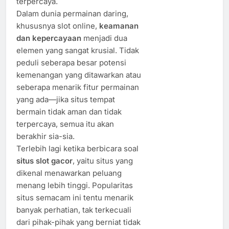
terpercaya.
Dalam dunia permainan daring,
khususnya slot online,
keamanan
dan kepercayaan
menjadi dua
elemen yang sangat krusial. Tidak
peduli seberapa besar potensi
kemenangan yang ditawarkan atau
seberapa menarik fitur permainan
yang ada—jika situs tempat
bermain tidak aman dan tidak
terpercaya, semua itu akan
berakhir sia-sia.
Terlebih lagi ketika berbicara soal
situs slot gacor
, yaitu situs yang
dikenal menawarkan peluang
menang lebih tinggi. Popularitas
situs semacam ini tentu menarik
banyak perhatian, tak terkecuali
dari pihak-pihak yang berniat tidak