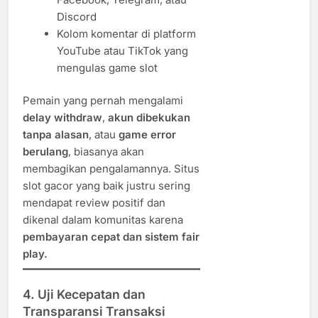
Discord
Kolom komentar di platform
YouTube atau TikTok yang
mengulas game slot
Pemain yang pernah mengalami
delay withdraw
,
akun dibekukan
tanpa alasan
, atau
game error
berulang
, biasanya akan
membagikan pengalamannya. Situs
slot gacor yang baik justru sering
mendapat review positif dan
dikenal dalam komunitas karena
pembayaran cepat dan sistem fair
play.
4.
Uji Kecepatan dan
Transparansi Transaksi