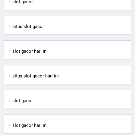
slot gacor
situs slot gacor
slot gacor hari ini
situs slot gacor hari ini
slot gacor
slot gacor hari ini