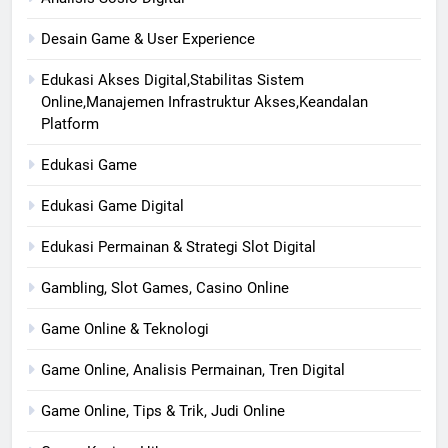
Desain Game & User Experience
Edukasi Akses Digital,Stabilitas Sistem
Online,Manajemen Infrastruktur Akses,Keandalan
Platform
Edukasi Game
Edukasi Game Digital
Edukasi Permainan & Strategi Slot Digital
Gambling, Slot Games, Casino Online
Game Online & Teknologi
Game Online, Analisis Permainan, Tren Digital
Game Online, Tips & Trik, Judi Online