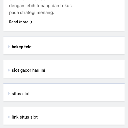
dengan lebih tenang dan fokus
pada strategi menang.
Read More
bokep tele
slot gacor hari ini
situs slot
link situs slot