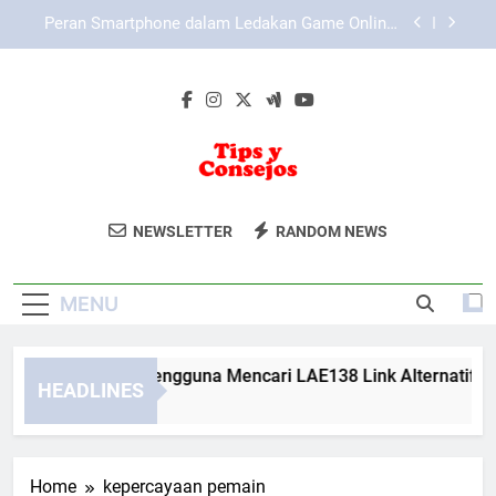
Skip
Gaming di Era Digital: Teknologi yang Membentuk
to
Generasi Gamer Baru
content
Peran Sistem Cloud dalam Operasional Lebah4D
dan Stabilitas Layanan Digital
Alasan Banyak Pengguna Mencari LAE138 Link
Alternatif
Peran Smartphone dalam Ledakan Game Online:
Transformasi Besar Dunia Gaming Modern
Tips Y
Dapatkan Tips Kehidupan Sehari-Hari
Gaming di Era Digital: Teknologi yang Membentuk
NEWSLETTER
RANDOM NEWS
Generasi Gamer Baru
Consejos
Yang Berguna Di Tips Y Consejos.
Peran Sistem Cloud dalam Operasional Lebah4D
dan Stabilitas Layanan Digital
MENU
lasan Banyak Pengguna Mencari LAE138 Link Alternatif
HEADLINES
 Months Ago
Home
kepercayaan pemain