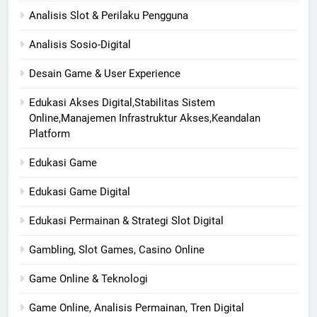
Analisis Slot & Perilaku Pengguna
Analisis Sosio-Digital
Desain Game & User Experience
Edukasi Akses Digital,Stabilitas Sistem
Online,Manajemen Infrastruktur Akses,Keandalan
Platform
Edukasi Game
Edukasi Game Digital
Edukasi Permainan & Strategi Slot Digital
Gambling, Slot Games, Casino Online
Game Online & Teknologi
Game Online, Analisis Permainan, Tren Digital