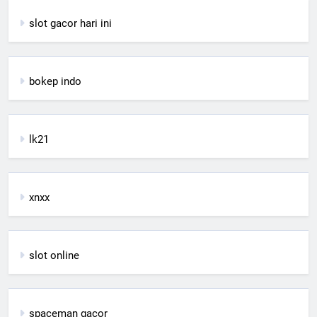
slot gacor hari ini
bokep indo
lk21
xnxx
slot online
spaceman gacor