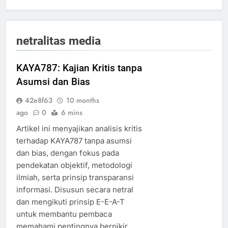
netralitas media
KAYA787: Kajian Kritis tanpa
Asumsi dan Bias
42e8f63
10 months
ago
0
6 mins
Artikel ini menyajikan analisis kritis
terhadap KAYA787 tanpa asumsi
dan bias, dengan fokus pada
pendekatan objektif, metodologi
ilmiah, serta prinsip transparansi
informasi. Disusun secara netral
dan mengikuti prinsip E-E-A-T
untuk membantu pembaca
memahami pentingnya berpikir