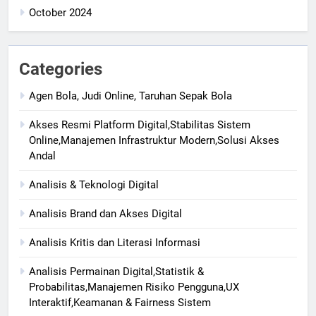
October 2024
Categories
Agen Bola, Judi Online, Taruhan Sepak Bola
Akses Resmi Platform Digital,Stabilitas Sistem
Online,Manajemen Infrastruktur Modern,Solusi Akses
Andal
Analisis & Teknologi Digital
Analisis Brand dan Akses Digital
Analisis Kritis dan Literasi Informasi
Analisis Permainan Digital,Statistik &
Probabilitas,Manajemen Risiko Pengguna,UX
Interaktif,Keamanan & Fairness Sistem