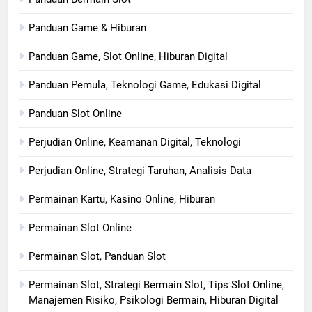
Panduan Game & Hiburan
Panduan Game, Slot Online, Hiburan Digital
Panduan Pemula, Teknologi Game, Edukasi Digital
Panduan Slot Online
Perjudian Online, Keamanan Digital, Teknologi
Perjudian Online, Strategi Taruhan, Analisis Data
Permainan Kartu, Kasino Online, Hiburan
Permainan Slot Online
Permainan Slot, Panduan Slot
Permainan Slot, Strategi Bermain Slot, Tips Slot Online,
Manajemen Risiko, Psikologi Bermain, Hiburan Digital