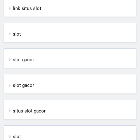
link situs slot
slot
slot gacor
slot gacor
situs slot gacor
slot