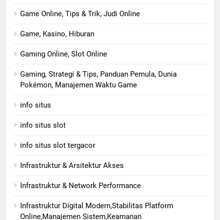
Game Online, Tips & Trik, Judi Online
Game, Kasino, Hiburan
Gaming Online, Slot Online
Gaming, Strategi & Tips, Panduan Pemula, Dunia
Pokémon, Manajemen Waktu Game
info situs
info situs slot
info situs slot tergacor
Infrastruktur & Arsitektur Akses
Infrastruktur & Network Performance
Infrastruktur Digital Modern,Stabilitas Platform
Online,Manajemen Sistem,Keamanan