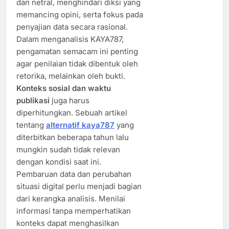
dan netral, menghindari diksi yang
memancing opini, serta fokus pada
penyajian data secara rasional.
Dalam menganalisis KAYA787,
pengamatan semacam ini penting
agar penilaian tidak dibentuk oleh
retorika, melainkan oleh bukti.
Konteks sosial dan waktu
publikasi
juga harus
diperhitungkan. Sebuah artikel
tentang
alternatif kaya787
yang
diterbitkan beberapa tahun lalu
mungkin sudah tidak relevan
dengan kondisi saat ini.
Pembaruan data dan perubahan
situasi digital perlu menjadi bagian
dari kerangka analisis. Menilai
informasi tanpa memperhatikan
konteks dapat menghasilkan