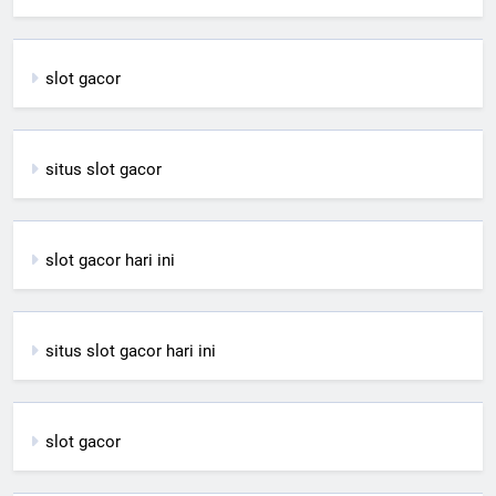
slot gacor
situs slot gacor
slot gacor hari ini
situs slot gacor hari ini
slot gacor