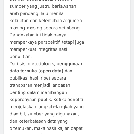
sumber yang justru berlawanan
arah pandang, lalu menilai
kekuatan dan kelemahan argumen
masing-masing secara seimbang.
Pendekatan ini tidak hanya
memperkaya perspektif, tetapi juga
memperkuat integritas hasil
penelitian.
Dari sisi metodologis,
penggunaan
data terbuka (open data)
dan
publikasi hasil riset secara
transparan menjadi landasan
penting dalam membangun
kepercayaan publik. Ketika peneliti
menjelaskan langkah-langkah yang
diambil, sumber yang digunakan,
dan keterbatasan data yang
ditemukan, maka hasil kajian dapat