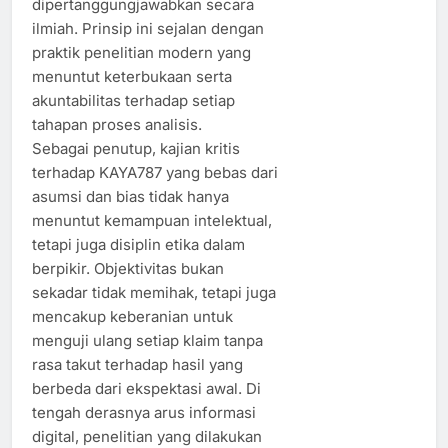
dipertanggungjawabkan secara
ilmiah. Prinsip ini sejalan dengan
praktik penelitian modern yang
menuntut keterbukaan serta
akuntabilitas terhadap setiap
tahapan proses analisis.
Sebagai penutup, kajian kritis
terhadap KAYA787 yang bebas dari
asumsi dan bias tidak hanya
menuntut kemampuan intelektual,
tetapi juga disiplin etika dalam
berpikir. Objektivitas bukan
sekadar tidak memihak, tetapi juga
mencakup keberanian untuk
menguji ulang setiap klaim tanpa
rasa takut terhadap hasil yang
berbeda dari ekspektasi awal. Di
tengah derasnya arus informasi
digital, penelitian yang dilakukan