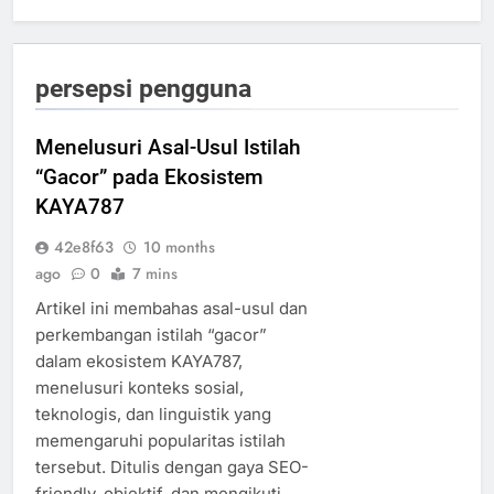
persepsi pengguna
Menelusuri Asal-Usul Istilah
“Gacor” pada Ekosistem
KAYA787
42e8f63
10 months
ago
0
7 mins
Artikel ini membahas asal-usul dan
perkembangan istilah “gacor”
dalam ekosistem KAYA787,
menelusuri konteks sosial,
teknologis, dan linguistik yang
memengaruhi popularitas istilah
tersebut. Ditulis dengan gaya SEO-
friendly, objektif, dan mengikuti