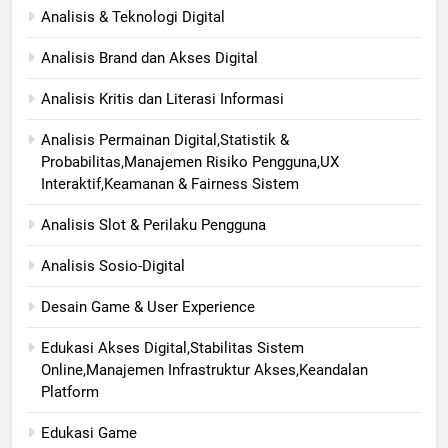
Analisis & Teknologi Digital
Analisis Brand dan Akses Digital
Analisis Kritis dan Literasi Informasi
Analisis Permainan Digital,Statistik &
Probabilitas,Manajemen Risiko Pengguna,UX
Interaktif,Keamanan & Fairness Sistem
Analisis Slot & Perilaku Pengguna
Analisis Sosio-Digital
Desain Game & User Experience
Edukasi Akses Digital,Stabilitas Sistem
Online,Manajemen Infrastruktur Akses,Keandalan
Platform
Edukasi Game