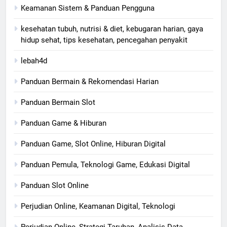
Keamanan Sistem & Panduan Pengguna
kesehatan tubuh, nutrisi & diet, kebugaran harian, gaya
hidup sehat, tips kesehatan, pencegahan penyakit
lebah4d
Panduan Bermain & Rekomendasi Harian
Panduan Bermain Slot
Panduan Game & Hiburan
Panduan Game, Slot Online, Hiburan Digital
Panduan Pemula, Teknologi Game, Edukasi Digital
Panduan Slot Online
Perjudian Online, Keamanan Digital, Teknologi
Perjudian Online, Strategi Taruhan, Analisis Data