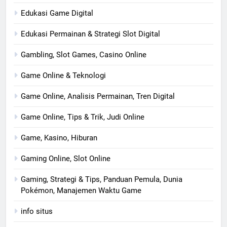
Edukasi Game Digital
Edukasi Permainan & Strategi Slot Digital
Gambling, Slot Games, Casino Online
Game Online & Teknologi
Game Online, Analisis Permainan, Tren Digital
Game Online, Tips & Trik, Judi Online
Game, Kasino, Hiburan
Gaming Online, Slot Online
Gaming, Strategi & Tips, Panduan Pemula, Dunia
Pokémon, Manajemen Waktu Game
info situs