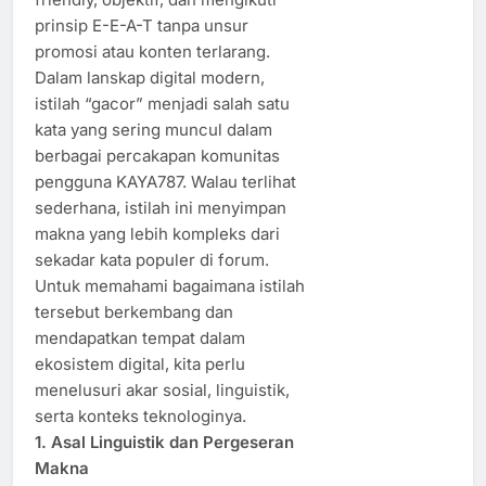
prinsip E-E-A-T tanpa unsur
promosi atau konten terlarang.
Dalam lanskap digital modern,
istilah “gacor” menjadi salah satu
kata yang sering muncul dalam
berbagai percakapan komunitas
pengguna KAYA787. Walau terlihat
sederhana, istilah ini menyimpan
makna yang lebih kompleks dari
sekadar kata populer di forum.
Untuk memahami bagaimana istilah
tersebut berkembang dan
mendapatkan tempat dalam
ekosistem digital, kita perlu
menelusuri akar sosial, linguistik,
serta konteks teknologinya.
1. Asal Linguistik dan Pergeseran
Makna