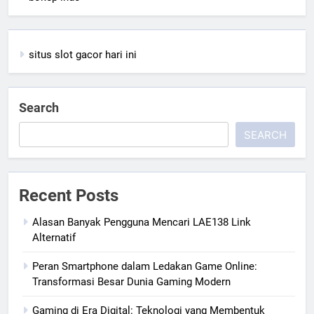
situs slot gacor hari ini
Search
SEARCH
Recent Posts
Alasan Banyak Pengguna Mencari LAE138 Link
Alternatif
Peran Smartphone dalam Ledakan Game Online:
Transformasi Besar Dunia Gaming Modern
Gaming di Era Digital: Teknologi yang Membentuk