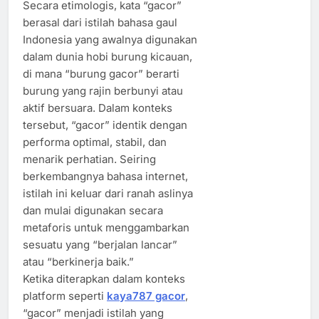
Secara etimologis, kata “gacor”
berasal dari istilah bahasa gaul
Indonesia yang awalnya digunakan
dalam dunia hobi burung kicauan,
di mana “burung gacor” berarti
burung yang rajin berbunyi atau
aktif bersuara. Dalam konteks
tersebut, “gacor” identik dengan
performa optimal, stabil, dan
menarik perhatian. Seiring
berkembangnya bahasa internet,
istilah ini keluar dari ranah aslinya
dan mulai digunakan secara
metaforis untuk menggambarkan
sesuatu yang “berjalan lancar”
atau “berkinerja baik.”
Ketika diterapkan dalam konteks
platform seperti
kaya787 gacor
,
“gacor” menjadi istilah yang