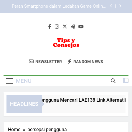
Skip
Gaming di Era Digital: Teknologi yang Membentuk
to
Generasi Gamer Baru
content
Peran Sistem Cloud dalam Operasional Lebah4D
dan Stabilitas Layanan Digital
Alasan Banyak Pengguna Mencari LAE138 Link
Alternatif
Peran Smartphone dalam Ledakan Game Online:
Transformasi Besar Dunia Gaming Modern
Tips Y
Dapatkan Tips Kehidupan Sehari-Hari
Gaming di Era Digital: Teknologi yang Membentuk
NEWSLETTER
RANDOM NEWS
Generasi Gamer Baru
Consejos
Yang Berguna Di Tips Y Consejos.
Peran Sistem Cloud dalam Operasional Lebah4D
dan Stabilitas Layanan Digital
MENU
lasan Banyak Pengguna Mencari LAE138 Link Alternatif
HEADLINES
 Months Ago
Home
persepsi pengguna