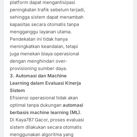
platform dapat mengantisipasi
peningkatan trafik sebelum terjadi,
sehingga sistem dapat menambah
kapasitas secara otomatis tanpa
mengganggu layanan utama.
Pendekatan ini tidak hanya
meningkatkan keandalan, tetapi
juga menekan biaya operasional
dengan menghindari over-
provisioning sumber daya.
3. Automasi dan Machine
Learning dalam Evaluasi Kinerja
Sistem
Efisiensi operasional tidak akan
optimal tanpa dukungan
automasi
berbasis machine learning (ML)
.
Di Kaya787 Gacor, proses evaluasi
sistem dilakukan secara otomatis
menggunakan algoritma yang