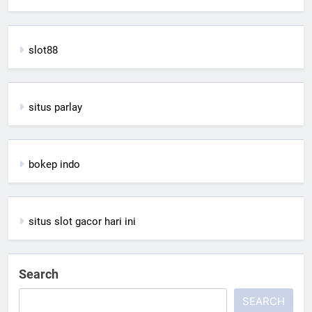
slot88
situs parlay
bokep indo
situs slot gacor hari ini
Search
SEARCH