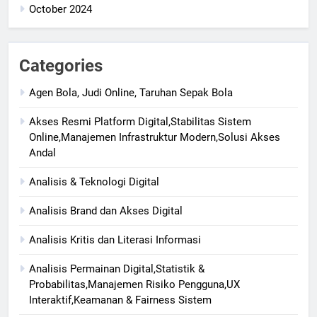
October 2024
Categories
Agen Bola, Judi Online, Taruhan Sepak Bola
Akses Resmi Platform Digital,Stabilitas Sistem
Online,Manajemen Infrastruktur Modern,Solusi Akses
Andal
Analisis & Teknologi Digital
Analisis Brand dan Akses Digital
Analisis Kritis dan Literasi Informasi
Analisis Permainan Digital,Statistik &
Probabilitas,Manajemen Risiko Pengguna,UX
Interaktif,Keamanan & Fairness Sistem