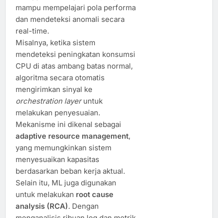
mampu mempelajari pola performa
dan mendeteksi anomali secara
real-time.
Misalnya, ketika sistem
mendeteksi peningkatan konsumsi
CPU di atas ambang batas normal,
algoritma secara otomatis
mengirimkan sinyal ke
orchestration layer
untuk
melakukan penyesuaian.
Mekanisme ini dikenal sebagai
adaptive resource management
,
yang memungkinkan sistem
menyesuaikan kapasitas
berdasarkan beban kerja aktual.
Selain itu, ML juga digunakan
untuk melakukan
root cause
analysis (RCA)
. Dengan
menganalisis ribuan log dan metrik