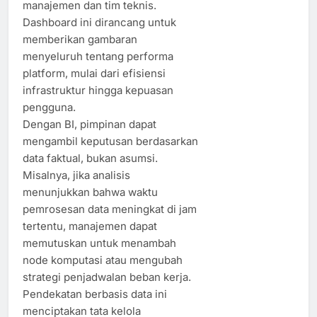
manajemen dan tim teknis.
Dashboard ini dirancang untuk
memberikan gambaran
menyeluruh tentang performa
platform, mulai dari efisiensi
infrastruktur hingga kepuasan
pengguna.
Dengan BI, pimpinan dapat
mengambil keputusan berdasarkan
data faktual, bukan asumsi.
Misalnya, jika analisis
menunjukkan bahwa waktu
pemrosesan data meningkat di jam
tertentu, manajemen dapat
memutuskan untuk menambah
node komputasi atau mengubah
strategi penjadwalan beban kerja.
Pendekatan berbasis data ini
menciptakan tata kelola