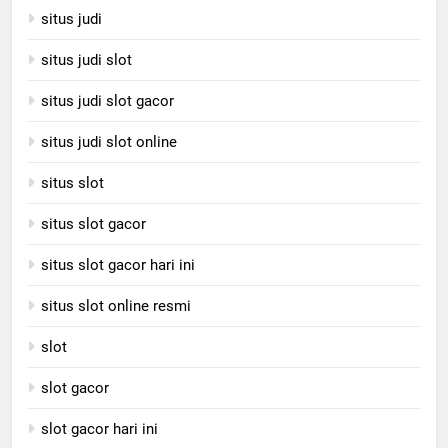
situs judi
situs judi slot
situs judi slot gacor
situs judi slot online
situs slot
situs slot gacor
situs slot gacor hari ini
situs slot online resmi
slot
slot gacor
slot gacor hari ini