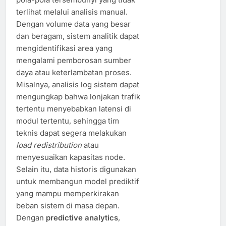
terlihat melalui analisis manual.
Dengan volume data yang besar
dan beragam, sistem analitik dapat
mengidentifikasi area yang
mengalami pemborosan sumber
daya atau keterlambatan proses.
Misalnya, analisis log sistem dapat
mengungkap bahwa lonjakan trafik
tertentu menyebabkan latensi di
modul tertentu, sehingga tim
teknis dapat segera melakukan
load redistribution
atau
menyesuaikan kapasitas node.
Selain itu, data historis digunakan
untuk membangun model prediktif
yang mampu memperkirakan
beban sistem di masa depan.
Dengan
predictive analytics
,