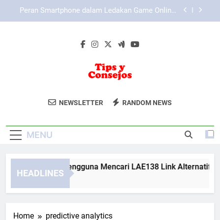
Skip
Gaming di Era Digital: Teknologi yang Membentuk
to
Generasi Gamer Baru
content
Peran Sistem Cloud dalam Operasional Lebah4D
dan Stabilitas Layanan Digital
Alasan Banyak Pengguna Mencari LAE138 Link
Alternatif
Peran Smartphone dalam Ledakan Game Online:
Transformasi Besar Dunia Gaming Modern
Tips Y
Dapatkan Tips Kehidupan Sehari-Hari
Gaming di Era Digital: Teknologi yang Membentuk
NEWSLETTER
RANDOM NEWS
Generasi Gamer Baru
Consejos
Yang Berguna Di Tips Y Consejos.
Peran Sistem Cloud dalam Operasional Lebah4D
dan Stabilitas Layanan Digital
MENU
lasan Banyak Pengguna Mencari LAE138 Link Alternatif
HEADLINES
 Months Ago
Home
predictive analytics