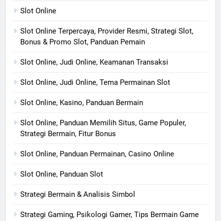
Slot Online
Slot Online Terpercaya, Provider Resmi, Strategi Slot,
Bonus & Promo Slot, Panduan Pemain
Slot Online, Judi Online, Keamanan Transaksi
Slot Online, Judi Online, Tema Permainan Slot
Slot Online, Kasino, Panduan Bermain
Slot Online, Panduan Memilih Situs, Game Populer,
Strategi Bermain, Fitur Bonus
Slot Online, Panduan Permainan, Casino Online
Slot Online, Panduan Slot
Strategi Bermain & Analisis Simbol
Strategi Gaming, Psikologi Gamer, Tips Bermain Game