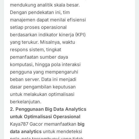
mendukung analitik skala besar.
Dengan pendekatan ini, tim
manajemen dapat menilai efisiensi
setiap proses operasional
berdasarkan indikator kinerja (KPI)
yang terukur. Misalnya, waktu
respons sistem, tingkat
pemanfaatan sumber daya
komputasi, hingga pola interaksi
pengguna yang mempengaruhi
beban server. Data ini menjadi
dasar pengambilan keputusan
untuk melakukan optimalisasi
berkelanjutan.
2. Penggunaan Big Data Analytics
untuk Optimalisasi Operasional
Kaya787 Gacor memanfaatkan
big
data analytics
untuk mendeteksi
pola-pola tersembunyi yang tidak