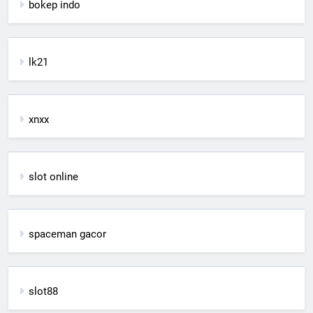
bokep indo
lk21
xnxx
slot online
spaceman gacor
slot88