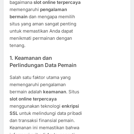
bagaimana
slot online terpercaya
memengaruhi
pengalaman
bermain
dan mengapa memilih
situs yang aman sangat penting
untuk memastikan Anda dapat
menikmati permainan dengan
tenang.
1.
Keamanan dan
Perlindungan Data Pemain
Salah satu faktor utama yang
memengaruhi pengalaman
bermain adalah
keamanan
. Situs
slot online terpercaya
menggunakan teknologi
enkripsi
SSL
untuk melindungi data pribadi
dan transaksi finansial pemain.
Keamanan ini memastikan bahwa