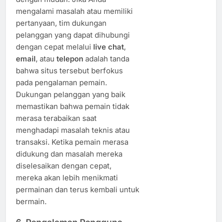
mengalami masalah atau memiliki
pertanyaan, tim dukungan
pelanggan yang dapat dihubungi
dengan cepat melalui
live chat
,
email
, atau
telepon
adalah tanda
bahwa situs tersebut berfokus
pada pengalaman pemain.
Dukungan pelanggan yang baik
memastikan bahwa pemain tidak
merasa terabaikan saat
menghadapi masalah teknis atau
transaksi. Ketika pemain merasa
didukung dan masalah mereka
diselesaikan dengan cepat,
mereka akan lebih menikmati
permainan dan terus kembali untuk
bermain.