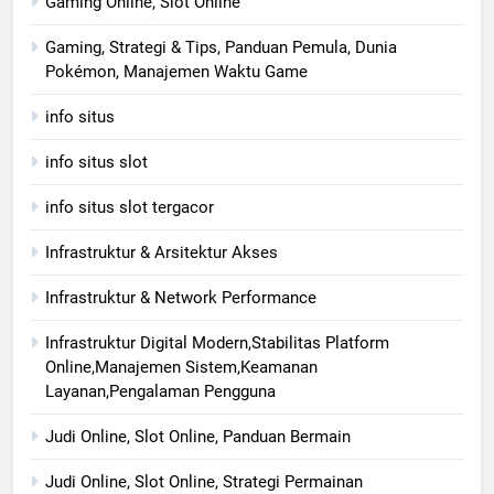
Gaming Online, Slot Online
Gaming, Strategi & Tips, Panduan Pemula, Dunia
Pokémon, Manajemen Waktu Game
info situs
info situs slot
info situs slot tergacor
Infrastruktur & Arsitektur Akses
Infrastruktur & Network Performance
Infrastruktur Digital Modern,Stabilitas Platform
Online,Manajemen Sistem,Keamanan
Layanan,Pengalaman Pengguna
Judi Online, Slot Online, Panduan Bermain
Judi Online, Slot Online, Strategi Permainan