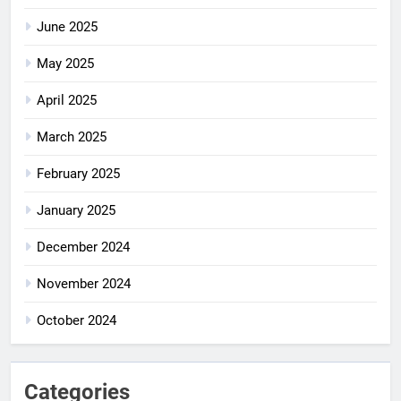
June 2025
May 2025
April 2025
March 2025
February 2025
January 2025
December 2024
November 2024
October 2024
Categories