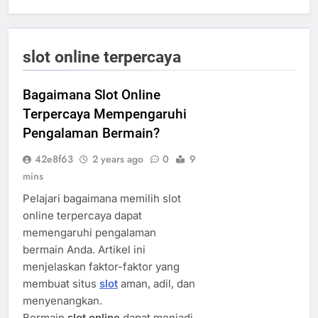
slot online terpercaya
Bagaimana Slot Online
Terpercaya Mempengaruhi
Pengalaman Bermain?
42e8f63
2 years ago
0
9
mins
Pelajari bagaimana memilih slot
online terpercaya dapat
memengaruhi pengalaman
bermain Anda. Artikel ini
menjelaskan faktor-faktor yang
membuat situs
slot
aman, adil, dan
menyenangkan.
Bermain
slot online
dapat menjadi