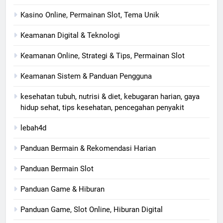
Kasino Online, Permainan Slot, Tema Unik
Keamanan Digital & Teknologi
Keamanan Online, Strategi & Tips, Permainan Slot
Keamanan Sistem & Panduan Pengguna
kesehatan tubuh, nutrisi & diet, kebugaran harian, gaya
hidup sehat, tips kesehatan, pencegahan penyakit
lebah4d
Panduan Bermain & Rekomendasi Harian
Panduan Bermain Slot
Panduan Game & Hiburan
Panduan Game, Slot Online, Hiburan Digital