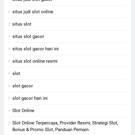
situs judi slot online
situs slot
situs slot gacor
situs slot gacor hari ini
situs slot online resmi
slot
slot gacor
slot gacor hari ini
Slot Online
Slot Online Terpercaya, Provider Resmi, Strategi Slot,
Bonus & Promo Slot, Panduan Pemain