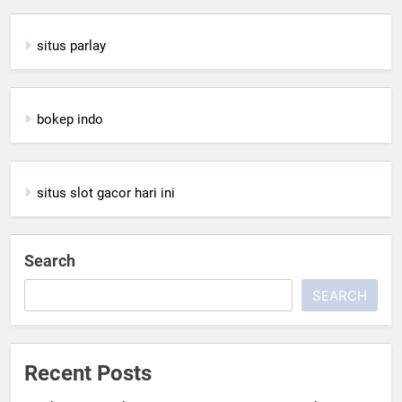
situs parlay
bokep indo
situs slot gacor hari ini
Search
SEARCH
Recent Posts