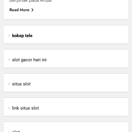
berpihak pada Anda!
Read More
bokep tele
slot gacor hari ini
situs slot
link situs slot