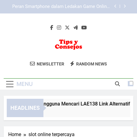
Skip
Gaming di Era Digital: Teknologi yang Membentuk
to
Generasi Gamer Baru
content
Peran Sistem Cloud dalam Operasional Lebah4D
dan Stabilitas Layanan Digital
Alasan Banyak Pengguna Mencari LAE138 Link
Alternatif
Peran Smartphone dalam Ledakan Game Online:
Transformasi Besar Dunia Gaming Modern
Tips Y
Dapatkan Tips Kehidupan Sehari-Hari
Gaming di Era Digital: Teknologi yang Membentuk
NEWSLETTER
RANDOM NEWS
Generasi Gamer Baru
Consejos
Yang Berguna Di Tips Y Consejos.
Peran Sistem Cloud dalam Operasional Lebah4D
dan Stabilitas Layanan Digital
MENU
asan Banyak Pengguna Mencari LAE138 Link Alternatif
HEADLINES
Months Ago
Home
slot online terpercaya