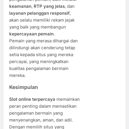
keamanan
,
RTP yang jelas
, dan
layanan pelanggan responsif
,
akan selalu memiliki rekam jejak
yang baik yang membangun
kepercayaan pemain
.
Pemain yang merasa dihargai dan
dilindungi akan cenderung tetap
setia kepada situs yang mereka
percayai, yang meningkatkan
kualitas pengalaman bermain
mereka.
Kesimpulan
Slot online terpercaya
memainkan
peran penting dalam memastikan
pengalaman bermain yang
menyenangkan, aman, dan adil.
Dengan memilih situs yang