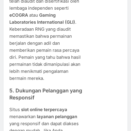
telah diaudit dan disertifikasi oleh
lembaga independen seperti
eCOGRA
atau
Gaming
Laboratories International (GLI)
.
Keberadaan RNG yang diaudit
memastikan bahwa permainan
berjalan dengan adil dan
memberikan pemain rasa percaya
diri. Pemain yang tahu bahwa hasil
permainan tidak dimanipulasi akan
lebih menikmati pengalaman
bermain mereka.
5.
Dukungan Pelanggan yang
Responsif
Situs
slot online terpercaya
menawarkan
layanan pelanggan
yang responsif dan dapat diakses
dengan mudah. Jika Anda