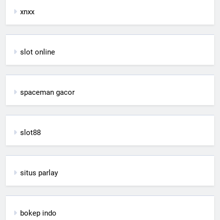
xnxx
slot online
spaceman gacor
slot88
situs parlay
bokep indo