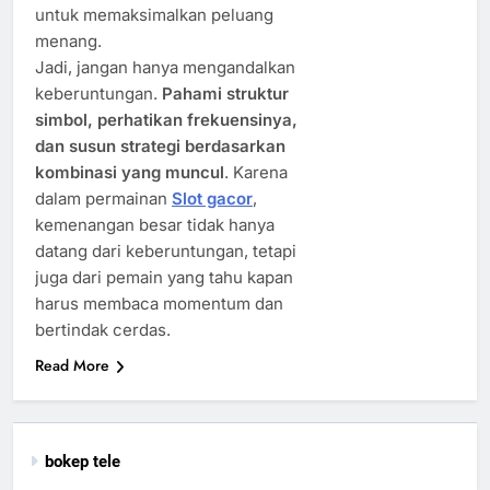
untuk memaksimalkan peluang
menang.
Jadi, jangan hanya mengandalkan
keberuntungan.
Pahami struktur
simbol, perhatikan frekuensinya,
dan susun strategi berdasarkan
kombinasi yang muncul
. Karena
dalam permainan
Slot gacor
,
kemenangan besar tidak hanya
datang dari keberuntungan, tetapi
juga dari pemain yang tahu kapan
harus membaca momentum dan
bertindak cerdas.
Read More
bokep tele