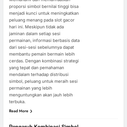
proporsi simbol bernilai tinggi bisa
menjadi kunci untuk meningkatkan
peluang menang pada slot gacor
hari ini. Meskipun tidak ada
jaminan dalam setiap sesi
permainan, informasi berbasis data
dari sesi-sesi sebelumnya dapat
membantu pemain bermain lebih
cerdas. Dengan kombinasi strategi
yang tepat dan pemahaman
mendalam terhadap distribusi
simbol, peluang untuk meraih sesi
permainan yang lebih
menguntungkan akan jauh lebih
terbuka.
Read More
Pengaruh Kombinasi Simbol