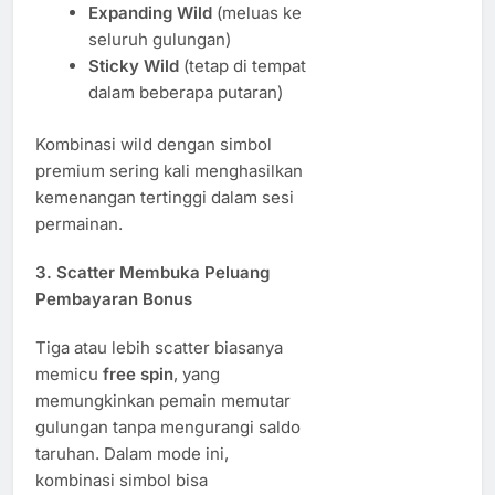
Expanding Wild
(meluas ke
seluruh gulungan)
Sticky Wild
(tetap di tempat
dalam beberapa putaran)
Kombinasi wild dengan simbol
premium sering kali menghasilkan
kemenangan tertinggi dalam sesi
permainan.
3.
Scatter Membuka Peluang
Pembayaran Bonus
Tiga atau lebih scatter biasanya
memicu
free spin
, yang
memungkinkan pemain memutar
gulungan tanpa mengurangi saldo
taruhan. Dalam mode ini,
kombinasi simbol bisa