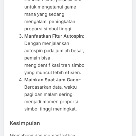
untuk mengetahui game
mana yang sedang
mengalami peningkatan
proporsi simbol tinggi.
Manfaatkan Fitur Autospin
:
Dengan menjalankan
autospin pada jumlah besar,
pemain bisa
mengidentifikasi tren simbol
yang muncul lebih efisien.
Mainkan Saat Jam Gacor
:
Berdasarkan data, waktu
pagi dan malam sering
menjadi momen proporsi
simbol tinggi meningkat.
Kesimpulan
Memahami dan memanfaatkan