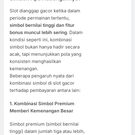
Slot dianggap gacor ketika dalam
periode permainan tertentu,
simbol bernilai tinggi dan fitur
bonus muncul lebih sering
. Dalam
kondisi seperti ini, kombinasi
simbol bukan hanya hadir secara
acak, tapi menunjukkan pola yang
konsisten menghasilkan
kemenangan.
Beberapa pengaruh nyata dari
kombinasi simbol di slot gacor
terhadap pembayaran antara lain:
1.
Kombinasi Simbol Premium
Memberi Kemenangan Besar
Simbol premium (simbol bernilai
tinggi) dalam jumlah tiga atau lebih,