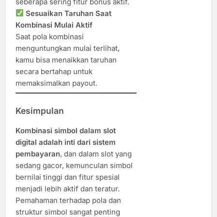
seberapa sering fitur bonus aktif.
Sesuaikan Taruhan Saat
Kombinasi Mulai Aktif
Saat pola kombinasi
menguntungkan mulai terlihat,
kamu bisa menaikkan taruhan
secara bertahap untuk
memaksimalkan payout.
Kesimpulan
Kombinasi simbol dalam slot
digital adalah inti dari sistem
pembayaran
, dan dalam slot yang
sedang gacor, kemunculan simbol
bernilai tinggi dan fitur spesial
menjadi lebih aktif dan teratur.
Pemahaman terhadap pola dan
struktur simbol sangat penting