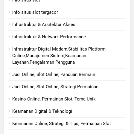
info situs slot
info situs slot tergacor
Infrastruktur & Arsitektur Akses
Infrastruktur & Network Performance
Infrastruktur Digital Modern,Stabilitas Platform
Online,Manajemen Sistem,Keamanan
Layanan,Pengalaman Pengguna
Judi Online, Slot Online, Panduan Bermain
Judi Online, Slot Online, Strategi Permainan
Kasino Online, Permainan Slot, Tema Unik
Keamanan Digital & Teknologi
Keamanan Online, Strategi & Tips, Permainan Slot