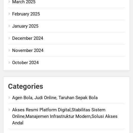
March 2025
February 2025
January 2025
December 2024
November 2024
October 2024
Categories
Agen Bola, Judi Online, Taruhan Sepak Bola
Akses Resmi Platform Digital,Stabilitas Sistem
Online,Manajemen Infrastruktur Modern,Solusi Akses
Andal