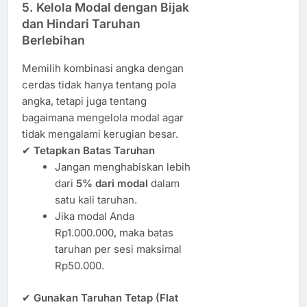
5. Kelola Modal dengan Bijak
dan Hindari Taruhan
Berlebihan
Memilih kombinasi angka dengan
cerdas tidak hanya tentang pola
angka, tetapi juga tentang
bagaimana mengelola modal agar
tidak mengalami kerugian besar.
✔
Tetapkan Batas Taruhan
Jangan menghabiskan lebih
dari
5% dari modal
dalam
satu kali taruhan.
Jika modal Anda
Rp1.000.000, maka batas
taruhan per sesi maksimal
Rp50.000.
✔
Gunakan Taruhan Tetap (Flat