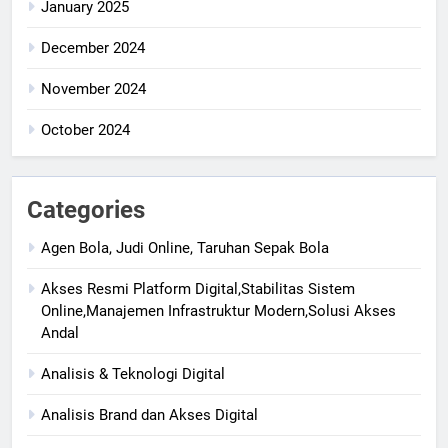
January 2025
December 2024
November 2024
October 2024
Categories
Agen Bola, Judi Online, Taruhan Sepak Bola
Akses Resmi Platform Digital,Stabilitas Sistem
Online,Manajemen Infrastruktur Modern,Solusi Akses
Andal
Analisis & Teknologi Digital
Analisis Brand dan Akses Digital