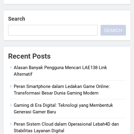
Search
SEARCH
Recent Posts
Alasan Banyak Pengguna Mencari LAE138 Link
Alternatif
Peran Smartphone dalam Ledakan Game Online:
Transformasi Besar Dunia Gaming Modern
Gaming di Era Digital: Teknologi yang Membentuk
Generasi Gamer Baru
Peran Sistem Cloud dalam Operasional Lebah4D dan
Stabilitas Layanan Digital