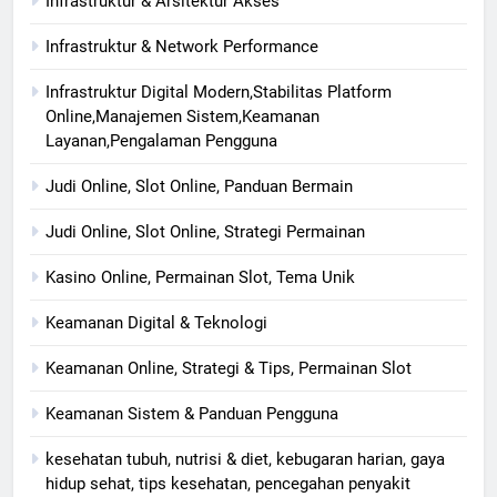
Infrastruktur & Arsitektur Akses
Infrastruktur & Network Performance
Infrastruktur Digital Modern,Stabilitas Platform
Online,Manajemen Sistem,Keamanan
Layanan,Pengalaman Pengguna
Judi Online, Slot Online, Panduan Bermain
Judi Online, Slot Online, Strategi Permainan
Kasino Online, Permainan Slot, Tema Unik
Keamanan Digital & Teknologi
Keamanan Online, Strategi & Tips, Permainan Slot
Keamanan Sistem & Panduan Pengguna
kesehatan tubuh, nutrisi & diet, kebugaran harian, gaya
hidup sehat, tips kesehatan, pencegahan penyakit