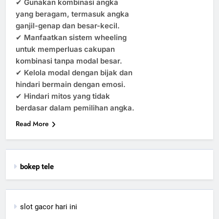
✔
Gunakan kombinasi angka
yang beragam, termasuk angka
ganjil-genap dan besar-kecil.
✔
Manfaatkan sistem wheeling
untuk memperluas cakupan
kombinasi tanpa modal besar.
✔
Kelola modal dengan bijak dan
hindari bermain dengan emosi.
✔
Hindari mitos yang tidak
berdasar dalam pemilihan angka.
Read More
bokep tele
slot gacor hari ini