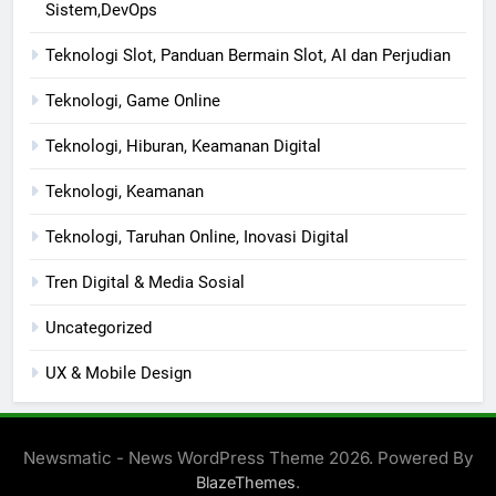
Sistem,DevOps
Teknologi Slot, Panduan Bermain Slot, AI dan Perjudian
Teknologi, Game Online
Teknologi, Hiburan, Keamanan Digital
Teknologi, Keamanan
Teknologi, Taruhan Online, Inovasi Digital
Tren Digital & Media Sosial
Uncategorized
UX & Mobile Design
Newsmatic - News WordPress Theme 2026. Powered By
.
BlazeThemes