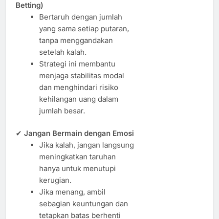
Betting)
Bertaruh dengan jumlah
yang sama setiap putaran,
tanpa menggandakan
setelah kalah.
Strategi ini membantu
menjaga stabilitas modal
dan menghindari risiko
kehilangan uang dalam
jumlah besar.
✔
Jangan Bermain dengan Emosi
Jika kalah, jangan langsung
meningkatkan taruhan
hanya untuk menutupi
kerugian.
Jika menang, ambil
sebagian keuntungan dan
tetapkan batas berhenti