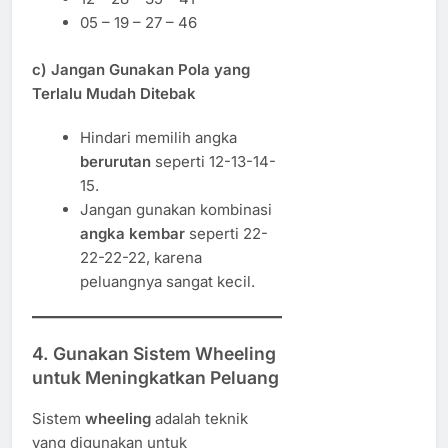
05 – 19 – 27 – 46
c) Jangan Gunakan Pola yang
Terlalu Mudah Ditebak
Hindari memilih angka
berurutan
seperti 12-13-14-
15.
Jangan gunakan kombinasi
angka kembar
seperti 22-
22-22-22, karena
peluangnya sangat kecil.
4. Gunakan Sistem Wheeling
untuk Meningkatkan Peluang
Sistem
wheeling
adalah teknik
yang digunakan untuk