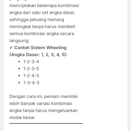
menciptakan beberapa kombinasi
angka dari satu set angka dasar,
sehingga peluang menang
meningkat tanpa harus membeli
semua kombinasi angka secara
langsung.
✔
Contoh Sistem Wheeling
(Angka Dasar: 1, 2, 3, 4, 5):
1-2-3-4
1-2-3-5
1-2-4-5
1-3-4-5
Dengan cara ini, pemain memiliki
lebih banyak variasi kombinasi
angka tanpa harus mengeluarkan
modal besar.