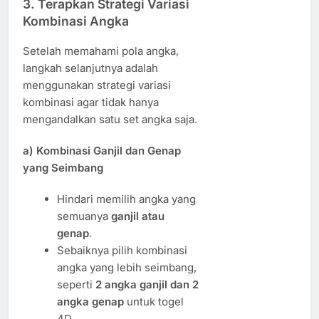
3. Terapkan Strategi Variasi
Kombinasi Angka
Setelah memahami pola angka,
langkah selanjutnya adalah
menggunakan strategi variasi
kombinasi agar tidak hanya
mengandalkan satu set angka saja.
a) Kombinasi Ganjil dan Genap
yang Seimbang
Hindari memilih angka yang
semuanya
ganjil atau
genap
.
Sebaiknya pilih kombinasi
angka yang lebih seimbang,
seperti
2 angka ganjil dan 2
angka genap
untuk togel
4D.