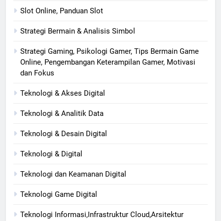
Slot Online, Panduan Slot
Strategi Bermain & Analisis Simbol
Strategi Gaming, Psikologi Gamer, Tips Bermain Game
Online, Pengembangan Keterampilan Gamer, Motivasi
dan Fokus
Teknologi & Akses Digital
Teknologi & Analitik Data
Teknologi & Desain Digital
Teknologi & Digital
Teknologi dan Keamanan Digital
Teknologi Game Digital
Teknologi Informasi,Infrastruktur Cloud,Arsitektur