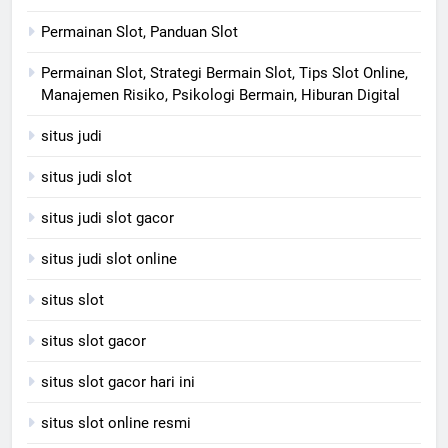
Permainan Slot, Panduan Slot
Permainan Slot, Strategi Bermain Slot, Tips Slot Online,
Manajemen Risiko, Psikologi Bermain, Hiburan Digital
situs judi
situs judi slot
situs judi slot gacor
situs judi slot online
situs slot
situs slot gacor
situs slot gacor hari ini
situs slot online resmi