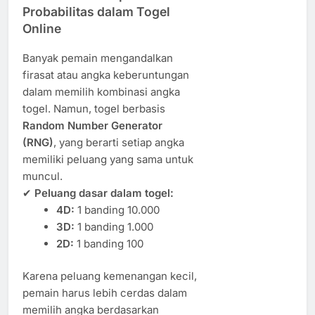
Probabilitas dalam Togel
Online
Banyak pemain mengandalkan
firasat atau angka keberuntungan
dalam memilih kombinasi angka
togel. Namun, togel berbasis
Random Number Generator
(RNG)
, yang berarti setiap angka
memiliki peluang yang sama untuk
muncul.
✔
Peluang dasar dalam togel:
4D:
1 banding 10.000
3D:
1 banding 1.000
2D:
1 banding 100
Karena peluang kemenangan kecil,
pemain harus lebih cerdas dalam
memilih angka berdasarkan