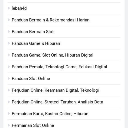
lebah4d
Panduan Bermain & Rekomendasi Harian
Panduan Bermain Slot
Panduan Game & Hiburan
Panduan Game, Slot Online, Hiburan Digital
Panduan Pemula, Teknologi Game, Edukasi Digital
Panduan Slot Online
Perjudian Online, Keamanan Digital, Teknologi
Perjudian Online, Strategi Taruhan, Analisis Data
Permainan Kartu, Kasino Online, Hiburan
Permainan Slot Online