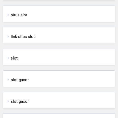
situs slot
link situs slot
slot
slot gacor
slot gacor