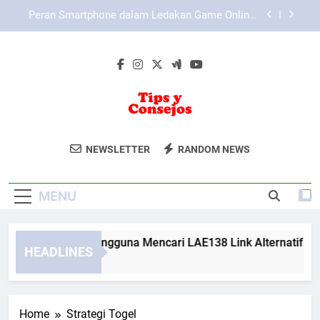
Skip
Gaming di Era Digital: Teknologi yang Membentuk
to
Generasi Gamer Baru
content
Peran Sistem Cloud dalam Operasional Lebah4D
dan Stabilitas Layanan Digital
Alasan Banyak Pengguna Mencari LAE138 Link
Alternatif
Peran Smartphone dalam Ledakan Game Online:
Transformasi Besar Dunia Gaming Modern
Tips Y
Dapatkan Tips Kehidupan Sehari-Hari
Gaming di Era Digital: Teknologi yang Membentuk
NEWSLETTER
RANDOM NEWS
Generasi Gamer Baru
Consejos
Yang Berguna Di Tips Y Consejos.
Peran Sistem Cloud dalam Operasional Lebah4D
dan Stabilitas Layanan Digital
MENU
asan Banyak Pengguna Mencari LAE138 Link Alternatif
HEADLINES
Months Ago
Home
Strategi Togel