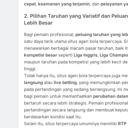
cepat
,
keamanan yang terjamin
, dan
pelayanan ya
2.
Pilihan Taruhan yang Variatif dan Pelu
Lebih Besar
Bagi pemain profesional,
peluang taruhan yang leb
satu daya tarik utama situs agen bola terpercaya. Si
menawarkan berbagai macam pasar taruhan, baik it
kompetisi besar
seperti
Liga Inggris
,
Liga Champi
maupun taruhan pada kompetisi yang lebih kecil d
tinggi.
Tidak hanya itu, situs agen bola terpercaya juga 
langsung
atau
live betting
, yang memungkinkan pem
pada pertandingan yang sedang berlangsung. Ini me
bagi pemain untuk memanfaatkan
perubahan dala
bertaruh secara lebih strategis. Pemain profesiona
pertandingan secara langsung dan membuat keput
berdasarkan kondisi saat itu.
Selain itu, situs terpercaya umumnya memiliki
RTP 