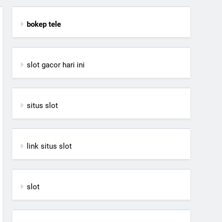
bokep tele
slot gacor hari ini
situs slot
link situs slot
slot