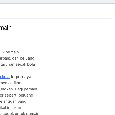
emain
tuk pemain
erbaik, dan peluang
k taruhan sepak bola
n bola
terpercaya
 memastikan
ungkan. Bagi pemain
or seperti peluang
pelanggan yang
kel ini akan
g cocok untuk pemain