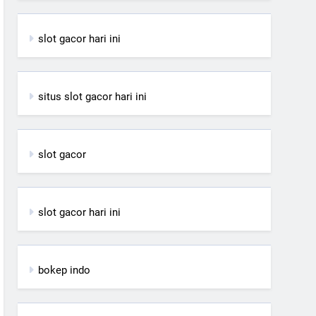
slot gacor hari ini
situs slot gacor hari ini
slot gacor
slot gacor hari ini
bokep indo