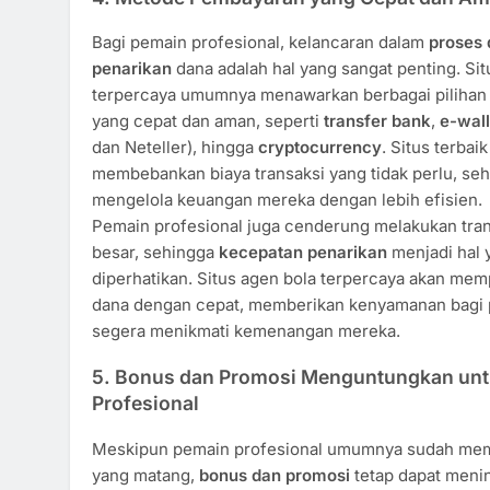
Bagi pemain profesional, kelancaran dalam
proses 
penarikan
dana adalah hal yang sangat penting. Sit
terpercaya umumnya menawarkan berbagai piliha
yang cepat dan aman, seperti
transfer bank
,
e-wall
dan Neteller), hingga
cryptocurrency
. Situs terbaik
membebankan biaya transaksi yang tidak perlu, se
mengelola keuangan mereka dengan lebih efisien.
Pemain profesional juga cenderung melakukan tran
besar, sehingga
kecepatan penarikan
menjadi hal 
diperhatikan. Situs agen bola terpercaya akan me
dana dengan cepat, memberikan kenyamanan bagi 
segera menikmati kemenangan mereka.
5.
Bonus dan Promosi Menguntungkan unt
Profesional
Meskipun pemain profesional umumnya sudah memil
yang matang,
bonus dan promosi
tetap dapat meni