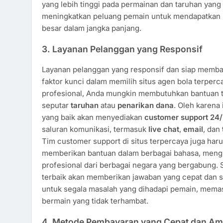
yang lebih tinggi pada permainan dan taruhan yang
meningkatkan peluang pemain untuk mendapatkan
besar dalam jangka panjang.
3.
Layanan Pelanggan yang Responsif
Layanan pelanggan yang responsif dan siap memba
faktor kunci dalam memilih situs agen bola terper
profesional, Anda mungkin membutuhkan bantuan tek
seputar
taruhan
atau
penarikan dana
. Oleh karena 
yang baik akan menyediakan
customer support 24
saluran komunikasi, termasuk
live chat
,
email
, dan
Tim customer support di situs terpercaya juga harus
memberikan bantuan dalam berbagai bahasa, meng
profesional dari berbagai negara yang bergabung. 
terbaik akan memberikan jawaban yang cepat dan s
untuk segala masalah yang dihadapi pemain, mema
bermain yang tidak terhambat.
4.
Metode Pembayaran yang Cepat dan A