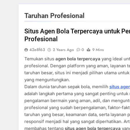
Taruhan Profesional
Situs Agen Bola Terpercaya untuk P
Profesional
42e8f63
2 Years Ago
0
9 Mins
Temukan situs
agen bola terpercaya
yang ideal un
profesional. Dengan platform yang aman, layanan t
taruhan besar, situs ini menjadi pilihan utama untu
yang menguntungkan.
Dalam dunia taruhan sepak bola, memilih
situs age
adalah langkah pertama yang sangat penting untuk
pengalaman bermain yang aman, adil, dan mengunt
profesional yang sudah berpengalaman, faktor-fakt
taruhan yang besar, keamanan data, serta layanan 
responsif menjadi hal yang sangat diperhatikan. Arti
membahas tentang
situs agen bola terpercaya
yan