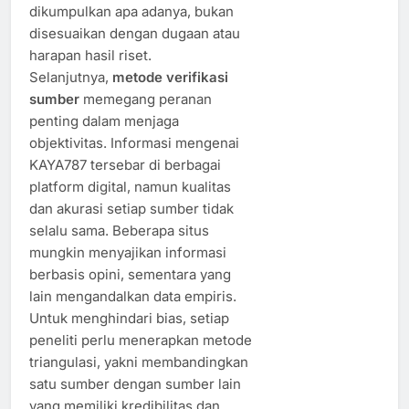
dikumpulkan apa adanya, bukan
disesuaikan dengan dugaan atau
harapan hasil riset.
Selanjutnya,
metode verifikasi
sumber
memegang peranan
penting dalam menjaga
objektivitas. Informasi mengenai
KAYA787 tersebar di berbagai
platform digital, namun kualitas
dan akurasi setiap sumber tidak
selalu sama. Beberapa situs
mungkin menyajikan informasi
berbasis opini, sementara yang
lain mengandalkan data empiris.
Untuk menghindari bias, setiap
peneliti perlu menerapkan metode
triangulasi, yakni membandingkan
satu sumber dengan sumber lain
yang memiliki kredibilitas dan