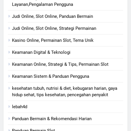
Layanan,Pengalaman Pengguna
Judi Online, Slot Online, Panduan Bermain
Judi Online, Slot Online, Strategi Permainan
Kasino Online, Permainan Slot, Tema Unik
Keamanan Digital & Teknologi
Keamanan Online, Strategi & Tips, Permainan Slot
Keamanan Sistem & Panduan Pengguna
kesehatan tubuh, nutrisi & diet, kebugaran harian, gaya
hidup sehat, tips kesehatan, pencegahan penyakit
lebah4d
Panduan Bermain & Rekomendasi Harian
Panduan Bermain Slot