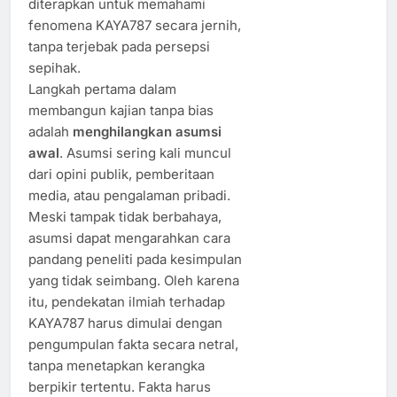
diterapkan untuk memahami
fenomena KAYA787 secara jernih,
tanpa terjebak pada persepsi
sepihak.
Langkah pertama dalam
membangun kajian tanpa bias
adalah
menghilangkan asumsi
awal
. Asumsi sering kali muncul
dari opini publik, pemberitaan
media, atau pengalaman pribadi.
Meski tampak tidak berbahaya,
asumsi dapat mengarahkan cara
pandang peneliti pada kesimpulan
yang tidak seimbang. Oleh karena
itu, pendekatan ilmiah terhadap
KAYA787 harus dimulai dengan
pengumpulan fakta secara netral,
tanpa menetapkan kerangka
berpikir tertentu. Fakta harus