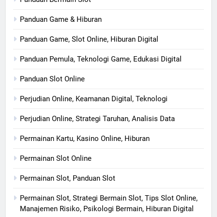
Panduan Game & Hiburan
Panduan Game, Slot Online, Hiburan Digital
Panduan Pemula, Teknologi Game, Edukasi Digital
Panduan Slot Online
Perjudian Online, Keamanan Digital, Teknologi
Perjudian Online, Strategi Taruhan, Analisis Data
Permainan Kartu, Kasino Online, Hiburan
Permainan Slot Online
Permainan Slot, Panduan Slot
Permainan Slot, Strategi Bermain Slot, Tips Slot Online,
Manajemen Risiko, Psikologi Bermain, Hiburan Digital