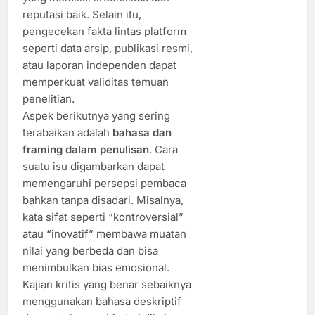
reputasi baik. Selain itu,
pengecekan fakta lintas platform
seperti data arsip, publikasi resmi,
atau laporan independen dapat
memperkuat validitas temuan
penelitian.
Aspek berikutnya yang sering
terabaikan adalah
bahasa dan
framing dalam penulisan
. Cara
suatu isu digambarkan dapat
memengaruhi persepsi pembaca
bahkan tanpa disadari. Misalnya,
kata sifat seperti “kontroversial”
atau “inovatif” membawa muatan
nilai yang berbeda dan bisa
menimbulkan bias emosional.
Kajian kritis yang benar sebaiknya
menggunakan bahasa deskriptif