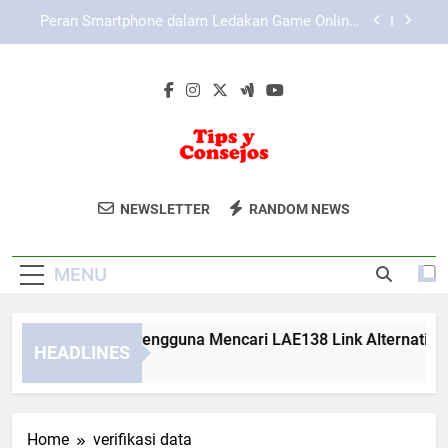
Transformasi Besar Dunia Gaming Modern
Skip
Gaming di Era Digital: Teknologi yang Membentuk
to
Generasi Gamer Baru
content
Peran Sistem Cloud dalam Operasional Lebah4D
dan Stabilitas Layanan Digital
Alasan Banyak Pengguna Mencari LAE138 Link
Alternatif
Peran Smartphone dalam Ledakan Game Online:
Transformasi Besar Dunia Gaming Modern
Tips Y
Dapatkan Tips Kehidupan Sehari-Hari
Gaming di Era Digital: Teknologi yang Membentuk
NEWSLETTER
RANDOM NEWS
Consejos
Generasi Gamer Baru
Yang Berguna Di Tips Y Consejos.
Peran Sistem Cloud dalam Operasional Lebah4D
dan Stabilitas Layanan Digital
MENU
Alasan Banyak Pengguna Mencari LAE138 Link Alternatif
HEADLINES
3 Months Ago
Home
verifikasi data