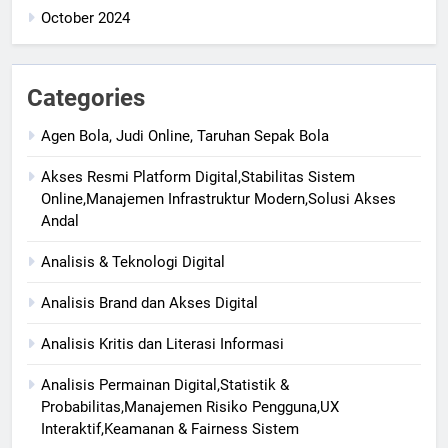
October 2024
Categories
Agen Bola, Judi Online, Taruhan Sepak Bola
Akses Resmi Platform Digital,Stabilitas Sistem
Online,Manajemen Infrastruktur Modern,Solusi Akses
Andal
Analisis & Teknologi Digital
Analisis Brand dan Akses Digital
Analisis Kritis dan Literasi Informasi
Analisis Permainan Digital,Statistik &
Probabilitas,Manajemen Risiko Pengguna,UX
Interaktif,Keamanan & Fairness Sistem