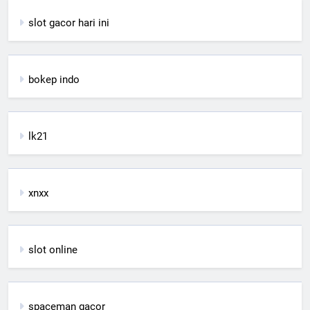
slot gacor hari ini
bokep indo
lk21
xnxx
slot online
spaceman gacor