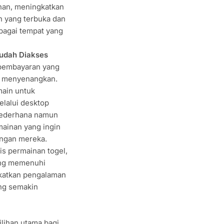
nan, meningkatkan
 yang terbuka dan
bagai tempat yang
udah Diakses
pembayaran yang
at menyenangkan.
main untuk
lalui desktop
sederhana namun
mainan yang ingin
angan mereka.
s permainan togel,
ang memenuhi
gkatkan pengalaman
ang semakin
lihan utama bagi