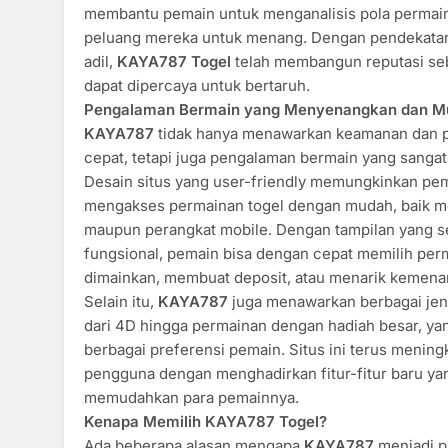
membantu pemain untuk menganalisis pola permai
peluang mereka untuk menang. Dengan pendekatan
adil,
KAYA787 Togel
telah membangun reputasi se
dapat dipercaya untuk bertaruh.
Pengalaman Bermain yang Menyenangkan dan M
KAYA787
tidak hanya menawarkan keamanan dan 
cepat, tetapi juga pengalaman bermain yang sang
Desain situs yang user-friendly memungkinkan pe
mengakses permainan togel dengan mudah, baik me
maupun perangkat mobile. Dengan tampilan yang 
fungsional, pemain bisa dengan cepat memilih per
dimainkan, membuat deposit, atau menarik kemen
Selain itu,
KAYA787
juga menawarkan berbagai jeni
dari 4D hingga permainan dengan hadiah besar, y
berbagai preferensi pemain. Situs ini terus menin
pengguna dengan menghadirkan fitur-fitur baru y
memudahkan para pemainnya.
Kenapa Memilih KAYA787 Togel?
Ada beberapa alasan mengapa
KAYA787
menjadi pi