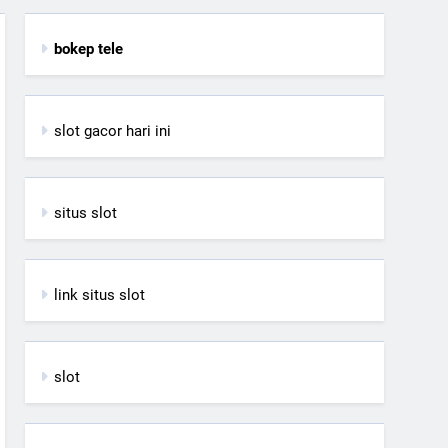
bokep tele
slot gacor hari ini
situs slot
link situs slot
slot