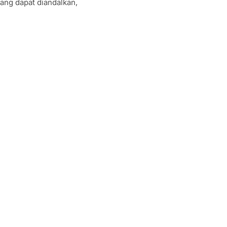
yang dapat diandalkan,