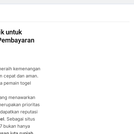
k untuk
 Pembayaran
 meraih kemenangan
an cepat dan aman.
ra pemain togel
 yang menawarkan
erupakan prioritas
ndapatkan reputasi
el
. Sebagai situs
87 bukan hanya
usan juta rupiah
,