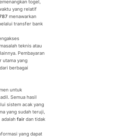
memenangkan togel,
ktu yang relatif
787
menawarkan
lalui transfer bank
mengakses
asalah teknis atau
l lainnya. Pembayaran
or utama yang
 dari berbagai
men untuk
adil. Semua hasil
alui sistem acak yang
ma yang sudah teruji,
n adalah
fair
dan tidak
 informasi yang dapat