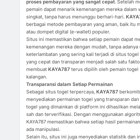
proses pembayaran yang sangat cepat
. Setelah 
pemain dapat menarik kemenangan mereka dalam wa
singkat, tanpa harus menunggu berhari-hari.
KAYA
berbagai metode pembayaran yang aman, baik itu me
atau dompet digital (e-wallet) populer.
Situs ini memastikan bahwa setiap pemain dapat 
kemenangan mereka dengan mudah, tanpa adanya m
keterlambatan yang sering kali terjadi di situs toge
yang cepat dan transparan menjadi salah satu fakt
membuat
KAYA787
terus dipilih oleh pemain togel
kalangan.
Transparansi dalam Setiap Permainan
Sebagai situs togel terpercaya,
KAYA787
berkomit
menyediakan permainan togel yang transparan dan 
togel yang dimainkan di platform ini dihasilkan mel
sah dan terverifikasi. Dengan menggunakan algorit
KAYA787 memastikan bahwa setiap hasil permaina
ada manipulasi.
Selain itu, situs ini juga menyediakan statistik dan