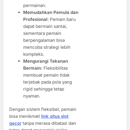
permainan.
Memudahkan Pemula dan
Profesional:
Pemain baru
dapat bermain santai,
sementara pemain
berpengalaman bisa
mencoba strategi lebih
kompleks.
Mengurangi Tekanan
Bermain:
Fleksibilitas
membuat pemain tidak
terjebak pada pola yang
rigid sehingga tetap
nyaman.
Dengan sistem fleksibel, pemain
bisa menikmati
link situs slot
gacor
tanpa merasa dibatasi dan