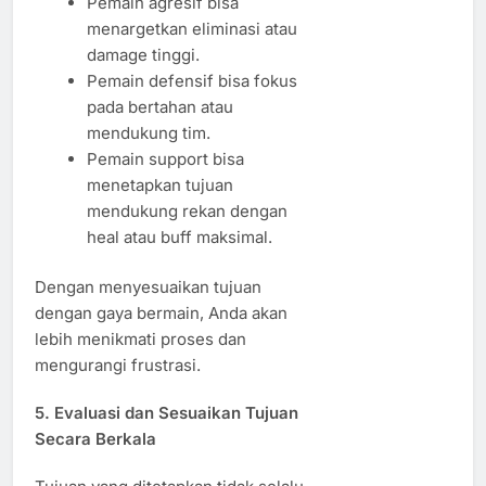
Pemain agresif bisa
menargetkan eliminasi atau
damage tinggi.
Pemain defensif bisa fokus
pada bertahan atau
mendukung tim.
Pemain support bisa
menetapkan tujuan
mendukung rekan dengan
heal atau buff maksimal.
Dengan menyesuaikan tujuan
dengan gaya bermain, Anda akan
lebih menikmati proses dan
mengurangi frustrasi.
5. Evaluasi dan Sesuaikan Tujuan
Secara Berkala