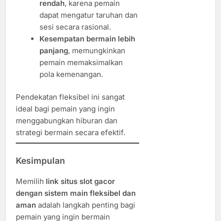
rendah
, karena pemain
dapat mengatur taruhan dan
sesi secara rasional.
Kesempatan bermain lebih
panjang
, memungkinkan
pemain memaksimalkan
pola kemenangan.
Pendekatan fleksibel ini sangat
ideal bagi pemain yang ingin
menggabungkan hiburan dan
strategi bermain secara efektif.
Kesimpulan
Memilih
link situs slot gacor
dengan sistem main fleksibel dan
aman
adalah langkah penting bagi
pemain yang ingin bermain