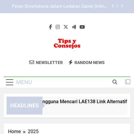
Skip
Gaming di Era Digital: Teknologi yang Membentuk
to
Generasi Gamer Baru
content
Peran Sistem Cloud dalam Operasional Lebah4D
dan Stabilitas Layanan Digital
Alasan Banyak Pengguna Mencari LAE138 Link
Alternatif
Peran Smartphone dalam Ledakan Game Online:
Transformasi Besar Dunia Gaming Modern
Tips Y
Dapatkan Tips Kehidupan Sehari-Hari
Gaming di Era Digital: Teknologi yang Membentuk
NEWSLETTER
RANDOM NEWS
Generasi Gamer Baru
Consejos
Yang Berguna Di Tips Y Consejos.
Peran Sistem Cloud dalam Operasional Lebah4D
dan Stabilitas Layanan Digital
MENU
asan Banyak Pengguna Mencari LAE138 Link Alternatif
HEADLINES
Months Ago
Home
2025