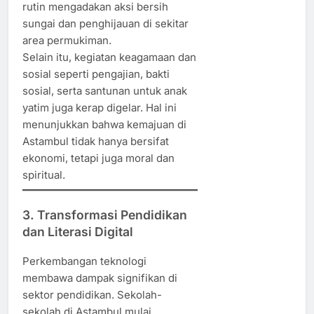
rutin mengadakan aksi bersih
sungai dan penghijauan di sekitar
area permukiman.
Selain itu, kegiatan keagamaan dan
sosial seperti pengajian, bakti
sosial, serta santunan untuk anak
yatim juga kerap digelar. Hal ini
menunjukkan bahwa kemajuan di
Astambul tidak hanya bersifat
ekonomi, tetapi juga moral dan
spiritual.
3. Transformasi Pendidikan
dan Literasi Digital
Perkembangan teknologi
membawa dampak signifikan di
sektor pendidikan. Sekolah-
sekolah di Astambul mulai