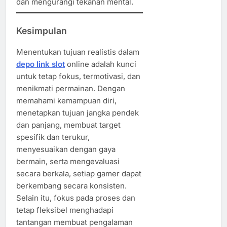
dan mengurangi tekanan mental.
Kesimpulan
Menentukan tujuan realistis dalam
depo link slot
online adalah kunci
untuk tetap fokus, termotivasi, dan
menikmati permainan. Dengan
memahami kemampuan diri,
menetapkan tujuan jangka pendek
dan panjang, membuat target
spesifik dan terukur,
menyesuaikan dengan gaya
bermain, serta mengevaluasi
secara berkala, setiap gamer dapat
berkembang secara konsisten.
Selain itu, fokus pada proses dan
tetap fleksibel menghadapi
tantangan membuat pengalaman