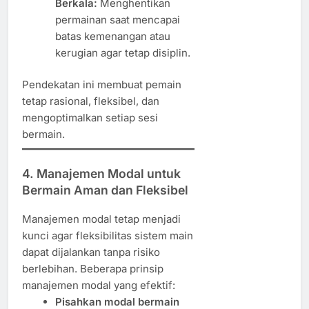
Berkala:
Menghentikan
permainan saat mencapai
batas kemenangan atau
kerugian agar tetap disiplin.
Pendekatan ini membuat pemain
tetap rasional, fleksibel, dan
mengoptimalkan setiap sesi
bermain.
4. Manajemen Modal untuk
Bermain Aman dan Fleksibel
Manajemen modal tetap menjadi
kunci agar fleksibilitas sistem main
dapat dijalankan tanpa risiko
berlebihan. Beberapa prinsip
manajemen modal yang efektif:
Pisahkan modal bermain