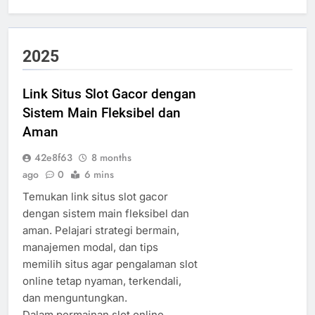
2025
Link Situs Slot Gacor dengan
Sistem Main Fleksibel dan
Aman
42e8f63
8 months
ago
0
6 mins
Temukan link situs slot gacor
dengan sistem main fleksibel dan
aman. Pelajari strategi bermain,
manajemen modal, dan tips
memilih situs agar pengalaman slot
online tetap nyaman, terkendali,
dan menguntungkan.
Dalam permainan slot online,