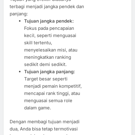
terbagi menjadi jangka pendek dan
panjang:
Tujuan jangka pendek:
Fokus pada pencapaian
kecil, seperti menguasai
skill tertentu,
menyelesaikan misi, atau
meningkatkan ranking
sedikit demi sedikit.
Tujuan jangka panjang:
Target besar seperti
menjadi pemain kompetitif,
mencapai rank tinggi, atau
menguasai semua role
dalam game.
Dengan membagi tujuan menjadi
dua, Anda bisa tetap termotivasi