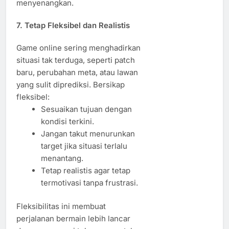
menyenangkan.
7. Tetap Fleksibel dan Realistis
Game online sering menghadirkan
situasi tak terduga, seperti patch
baru, perubahan meta, atau lawan
yang sulit diprediksi. Bersikap
fleksibel:
Sesuaikan tujuan dengan
kondisi terkini.
Jangan takut menurunkan
target jika situasi terlalu
menantang.
Tetap realistis agar tetap
termotivasi tanpa frustrasi.
Fleksibilitas ini membuat
perjalanan bermain lebih lancar