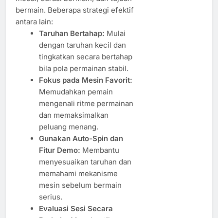
bermain. Beberapa strategi efektif
antara lain:
Taruhan Bertahap:
Mulai
dengan taruhan kecil dan
tingkatkan secara bertahap
bila pola permainan stabil.
Fokus pada Mesin Favorit:
Memudahkan pemain
mengenali ritme permainan
dan memaksimalkan
peluang menang.
Gunakan Auto-Spin dan
Fitur Demo:
Membantu
menyesuaikan taruhan dan
memahami mekanisme
mesin sebelum bermain
serius.
Evaluasi Sesi Secara