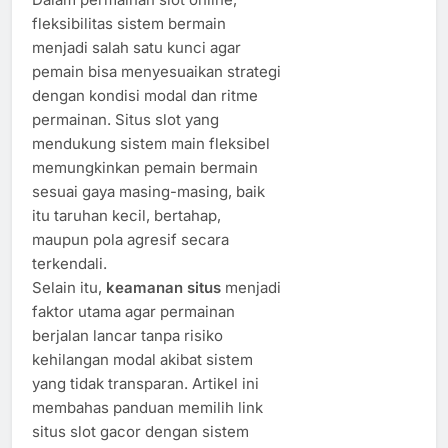
fleksibilitas sistem bermain
menjadi salah satu kunci agar
pemain bisa menyesuaikan strategi
dengan kondisi modal dan ritme
permainan. Situs slot yang
mendukung sistem main fleksibel
memungkinkan pemain bermain
sesuai gaya masing-masing, baik
itu taruhan kecil, bertahap,
maupun pola agresif secara
terkendali.
Selain itu,
keamanan situs
menjadi
faktor utama agar permainan
berjalan lancar tanpa risiko
kehilangan modal akibat sistem
yang tidak transparan. Artikel ini
membahas panduan memilih link
situs slot gacor dengan sistem