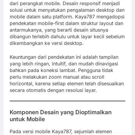
dari perangkat mobile. Desain responsif menjadi
solusi untuk menyatukan pengalaman desktop dan
mobile dalam satu platform. Kaya787 mengadopsi
pendekatan mobile-first dalam struktur layout dan
antarmukanya, yang berarti desain situsnya
dibangun terlebih dahulu untuk layar kecil sebelum
dikembangkan ke versi desktop.
Keuntungan dari pendekatan ini adalah tampilan
yang lebih ringan, intuitif, dan mudah dinavigasi
bahkan pada koneksi lambat. Pengguna tidak
perlu melakukan zoom manual atau scroll
horizontal, karena setiap elemen telah disesuaikan
secara otomatis dengan resolusi layar.
Komponen Desain yang Dioptimalkan
untuk Mobile
Pada versi mobile Kaya787, sejumlah elemen