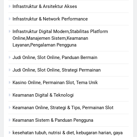
Infrastruktur & Arsitektur Akses
Infrastruktur & Network Performance
Infrastruktur Digital Modern,Stabilitas Platform
Online,Manajemen Sistem,Keamanan
Layanan,Pengalaman Pengguna
Judi Online, Slot Online, Panduan Bermain
Judi Online, Slot Online, Strategi Permainan
Kasino Online, Permainan Slot, Tema Unik
Keamanan Digital & Teknologi
Keamanan Online, Strategi & Tips, Permainan Slot
Keamanan Sistem & Panduan Pengguna
kesehatan tubuh, nutrisi & diet, kebugaran harian, gaya