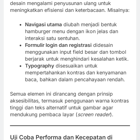
desain mengalami penyusunan ulang untuk
meningkatkan efisiensi dan keterbacaan. Misalnya:
Navigasi utama
diubah menjadi bentuk
hamburger menu dengan ikon jelas dan
interaksi satu sentuhan.
Formulir login dan registrasi
didesain
menggunakan input field besar dan tombol
berjarak untuk menghindari kesalahan ketik.
Typography
disesuaikan untuk
mempertahankan kontras dan kenyamanan
baca, bahkan dalam pencahayaan rendah.
Semua elemen ini dirancang dengan prinsip
aksesibilitas, termasuk penggunaan warna kontras
tinggi dan teks alternatif untuk gambar agar
mendukung pembaca layar (
screen reader
).
Uji Coba Performa dan Kecepatan di