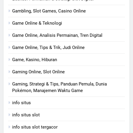
Gambling, Slot Games, Casino Online
Game Online & Teknologi
Game Online, Analisis Permainan, Tren Digital
Game Online, Tips & Trik, Judi Online
Game, Kasino, Hiburan
Gaming Online, Slot Online
Gaming, Strategi & Tips, Panduan Pemula, Dunia
Pokémon, Manajemen Waktu Game
info situs
info situs slot
info situs slot tergacor