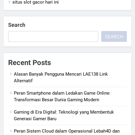
situs slot gacor hari ini
Search
SEARCH
Recent Posts
Alasan Banyak Pengguna Mencari LAE138 Link
Alternatif
Peran Smartphone dalam Ledakan Game Online:
Transformasi Besar Dunia Gaming Modern
Gaming di Era Digital: Teknologi yang Membentuk
Generasi Gamer Baru
Peran Sistem Cloud dalam Operasional Lebah4D dan