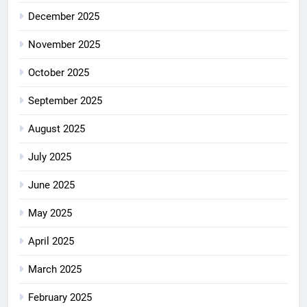
December 2025
November 2025
October 2025
September 2025
August 2025
July 2025
June 2025
May 2025
April 2025
March 2025
February 2025