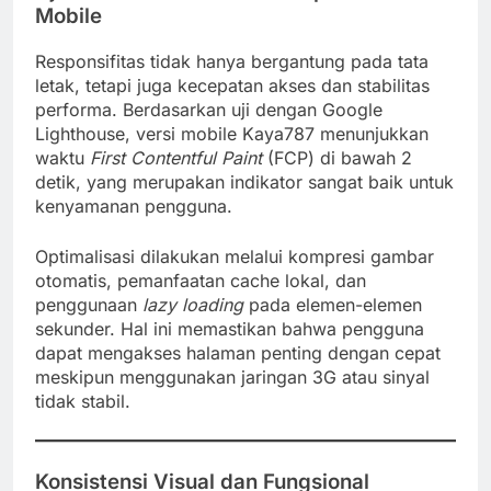
Mobile
Responsifitas tidak hanya bergantung pada tata
letak, tetapi juga kecepatan akses dan stabilitas
performa. Berdasarkan uji dengan Google
Lighthouse, versi mobile Kaya787 menunjukkan
waktu
First Contentful Paint
(FCP) di bawah 2
detik, yang merupakan indikator sangat baik untuk
kenyamanan pengguna.
Optimalisasi dilakukan melalui kompresi gambar
otomatis, pemanfaatan cache lokal, dan
penggunaan
lazy loading
pada elemen-elemen
sekunder. Hal ini memastikan bahwa pengguna
dapat mengakses halaman penting dengan cepat
meskipun menggunakan jaringan 3G atau sinyal
tidak stabil.
Konsistensi Visual dan Fungsional