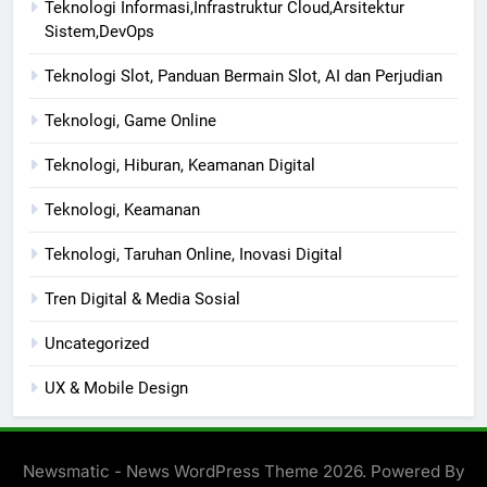
Teknologi Informasi,Infrastruktur Cloud,Arsitektur
Sistem,DevOps
Teknologi Slot, Panduan Bermain Slot, AI dan Perjudian
Teknologi, Game Online
Teknologi, Hiburan, Keamanan Digital
Teknologi, Keamanan
Teknologi, Taruhan Online, Inovasi Digital
Tren Digital & Media Sosial
Uncategorized
UX & Mobile Design
Newsmatic - News WordPress Theme 2026. Powered By