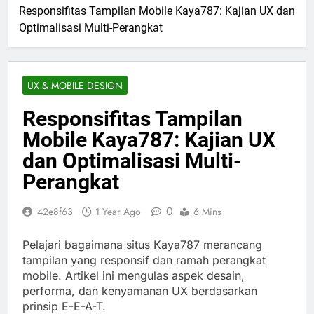
Responsifitas Tampilan Mobile Kaya787: Kajian UX dan
Optimalisasi Multi-Perangkat
UX & MOBILE DESIGN
Responsifitas Tampilan
Mobile Kaya787: Kajian UX
dan Optimalisasi Multi-
Perangkat
0
42e8f63
1 Year Ago
6 Mins
Pelajari bagaimana situs Kaya787 merancang
tampilan yang responsif dan ramah perangkat
mobile. Artikel ini mengulas aspek desain,
performa, dan kenyamanan UX berdasarkan
prinsip E-E-A-T.