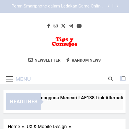
Skip
Gaming di Era Digital: Teknologi yang Membentuk
to
Generasi Gamer Baru
content
Peran Sistem Cloud dalam Operasional Lebah4D
dan Stabilitas Layanan Digital
Alasan Banyak Pengguna Mencari LAE138 Link
Alternatif
Peran Smartphone dalam Ledakan Game Online:
Transformasi Besar Dunia Gaming Modern
Tips Y
Dapatkan Tips Kehidupan Sehari-Hari
Gaming di Era Digital: Teknologi yang Membentuk
NEWSLETTER
RANDOM NEWS
Generasi Gamer Baru
Consejos
Yang Berguna Di Tips Y Consejos.
Peran Sistem Cloud dalam Operasional Lebah4D
dan Stabilitas Layanan Digital
MENU
Alasan Banyak Pengguna Mencari LAE138 Link Alternatif
HEADLINES
3 Months Ago
Home
UX & Mobile Design