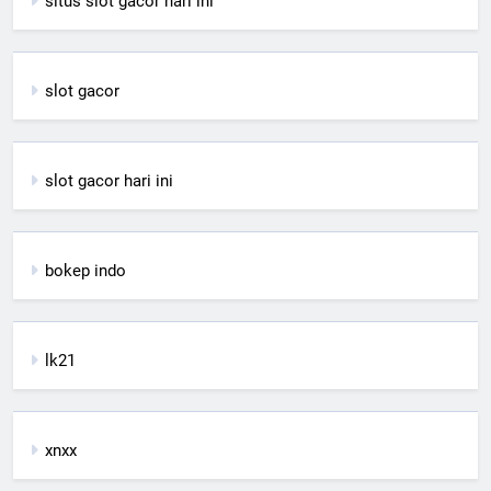
situs slot gacor hari ini
slot gacor
slot gacor hari ini
bokep indo
lk21
xnxx