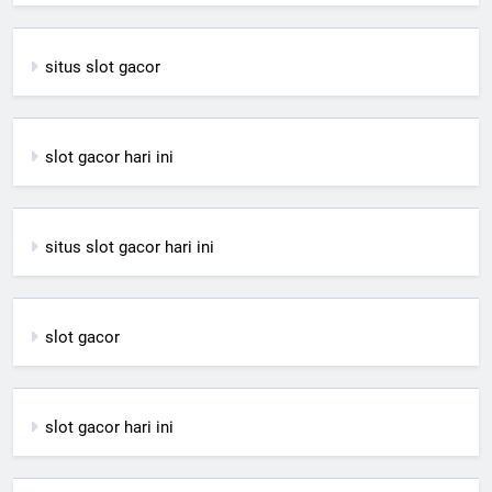
situs slot gacor
slot gacor hari ini
situs slot gacor hari ini
slot gacor
slot gacor hari ini