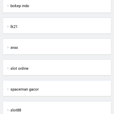
bokep indo
lk21
xnxx
slot online
spaceman gacor
slot88