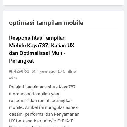
optimasi tampilan mobile
Responsifitas Tampilan
Mobile Kaya787: Kajian UX
dan Optimalisasi Multi-
Perangkat
42e8f63
1 year ago
0
6
mins
Pelajari bagaimana situs Kaya787
merancang tampilan yang
responsif dan ramah perangkat
mobile. Artikel ini mengulas aspek
desain, performa, dan kenyamanan
UX berdasarkan prinsip E-E-A-T.