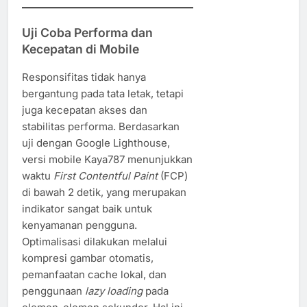
Uji Coba Performa dan
Kecepatan di Mobile
Responsifitas tidak hanya
bergantung pada tata letak, tetapi
juga kecepatan akses dan
stabilitas performa. Berdasarkan
uji dengan Google Lighthouse,
versi mobile Kaya787 menunjukkan
waktu
First Contentful Paint
(FCP)
di bawah 2 detik, yang merupakan
indikator sangat baik untuk
kenyamanan pengguna.
Optimalisasi dilakukan melalui
kompresi gambar otomatis,
pemanfaatan cache lokal, dan
penggunaan
lazy loading
pada