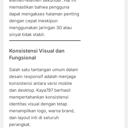
elemen-elemen sekunder. Hal ini
memastikan bahwa pengguna
dapat mengakses halaman penting
dengan cepat meskipun
menggunakan jaringan 3G atau
sinyal tidak stabil.
Konsistensi Visual dan
Fungsional
Salah satu tantangan umum dalam
desain responsif adalah menjaga
konsistensi antara versi mobile
dan desktop. Kaya787 berhasil
mempertahankan konsistensi
identitas visual dengan tetap
menampilkan logo, warna brand,
dan layout inti di seluruh
perangkat.