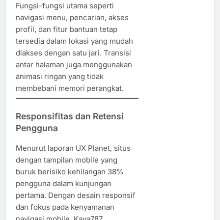
Fungsi-fungsi utama seperti
navigasi menu, pencarian, akses
profil, dan fitur bantuan tetap
tersedia dalam lokasi yang mudah
diakses dengan satu jari. Transisi
antar halaman juga menggunakan
animasi ringan yang tidak
membebani memori perangkat.
Responsifitas dan Retensi
Pengguna
Menurut laporan UX Planet, situs
dengan tampilan mobile yang
buruk berisiko kehilangan 38%
pengguna dalam kunjungan
pertama. Dengan desain responsif
dan fokus pada kenyamanan
navigasi mobile, Kaya787